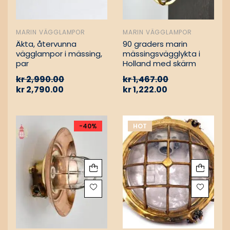
MARIN VÄGGLAMPOR
MARIN VÄGGLAMPOR
Äkta, återvunna
90 graders marin
vägglampor i mässing,
mässingsvägglykta i
par
Holland med skärm
kr
2,990.00
kr
1,467.00
kr
2,790.00
kr
1,222.00
-40%
HOT