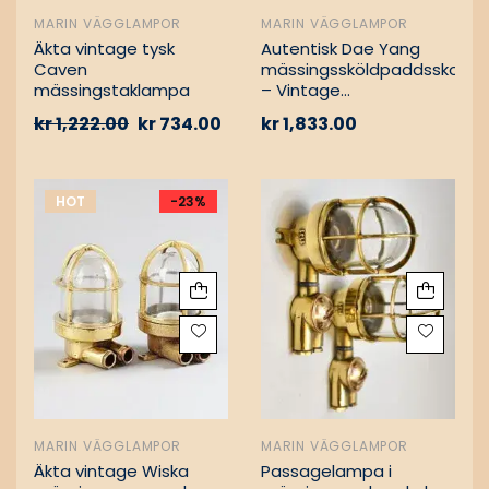
MARIN VÄGGLAMPOR
MARIN VÄGGLAMPOR
Äkta vintage tysk
Autentisk Dae Yang
Caven
mässingssköldpaddsskott
mässingstaklampa
– Vintage
lastfartygsbärgning
kr
1,222.00
kr
734.00
kr
1,833.00
HOT
-23%
MARIN VÄGGLAMPOR
MARIN VÄGGLAMPOR
Äkta vintage Wiska
Passagelampa i