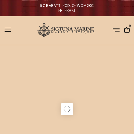
5% RABATT. KOD: QKWCM2KC
FRI FRAKT
0
M
Sigtuna Marin
r
NYHETER
i
a
n
a
m
V
ä
g
g
l
p
a
r