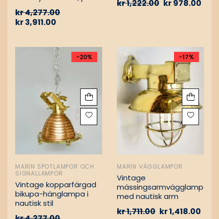
kr
1,222.00
kr
978.00
Vintage nautiska
kr
4,277.00
oljelampor
kr
3,911.00
-20%
-17%
MARIN SPOTLAMPOR OCH
MARIN VÄGGLAMPOR
SIGNALLAMPOR
Vintage
Vintage kopparfärgad
mässingsarmvägglampa
bikupa-hänglampa i
med nautisk arm
nautisk stil
kr
1,711.00
kr
1,418.00
kr
4,277.00