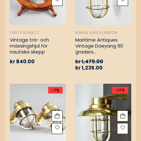
FARTYGSRATT
MARIN VÄGGLAMPOR
Vintage trä- och
Maritime Antiques
mässingshjul för
Vintage Daeyang 90
nautiska skepp
graders
mässingslampa
kr
840.00
kr
1,479.00
kr
1,235.00
-7%
-17%