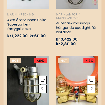
MARIN INREDNING
MARINLAMPOR /
SKEPPSLAMPOR
Äkta återvunnen Seiko
Autentisk mässings
Supertanker-
hängande spotlight för
fartygsklocka
lastdäck
kr
1,222.00
kr
611.00
kr
3,422.00
kr
2,811.00
HOT
-20%
HOT
-17%