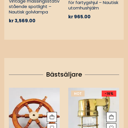
Vintage mässingsstativ
för fartygshjul – Nautisk
stående spotlight –
utomhushjälm
Nautisk golvlampa
kr
965.00
kr
3,569.00
Bästsäljare
HOT
-16%