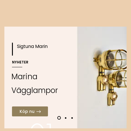
Köp nu
o
Sigtuna Marin
NYHETER
M
a
r
i
n
a
V
ä
g
g
l
a
m
p
o
r
Köp nu