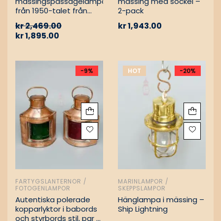
mässingspassagelampa
mässing med sockel –
från 1950-talet från
2-pack
tyskt lastfartyg
kr
2,469.00
kr
1,943.00
kr
1,895.00
-9%
HOT
-20%
FARTYGSLANTERNOR /
MARINLAMPOR /
FOTOGENLAMPOR
SKEPPSLAMPOR
Autentiska polerade
Hänglampa i mässing –
kopparlyktor i babords
Ship Lightning
och styrbords stil, par –