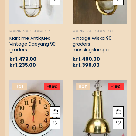
MARIN VÄGGLAMPOR
MARIN VÄGGLAMPOR
Maritime Antiques
Vintage Wiska 90
Vintage Daeyang 90
graders
graders
mässingslampa
mässingslampa
kr
1,479.00
kr
1,490.00
kr
1,235.00
kr
1,390.00
HOT
-50%
HOT
-18%