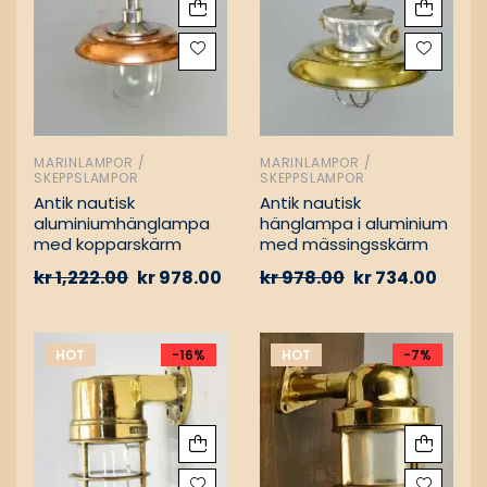
MARINLAMPOR /
MARINLAMPOR /
SKEPPSLAMPOR
SKEPPSLAMPOR
Antik nautisk
Antik nautisk
aluminiumhänglampa
hänglampa i aluminium
med kopparskärm
med mässingsskärm
kr
1,222.00
kr
978.00
kr
978.00
kr
734.00
HOT
-16%
HOT
-7%