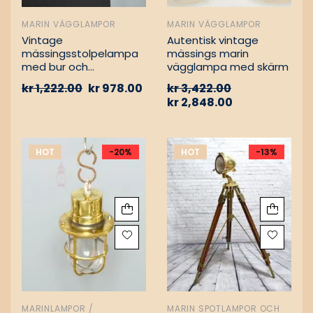
MARIN VÄGGLAMPOR
MARIN VÄGGLAMPOR
Vintage
Autentisk vintage
mässingsstolpelampa
mässings marin
med bur och
vägglampa med skärm
aluminiumfäste –
kr
1,222.00
kr
978.00
kr
3,422.00
Nautisk
kr
2,848.00
passagevägslampa
HOT
-20%
HOT
-13%
MARINLAMPOR /
MARIN SPOTLAMPOR OCH