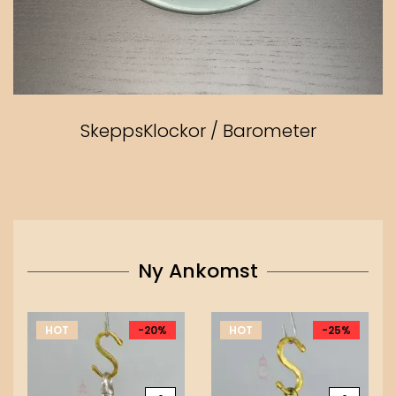
SkeppsKlockor / Barometer
Ny Ankomst
HOT
-20%
HOT
-25%