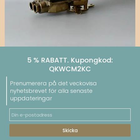
5 % RABATT. Kupongkod:
QKWCM2KC
Prenumerera på det veckovisa
nyhetsbrevet för alla senaste
uppdateringar
Skicka