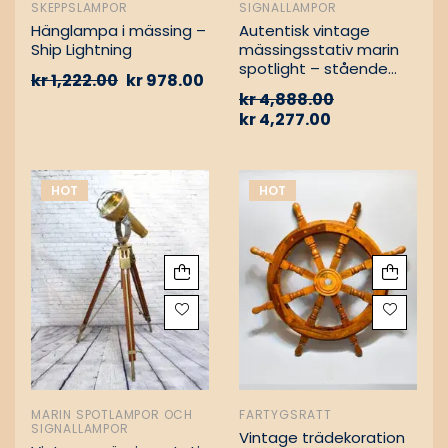
SKEPPSLAMPOR
SIGNALLAMPOR
Hänglampa i mässing –
Autentisk vintage
Ship Lightning
mässingsstativ marin
spotlight – stående
kr
1,222.00
kr
978.00
golvlampa
kr
4,888.00
kr
4,277.00
HOT
HOT
MARIN SPOTLAMPOR OCH
FARTYGSRATT
SIGNALLAMPOR
Vintage trädekoration