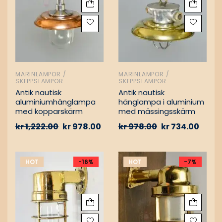
MARINLAMPOR /
MARINLAMPOR /
SKEPPSLAMPOR
SKEPPSLAMPOR
Antik nautisk
Antik nautisk
aluminiumhänglampa
hänglampa i aluminium
med kopparskärm
med mässingsskärm
kr
1,222.00
kr
978.00
kr
978.00
kr
734.00
HOT
-16%
HOT
-7%