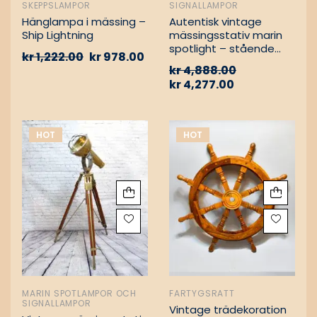
SKEPPSLAMPOR
SIGNALLAMPOR
Hänglampa i mässing –
Autentisk vintage
Ship Lightning
mässingsstativ marin
spotlight – stående
kr
1,222.00
kr
978.00
golvlampa
kr
4,888.00
kr
4,277.00
HOT
HOT
MARIN SPOTLAMPOR OCH
FARTYGSRATT
SIGNALLAMPOR
Vintage trädekoration