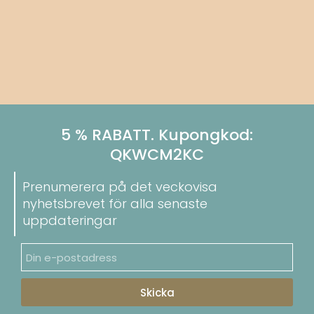
5 % RABATT. Kupongkod:
QKWCM2KC
Prenumerera på det veckovisa
nyhetsbrevet för alla senaste
uppdateringar
Skicka