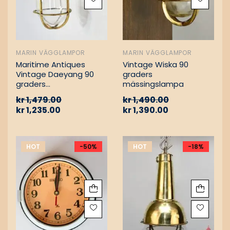
MARIN VÄGGLAMPOR
MARIN VÄGGLAMPOR
Maritime Antiques
Vintage Wiska 90
Vintage Daeyang 90
graders
graders
mässingslampa
mässingslampa
kr
1,479.00
kr
1,490.00
kr
1,235.00
kr
1,390.00
HOT
-50%
HOT
-18%