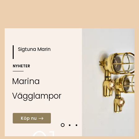
Köp nu
Sigtuna Marin
NYHETER
M
a
r
i
n
a
V
ä
g
g
l
a
m
p
o
r
Köp nu