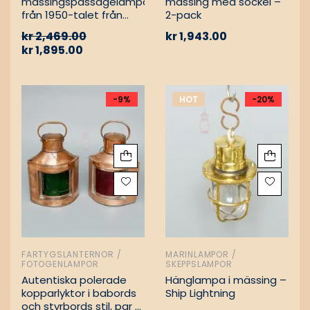
mässingspassagelampa
mässing med sockel –
från 1950-talet från
2-pack
tyskt lastfartyg
kr
2,469.00
kr
1,943.00
kr
1,895.00
-9%
HOT
-20%
FARTYGSLANTERNOR /
MARINLAMPOR /
FOTOGENLAMPOR
SKEPPSLAMPOR
Autentiska polerade
Hänglampa i mässing –
kopparlyktor i babords
Ship Lightning
och styrbords stil, par –