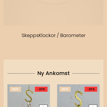
SkeppsKlockor / Barometer
Ny Ankomst
HOT
-20%
HOT
-25%