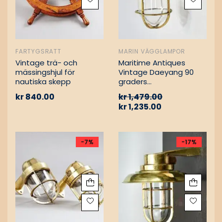
FARTYGSRATT
MARIN VÄGGLAMPOR
Vintage trä- och
Maritime Antiques
mässingshjul för
Vintage Daeyang 90
nautiska skepp
graders
mässingslampa
kr
840.00
kr
1,479.00
kr
1,235.00
-7%
-17%