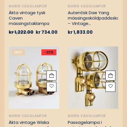
MARIN VÄGGLAMPOR
MARIN VÄGGLAMPOR
Äkta vintage tysk
Autentisk Dae Yang
Caven
mässingssköldpaddsskott
mässingstaklampa
– Vintage
lastfartygsbärgning
kr
1,222.00
kr
734.00
kr
1,833.00
HOT
-23%
MARIN VÄGGLAMPOR
MARIN VÄGGLAMPOR
Äkta vintage Wiska
Passagelampa i