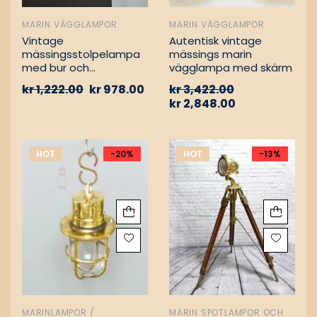
MARIN VÄGGLAMPOR
MARIN VÄGGLAMPOR
Vintage
Autentisk vintage
mässingsstolpelampa
mässings marin
med bur och
vägglampa med skärm
aluminiumfäste –
kr
1,222.00
kr
978.00
kr
3,422.00
Nautisk
kr
2,848.00
passagevägslampa
HOT
-20%
HOT
-13%
MARINLAMPOR /
MARIN SPOTLAMPOR OCH