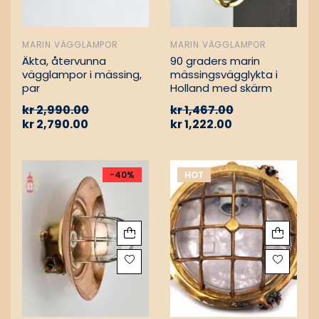
MARIN VÄGGLAMPOR
MARIN VÄGGLAMPOR
Äkta, återvunna
90 graders marin
vägglampor i mässing,
mässingsvägglykta i
par
Holland med skärm
kr
2,990.00
kr
1,467.00
kr
2,790.00
kr
1,222.00
-40%
HOT