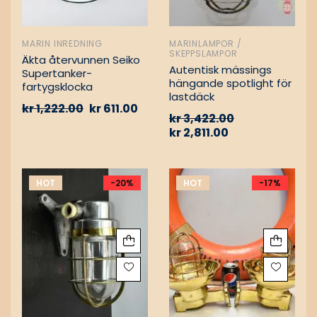
MARIN INREDNING
MARINLAMPOR /
SKEPPSLAMPOR
Äkta återvunnen Seiko
Autentisk mässings
Supertanker-
hängande spotlight för
fartygsklocka
lastdäck
kr
1,222.00
kr
611.00
kr
3,422.00
kr
2,811.00
HOT
-20%
HOT
-17%