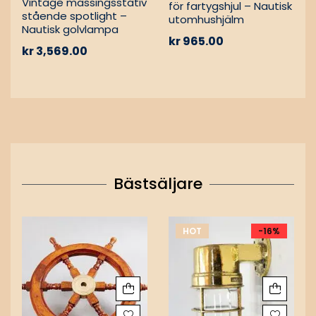
Vintage mässingsstativ
för fartygshjul – Nautisk
stående spotlight –
utomhushjälm
Nautisk golvlampa
kr
965.00
kr
3,569.00
Bästsäljare
HOT
-16%