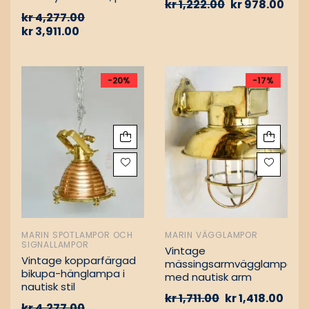
kr
1,222.00
kr
978.00
Vintage nautiska
kr
4,277.00
oljelampor
kr
3,911.00
-20%
-17%
MARIN SPOTLAMPOR OCH
MARIN VÄGGLAMPOR
SIGNALLAMPOR
Vintage
Vintage kopparfärgad
mässingsarmvägglampa
bikupa-hänglampa i
med nautisk arm
nautisk stil
kr
1,711.00
kr
1,418.00
kr
4,277.00