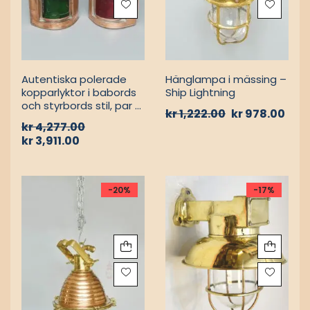
mässingspassagelampa
mässing med sockel –
från 1950-talet från
2-pack
tyskt lastfartyg
kr
2,469.00
kr
1,943.00
kr
1,895.00
-9%
HOT
-20%
FARTYGSLANTERNOR /
MARINLAMPOR /
FOTOGENLAMPOR
SKEPPSLAMPOR
Autentiska polerade
Hänglampa i mässing –
kopparlyktor i babords
Ship Lightning
och styrbords stil, par –