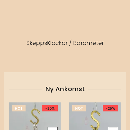
SkeppsKlockor / Barometer
Ny Ankomst
HOT
-20%
HOT
-25%