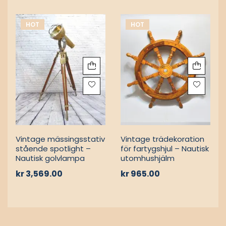
SKEPPSLAMPOR
SIGNALLAMPOR
Hänglampa i mässing –
Autentisk vintage
Ship Lightning
mässingsstativ marin
spotlight – stående
kr
1,222.00
kr
978.00
golvlampa
kr
4,888.00
kr
4,277.00
HOT
HOT
MARIN SPOTLAMPOR OCH
FARTYGSRATT
SIGNALLAMPOR
Vintage trädekoration