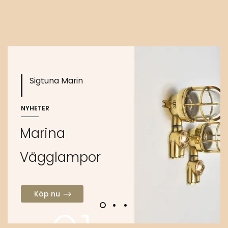
Köp nu
Sigtuna Marin
NYHETER
M
a
r
i
n
a
V
ä
g
g
l
a
m
p
o
r
Köp nu