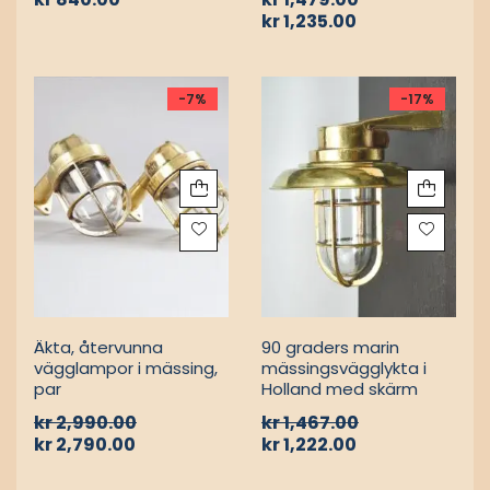
FARTYGSRATT
MARIN VÄGGLAMPOR
Vintage trä- och
Maritime Antiques
mässingshjul för
Vintage Daeyang 90
nautiska skepp
graders
mässingslampa
kr
840.00
kr
1,479.00
kr
1,235.00
-7%
-17%