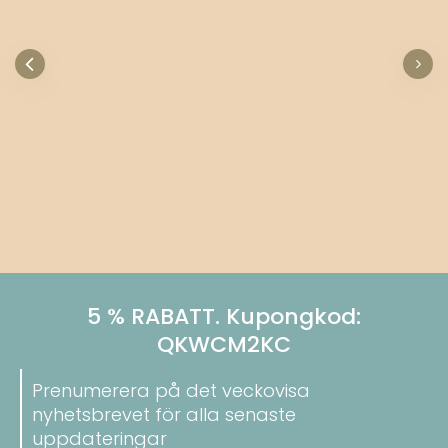
#SigtunaMarin
Se hur våra kunder har stylat våra produkter i
sina hem.