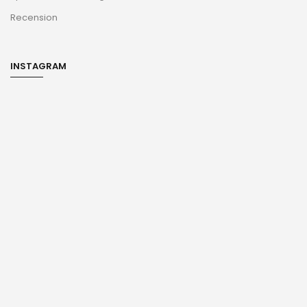
Nya Ankomster
Stor Säljare
Rea
Gallerier
KUNDSERVICE
Kontakt
whats App
Min Sida
Spåra din beställning
Recension
INSTAGRAM