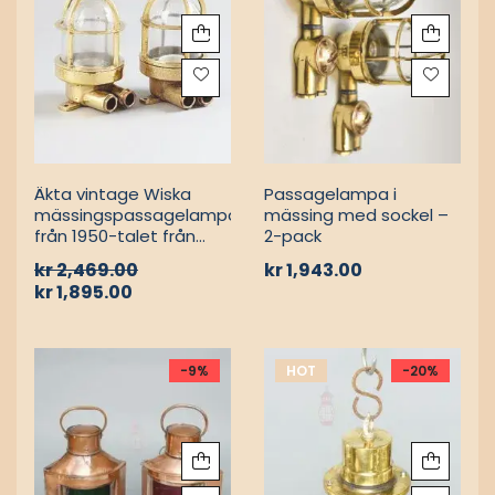
MARIN VÄGGLAMPOR
MARIN VÄGGLAMPOR
Äkta vintage tysk
Autentisk Dae Yang
Caven
mässingssköldpaddsskott
mässingstaklampa
– Vintage
lastfartygsbärgning
kr
1,222.00
kr
734.00
kr
1,833.00
HOT
-23%
MARIN VÄGGLAMPOR
MARIN VÄGGLAMPOR
Äkta vintage Wiska
Passagelampa i