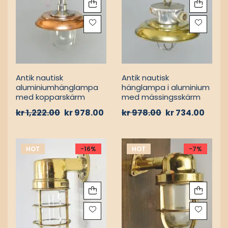
MARINLAMPOR /
MARINLAMPOR /
SKEPPSLAMPOR
SKEPPSLAMPOR
Antik nautisk
Antik nautisk
aluminiumhänglampa
hänglampa i aluminium
med kopparskärm
med mässingsskärm
kr
1,222.00
kr
978.00
kr
978.00
kr
734.00
HOT
-16%
HOT
-7%