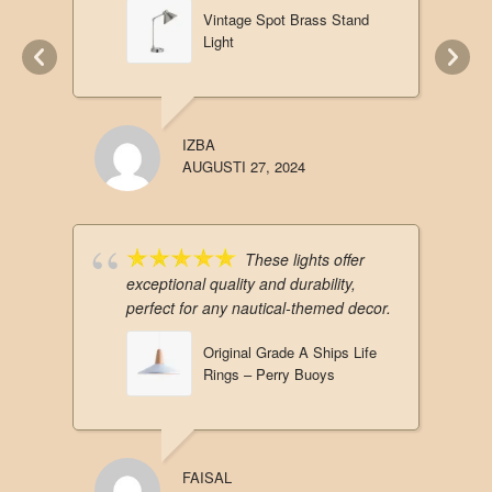
and Brass Decorative Ship
Wheel 31"
FAISAL F.
NOVEMBER 20, 2024
Thrilled with the RN
Original Brass Engine Room Light for
our HMS Vengeance! Its impeccable
craftsmanship and authentic design
perfectly capture the essence.
Vintage Spot Brass Stand
Light