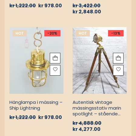
MARIN VÄGGLAMPOR
MARIN VÄGGLAMPOR
Vintage
Autentisk vintage
mässingsstolpelampa
mässings marin
med bur och
vägglampa med skärm
aluminiumfäste –
kr
1,222.00
kr
978.00
kr
3,422.00
Nautisk
kr
2,848.00
passagevägslampa
HOT
-20%
HOT
-13%
MARINLAMPOR /
MARIN SPOTLAMPOR OCH