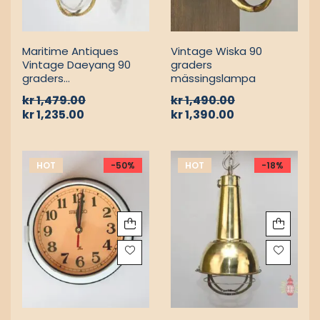
MARIN VÄGGLAMPOR
MARIN VÄGGLAMPOR
Maritime Antiques
Vintage Wiska 90
Vintage Daeyang 90
graders
graders
mässingslampa
mässingslampa
kr
1,479.00
kr
1,490.00
kr
1,235.00
kr
1,390.00
HOT
-50%
HOT
-18%