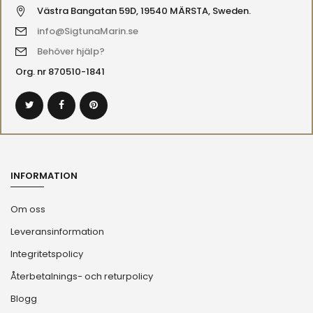
RING OSS GRATIS
+46700958081
Sigtuna Marine – Vintage marina antikviteter, inredning och
belysning | Nautiska lampor
Västra Bangatan 59D, 19540 MÄRSTA, Sweden.
info@SigtunaMarin.se
Behöver hjälp?
Org. nr 870510-1841