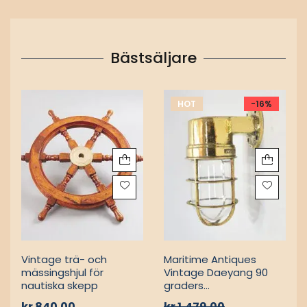
Vintage mässingsstativ
för fartygshjul – Nautisk
stående spotlight –
utomhushjälm
Nautisk golvlampa
kr
965.00
kr
3,569.00
Bästsäljare
HOT
-16%