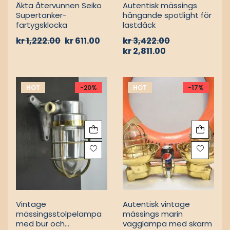
MARIN INREDNING
MARINLAMPOR /
SKEPPSLAMPOR
Äkta återvunnen Seiko
Autentisk mässings
Supertanker-
hängande spotlight för
fartygsklocka
lastdäck
kr
1,222.00
kr
611.00
kr
3,422.00
kr
2,811.00
HOT
-20%
HOT
-17%