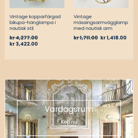
kr
1,222.00
kr
978.00
Vintage nautiska
kr
4,277.00
oljelampor
kr
3,911.00
-20%
-17%
MARIN SPOTLAMPOR OCH
MARIN VÄGGLAMPOR
SIGNALLAMPOR
Vintage
Vintage kopparfärgad
mässingsarmvägglampa
bikupa-hänglampa i
med nautisk arm
nautisk stil
kr
1,711.00
kr
1,418.00
kr
4,277.00