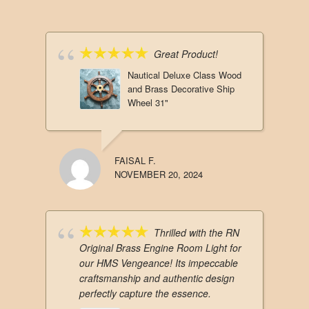
RETURFRAKT
Vid byte/retur betalar köparen returfrakten till
Stockholm, Sverige.
Våra kundrecensioner
Great Product!
Nautical Deluxe Class Wood