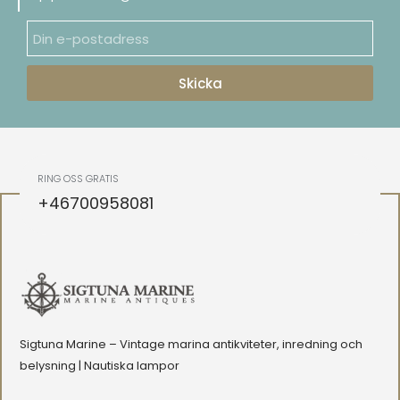
5 % RABATT. Kupongkod:
QKWCM2KC
Prenumerera på det veckovisa
nyhetsbrevet för alla senaste
uppdateringar
Skicka