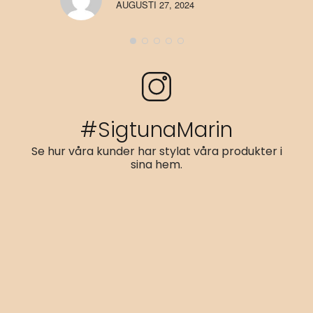
IZBA
AUGUSTI 27, 2024
These lights offer
exceptional quality and durability,
perfect for any nautical-themed decor.
Original Grade A Ships Life
Rings – Perry Buoys
FAISAL
AUGUSTI 27, 2024