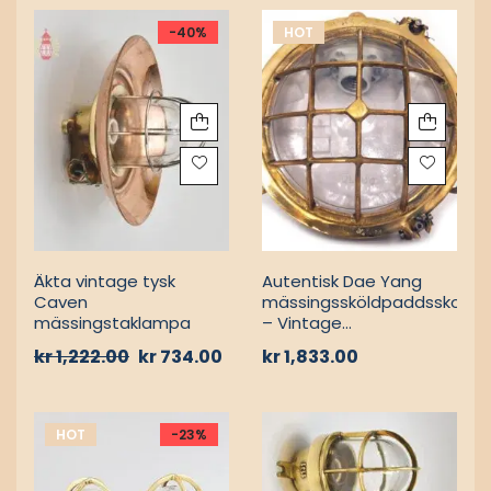
MARIN VÄGGLAMPOR
MARIN VÄGGLAMPOR
Äkta, återvunna
90 graders marin
vägglampor i mässing,
mässingsvägglykta i
par
Holland med skärm
kr
2,990.00
kr
1,467.00
kr
2,790.00
kr
1,222.00
-40%
HOT