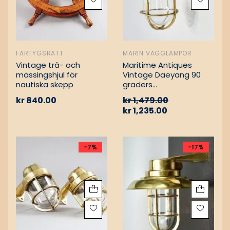
FARTYGSRATT
MARIN VÄGGLAMPOR
Vintage trä- och
Maritime Antiques
mässingshjul för
Vintage Daeyang 90
nautiska skepp
graders
mässingslampa
kr
840.00
kr
1,479.00
kr
1,235.00
-7%
-17%