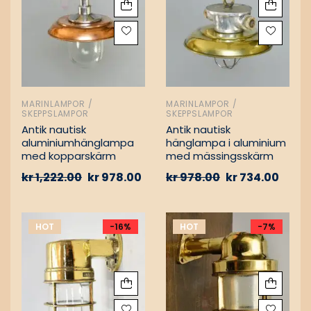
MARINLAMPOR /
MARINLAMPOR /
SKEPPSLAMPOR
SKEPPSLAMPOR
Antik nautisk
Antik nautisk
aluminiumhänglampa
hänglampa i aluminium
med kopparskärm
med mässingsskärm
kr
1,222.00
kr
978.00
kr
978.00
kr
734.00
HOT
-16%
HOT
-7%