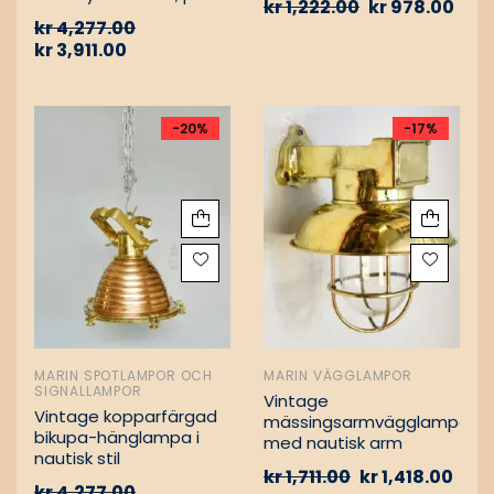
kr
1,222.00
kr
978.00
Vintage nautiska
kr
4,277.00
oljelampor
kr
3,911.00
-20%
-17%
MARIN SPOTLAMPOR OCH
MARIN VÄGGLAMPOR
SIGNALLAMPOR
Vintage
Vintage kopparfärgad
mässingsarmvägglampa
bikupa-hänglampa i
med nautisk arm
nautisk stil
kr
1,711.00
kr
1,418.00
kr
4,277.00