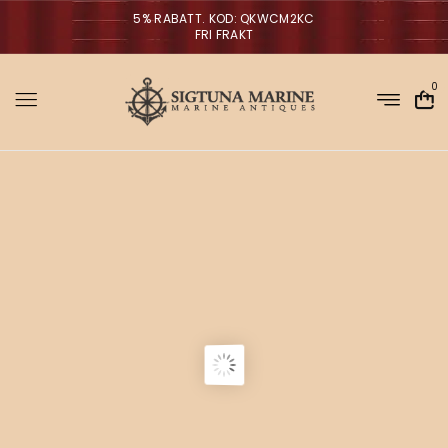
5% RABATT. KOD: QKWCM2KC
FRI FRAKT
0
Sigtuna Marin
M
i
r
m
NYHETER
a
n
a
V
ä
g
g
l
p
a
r