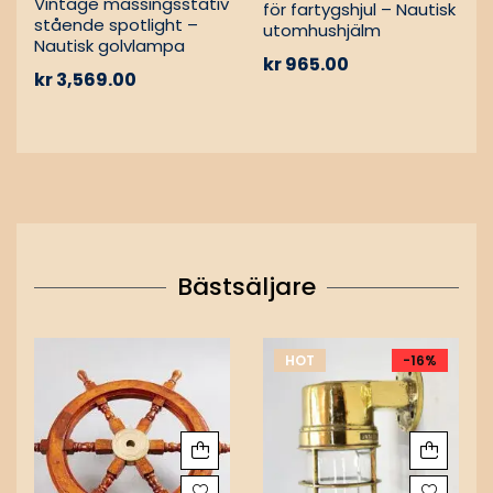
Vintage mässingsstativ
för fartygshjul – Nautisk
stående spotlight –
utomhushjälm
Nautisk golvlampa
kr
965.00
kr
3,569.00
Bästsäljare
HOT
-16%