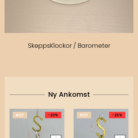
SkeppsKlockor / Barometer
Ny Ankomst
HOT
-20%
HOT
-25%