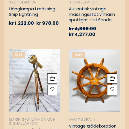
SKEPPSLAMPOR
SIGNALLAMPOR
Hänglampa i mässing –
Autentisk vintage
Ship Lightning
mässingsstativ marin
spotlight – stående
kr
1,222.00
kr
978.00
golvlampa
kr
4,888.00
kr
4,277.00
HOT
HOT
MARIN SPOTLAMPOR OCH
FARTYGSRATT
SIGNALLAMPOR
Vintage trädekoration