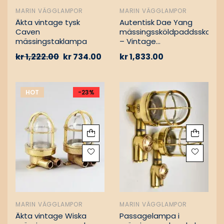
MARIN VÄGGLAMPOR
MARIN VÄGGLAMPOR
Äkta vintage tysk
Autentisk Dae Yang
Caven
mässingssköldpaddsskott
mässingstaklampa
– Vintage
lastfartygsbärgning
kr
1,222.00
kr
734.00
kr
1,833.00
HOT
-23%
MARIN VÄGGLAMPOR
MARIN VÄGGLAMPOR
Äkta vintage Wiska
Passagelampa i