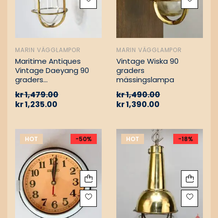
MARIN VÄGGLAMPOR
MARIN VÄGGLAMPOR
Maritime Antiques
Vintage Wiska 90
Vintage Daeyang 90
graders
graders
mässingslampa
mässingslampa
kr
1,479.00
kr
1,490.00
kr
1,235.00
kr
1,390.00
HOT
-50%
HOT
-18%