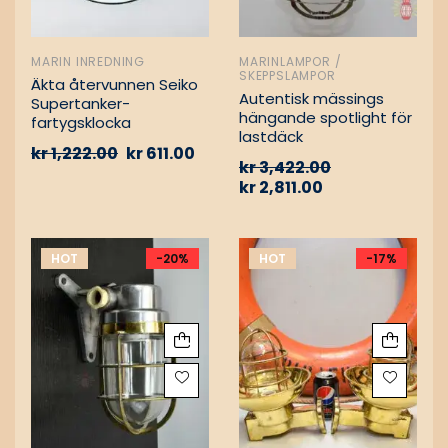
MARIN INREDNING
MARINLAMPOR /
SKEPPSLAMPOR
Äkta återvunnen Seiko
Autentisk mässings
Supertanker-
hängande spotlight för
fartygsklocka
lastdäck
kr
1,222.00
kr
611.00
kr
3,422.00
kr
2,811.00
HOT
-20%
HOT
-17%