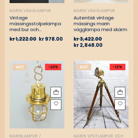
MARIN VÄGGLAMPOR
MARIN VÄGGLAMPOR
Vintage
Autentisk vintage
mässingsstolpelampa
mässings marin
med bur och
vägglampa med skärm
aluminiumfäste –
kr
1,222.00
kr
978.00
kr
3,422.00
Nautisk
kr
2,848.00
passagevägslampa
HOT
-20%
HOT
-13%
MARINLAMPOR /
MARIN SPOTLAMPOR OCH