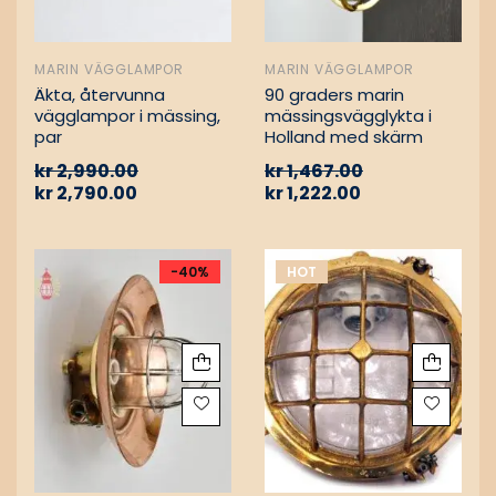
MARIN VÄGGLAMPOR
MARIN VÄGGLAMPOR
Äkta, återvunna
90 graders marin
vägglampor i mässing,
mässingsvägglykta i
par
Holland med skärm
kr
2,990.00
kr
1,467.00
kr
2,790.00
kr
1,222.00
-40%
HOT