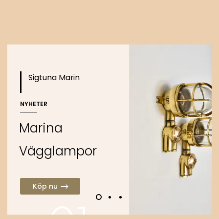
o
Köp nu
Sigtuna Marin
NYHETER
M
a
r
i
n
a
V
ä
g
g
l
a
m
p
o
r
Köp nu