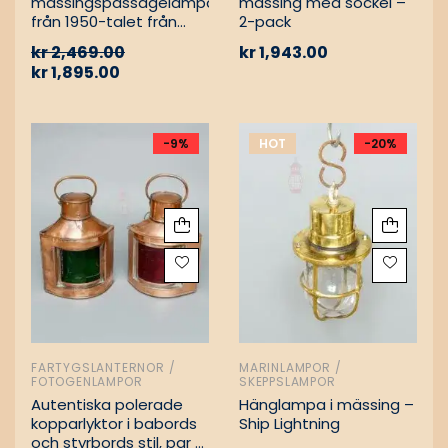
mässingspassagelampa
mässing med sockel –
från 1950-talet från
2-pack
tyskt lastfartyg
kr
2,469.00
kr
1,943.00
kr
1,895.00
-9%
HOT
-20%
FARTYGSLANTERNOR /
MARINLAMPOR /
FOTOGENLAMPOR
SKEPPSLAMPOR
Autentiska polerade
Hänglampa i mässing –
kopparlyktor i babords
Ship Lightning
och styrbords stil, par –