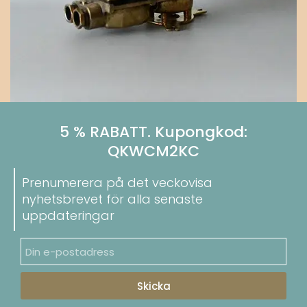
5 % RABATT. Kupongkod:
QKWCM2KC
Prenumerera på det veckovisa
nyhetsbrevet för alla senaste
uppdateringar
Skicka