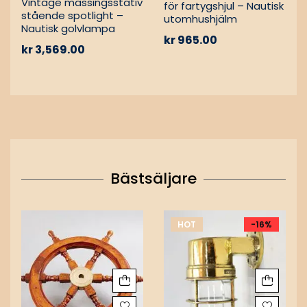
Vintage mässingsstativ
för fartygshjul – Nautisk
stående spotlight –
utomhushjälm
Nautisk golvlampa
kr
965.00
kr
3,569.00
Bästsäljare
HOT
-16%