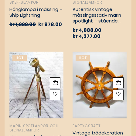
SKEPPSLAMPOR
SIGNALLAMPOR
Hänglampa i mässing –
Autentisk vintage
Ship Lightning
mässingsstativ marin
spotlight – stående
kr
1,222.00
kr
978.00
golvlampa
kr
4,888.00
kr
4,277.00
HOT
HOT
MARIN SPOTLAMPOR OCH
FARTYGSRATT
SIGNALLAMPOR
Vintage trädekoration