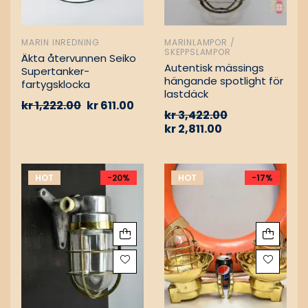
MARIN INREDNING
MARINLAMPOR /
SKEPPSLAMPOR
Äkta återvunnen Seiko
Autentisk mässings
Supertanker-
hängande spotlight för
fartygsklocka
lastdäck
kr
1,222.00
kr
611.00
kr
3,422.00
kr
2,811.00
HOT
-20%
HOT
-17%