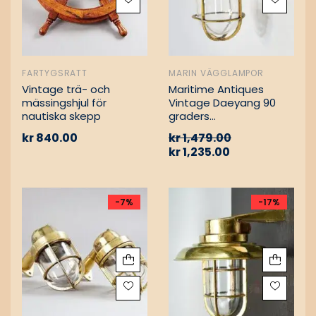
FARTYGSRATT
MARIN VÄGGLAMPOR
Vintage trä- och
Maritime Antiques
mässingshjul för
Vintage Daeyang 90
nautiska skepp
graders
mässingslampa
kr
840.00
kr
1,479.00
kr
1,235.00
-7%
-17%