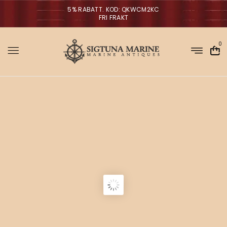
5% RABATT. KOD: QKWCM2KC
FRI FRAKT
0
Sigtuna Marin
M
i
r
m
NYHETER
a
n
a
g
V
ä
g
l
p
a
r