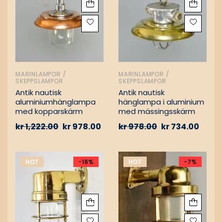
MARINLAMPOR /
MARINLAMPOR /
SKEPPSLAMPOR
SKEPPSLAMPOR
Antik nautisk
Antik nautisk
aluminiumhänglampa
hänglampa i aluminium
med kopparskärm
med mässingsskärm
kr
1,222.00
kr
978.00
kr
978.00
kr
734.00
HOT
-16%
HOT
-7%