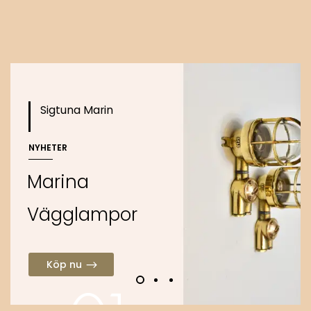
o
Köp nu
Sigtuna Marin
NYHETER
M
a
r
i
n
a
V
ä
g
g
l
a
m
p
o
r
Köp nu