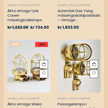
MARIN VÄGGLAMPOR
MARIN VÄGGLAMPOR
Äkta vintage tysk
Autentisk Dae Yang
Caven
mässingssköldpaddsskott
mässingstaklampa
– Vintage
lastfartygsbärgning
kr
1,222.00
kr
734.00
kr
1,833.00
HOT
-23%
MARIN VÄGGLAMPOR
MARIN VÄGGLAMPOR
Äkta vintage Wiska
Passagelampa i