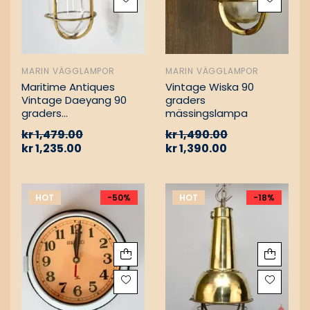
MARIN VÄGGLAMPOR
MARIN VÄGGLAMPOR
Maritime Antiques
Vintage Wiska 90
Vintage Daeyang 90
graders
graders
mässingslampa
mässingslampa
kr
1,479.00
kr
1,490.00
kr
1,235.00
kr
1,390.00
HOT
-50%
HOT
-18%