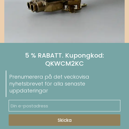
5 % RABATT. Kupongkod:
QKWCM2KC
Prenumerera på det veckovisa
nyhetsbrevet för alla senaste
uppdateringar
Skicka