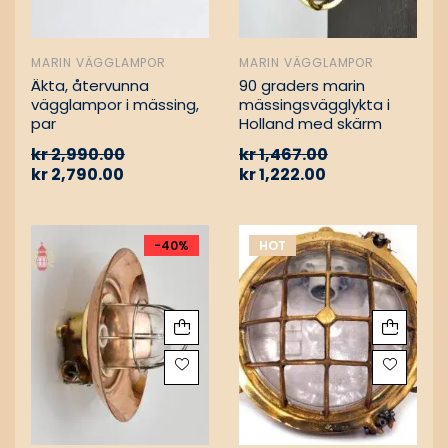
MARIN VÄGGLAMPOR
MARIN VÄGGLAMPOR
Äkta, återvunna
90 graders marin
vägglampor i mässing,
mässingsvägglykta i
par
Holland med skärm
kr
2,990.00
kr
1,467.00
kr
2,790.00
kr
1,222.00
-40%
HOT