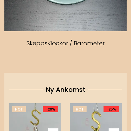
SkeppsKlockor / Barometer
Ny Ankomst
HOT
-20%
HOT
-25%