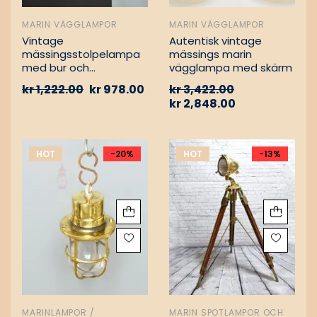
MARIN VÄGGLAMPOR
MARIN VÄGGLAMPOR
Vintage
Autentisk vintage
mässingsstolpelampa
mässings marin
med bur och
vägglampa med skärm
aluminiumfäste –
kr
1,222.00
kr
978.00
kr
3,422.00
Nautisk
kr
2,848.00
passagevägslampa
HOT
-20%
HOT
-13%
MARINLAMPOR /
MARIN SPOTLAMPOR OCH