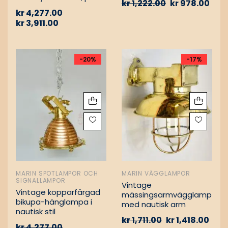
kr
1,222.00
kr
978.00
Vintage nautiska
kr
4,277.00
oljelampor
kr
3,911.00
-20%
-17%
MARIN SPOTLAMPOR OCH
MARIN VÄGGLAMPOR
SIGNALLAMPOR
Vintage
Vintage kopparfärgad
mässingsarmvägglampa
bikupa-hänglampa i
med nautisk arm
nautisk stil
kr
1,711.00
kr
1,418.00
kr
4,277.00