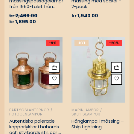
mässingspassagelampa
mässing med sockel –
från 1950-talet från
2-pack
tyskt lastfartyg
kr
2,469.00
kr
1,943.00
kr
1,895.00
-9%
HOT
-20%
FARTYGSLANTERNOR /
MARINLAMPOR /
FOTOGENLAMPOR
SKEPPSLAMPOR
Autentiska polerade
Hänglampa i mässing –
kopparlyktor i babords
Ship Lightning
och styrbords stil, par –