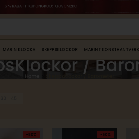
5 % RABATT. KUPONGKOD:
QKWCM2KC
MARIN KLOCKA
SKEPPSKLOCKOR
MARINT KONSTHANTVERK
sKlockor / Bar
Home
SkeppsKlockor / Barometer
30
45
-50%
-50%