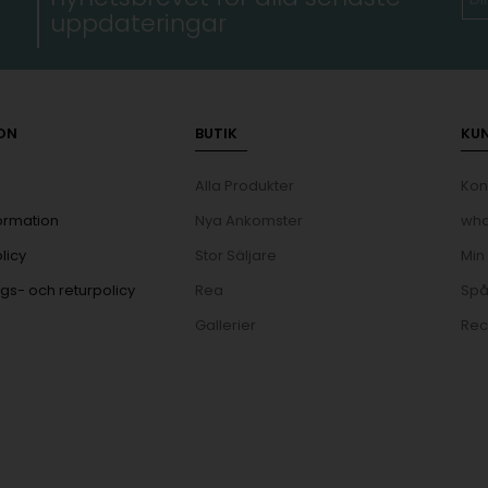
uppdateringar
ON
BUTIK
KU
Alla Produkter
Kon
ormation
Nya Ankomster
wha
licy
Stor Säljare
Min
gs- och returpolicy
Rea
Spå
Gallerier
Rec