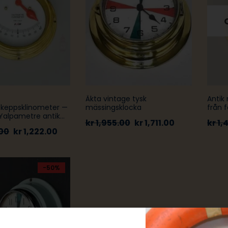
Äkta vintage tysk
Antik
keppsklinometer —
mässingsklocka
från 
Yalpametre antik
kr
1,955.00
kr
1,711.00
kr
1,
utningsmätare
00
kr
1,222.00
-50%
-50%