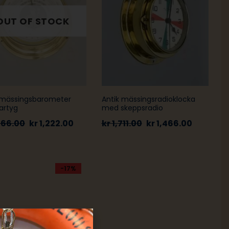
 mässingsbarometer
Antik mässingsradioklocka
fartyg
med skeppsradio
466.00
kr
1,222.00
kr
1,711.00
kr
1,466.00
-17%
-14%