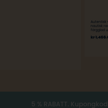
Autentisk 
nautisk r
färgglad u
kr
1,466.
5 % RABATT. Kupongkod