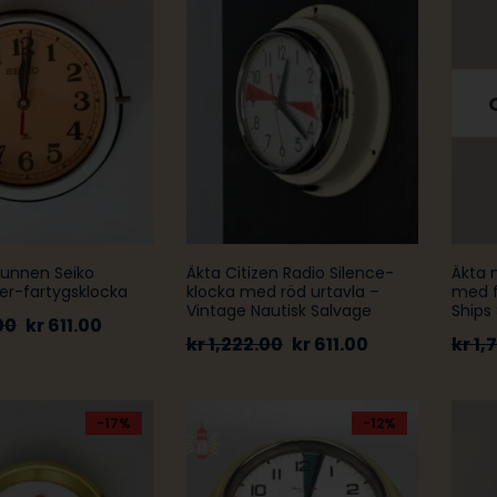
vunnen Seiko
Äkta Citizen Radio Silence-
Äkta 
er-fartygsklocka
klocka med röd urtavla –
med f
Vintage Nautisk Salvage
Ships
00
kr
611.00
kr
1,222.00
kr
611.00
kr
1,7
-17%
-12%