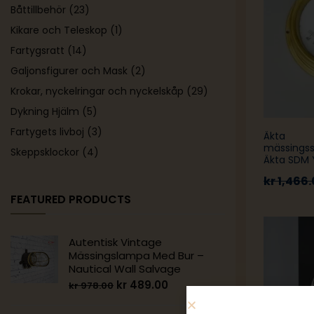
Båttillbehör
(23)
Kikare och Teleskop
(1)
Fartygsratt
(14)
Galjonsfigurer och Mask
(2)
Krokar, nyckelringar och nyckelskåp
(29)
Dykning Hjälm
(5)
Fartygets livboj
(3)
Äkta
mässingss
Skeppsklockor
(4)
Äkta SDM 
maritim l
kr
1,466.
FEATURED PRODUCTS
Autentisk Vintage
Mässingslampa Med Bur –
Nautical Wall Salvage
kr
489.00
kr
978.00