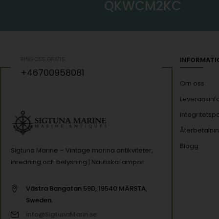
QKWCM2KC
RING OSS GRATIS
INFORMATI
+46700958081
Om oss
Leveransinf
Integritetspo
Återbetalnin
Blogg
Sigtuna Marine – Vintage marina antikviteter,
inredning och belysning | Nautiska lampor
Västra Bangatan 59D, 19540 MÄRSTA,
Sweden.
info@SigtunaMarin.se