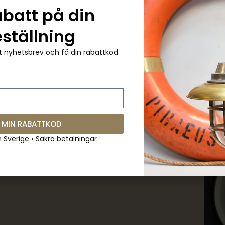
abatt på din
eställning
 nyhetsbrev och få din rabattkod
 Citizen Radio Room
Autentisk Hanil
Auten
 färgad urtavla –
Radiorumsklocka med Färgad
skepp
hips Salvage
Urtavla Blå – Vintage
marit
Maritime Salvage
00
kr
733.00
kr
1,466.00
kr
733.00
kr
1,
 MIN RABATTKOD
m Sverige • Säkra betalningar
-50%
HOT