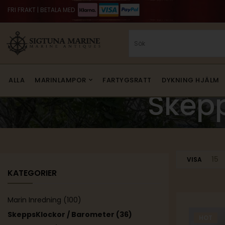
FRI FRAKT | BETALA MED
ALLA
MARINLAMPOR
FARTYGSRATT
DYKNING HJÄLM
Skepp
15
VISA
KATEGORIER
Marin Inredning
(100)
SkeppsKlockor / Barometer
(36)
HOT