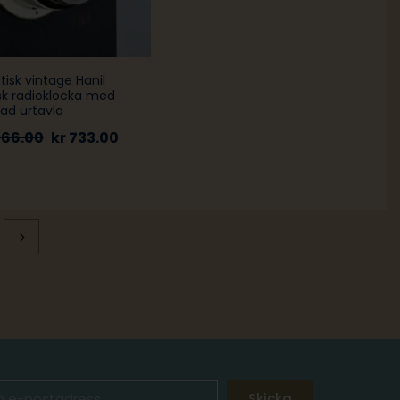
tisk vintage Hanil
sk radioklocka med
lad urtavla
466.00
kr
733.00
Skicka