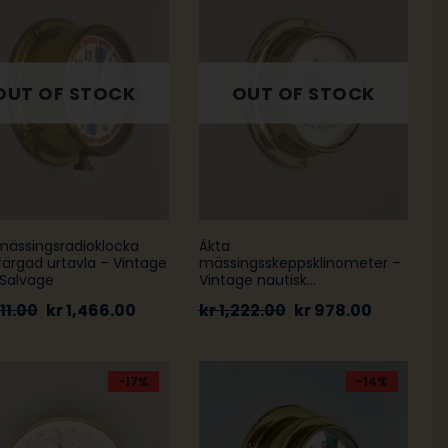
mässingsradioklocka
Äkta
ärgad urtavla – Vintage
mässingsskeppsklinometer –
 Salvage
Vintage nautisk
lutningsmätare
11.00
kr
1,466.00
kr
1,222.00
kr
978.00
-17%
-14%