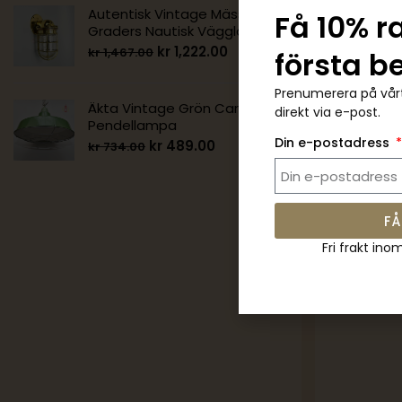
Autentisk Vintage Mässing 90
Få 10% r
Graders Nautisk Vägglampa
kr
1,222.00
kr
1,467.00
första b
Prenumerera på vårt
Äkta Vintage Grön Cargo
direkt via e-post.
Pendellampa
Autentisk
Din e-postadress
Clock med
kr
489.00
kr
734.00
Vintage S
kr
1,466.
FÅ
Fri frakt ino
-50%