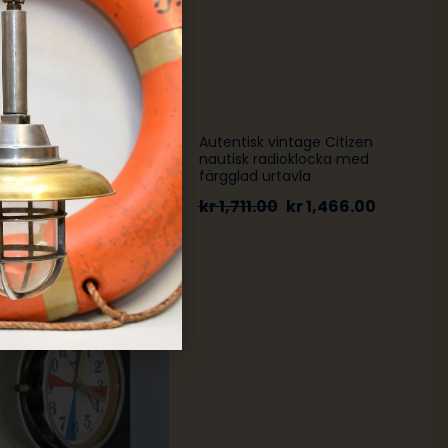
tisk mässingsklocka för
Autentisk vintage Citizen
 – Vintage nautisk
nautisk radioklocka med
im klocka
färgglad urtavla
466.00
kr
1,222.00
kr
1,711.00
kr
1,466.00
-50%