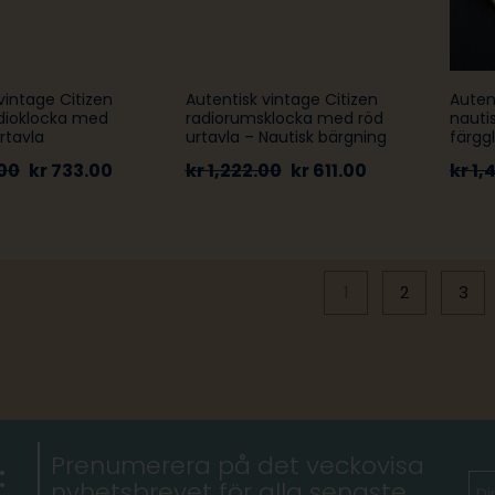
vintage Citizen
Autentisk vintage Citizen
Auten
adioklocka med
radiorumsklocka med röd
nauti
rtavla
urtavla – Nautisk bärgning
färgg
00
kr
733.00
kr
1,222.00
kr
611.00
kr
1,
1
2
3
Prenumerera på det veckovisa
:
nyhetsbrevet för alla senaste