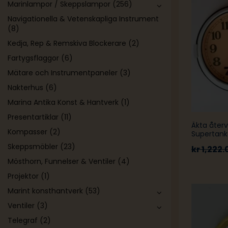
Marinlampor / Skeppslampor
(256)
Navigationella & Vetenskapliga Instrument
(8)
Kedja, Rep & Remskiva Blockerare
(2)
Fartygsflaggor
(6)
Mätare och Instrumentpaneler
(3)
Nakterhus
(6)
Marina Antika Konst & Hantverk
(1)
Presentartiklar
(11)
Äkta åter
Kompasser
(2)
Supertank
Skeppsmöbler
(23)
kr
1,222.
Mösthorn, Funnelser & Ventiler
(4)
Projektor
(1)
Marint konsthantverk
(53)
Ventiler
(3)
Telegraf
(2)