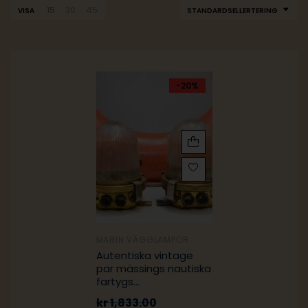
15
30
45
VISA
STANDARDSELLERTERING
-20%
MARIN VÄGGLAMPOR
Autentiska vintage
par mässings nautiska
fartygs
säkerhetslampor med
kr
1,833.00
ribbat glas