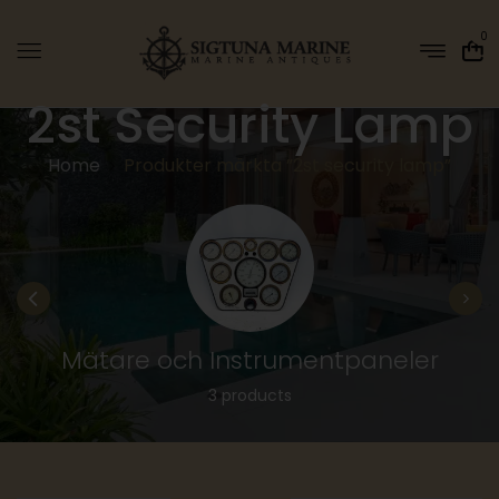
0
2st Security Lamp
Home
Produkter märkta ”2st security lamp”
Mätare och Instrumentpaneler
3 products