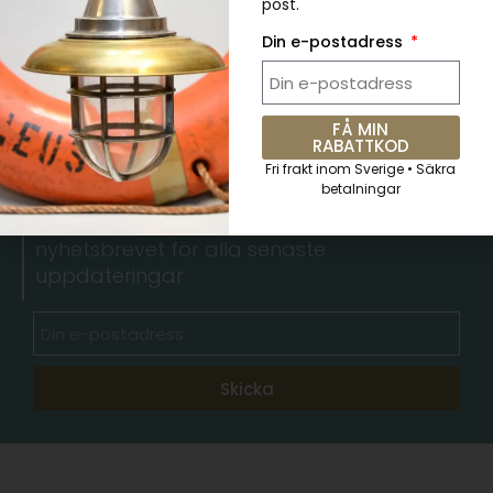
post.
Din e-postadress
FÅ MIN
5 % RABATT. Kupongkod:
RABATTKOD
QKWCM2KC
Fri frakt inom Sverige • Säkra
betalningar
Prenumerera på det veckovisa
nyhetsbrevet för alla senaste
uppdateringar
Skicka