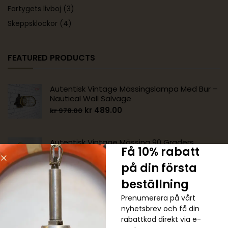
Fartygets livboj
(3)
Skeppsklockor
(4)
FEATURED PRODUCTS
Autentisk Vintage Mässingslampa Med Bur –
Nautical Wall Salvage
kr
489.00
kr
978.00
Autentisk Vintage Mässing 90 Graders
Få 10% rabatt
Nautisk Vägglampa
kr
1,222.00
kr
1,467.00
på din första
beställning
Äkta Vintage Grön Cargo Pendellampa
Prenumerera på vårt
kr
489.00
kr
734.00
nyhetsbrev och få din
rabattkod direkt via e-