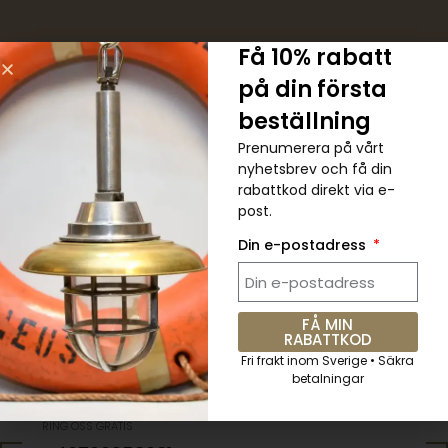
Få 10% rabatt
på din första
5 % RABATT. Kupongkod:
beställning
QKWCM2KC
Prenumerera på vårt
Prenumerera på det veckovisa
nyhetsbrev och få din
rabattkod direkt via e-
nyhetsbrevet för alla senaste
post.
uppdateringar
Din e-postadress
Skicka
FÅ MIN
RABATTKOD
Fri frakt inom Sverige • Säkra
betalningar
RING OSS GRATIS