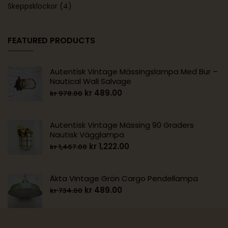
Skeppsklockor
(4)
FEATURED PRODUCTS
Autentisk Vintage Mässingslampa Med Bur –
Nautical Wall Salvage
kr
489.00
kr
978.00
Autentisk Vintage Mässing 90 Graders
Nautisk Vägglampa
kr
1,222.00
kr
1,467.00
Äkta Vintage Grön Cargo Pendellampa
kr
489.00
kr
734.00