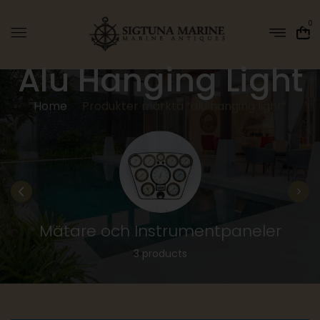
0
Alu Hanging Light
Home
Produkter märkta ”alu hanging light”
Mätare och Instrumentpaneler
3 products