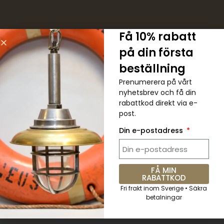
Få 10% rabatt
på din första
5 % RABATT. Kupongkod:
beställning
QKWCM2KC
Prenumerera på vårt
nyhetsbrev och få din
Prenumerera på det veckovisa
rabattkod direkt via e-
nyhetsbrevet för alla senaste
post.
uppdateringar
Din e-postadress
FÅ MIN
Skicka
RABATTKOD
Fri frakt inom Sverige • Säkra
betalningar