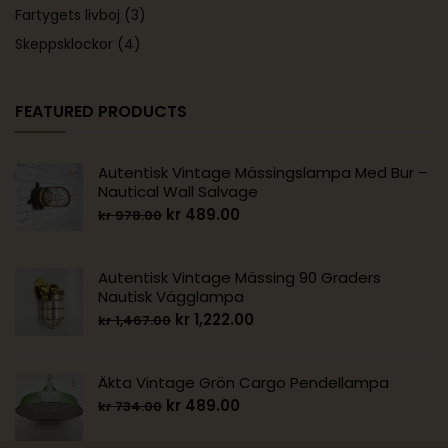
Fartygets livboj
(3)
Skeppsklockor
(4)
FEATURED PRODUCTS
Autentisk Vintage Mässingslampa Med Bur –
Nautical Wall Salvage
kr
489.00
kr
978.00
Autentisk Vintage Mässing 90 Graders
Nautisk Vägglampa
kr
1,222.00
kr
1,467.00
Äkta Vintage Grön Cargo Pendellampa
kr
489.00
kr
734.00