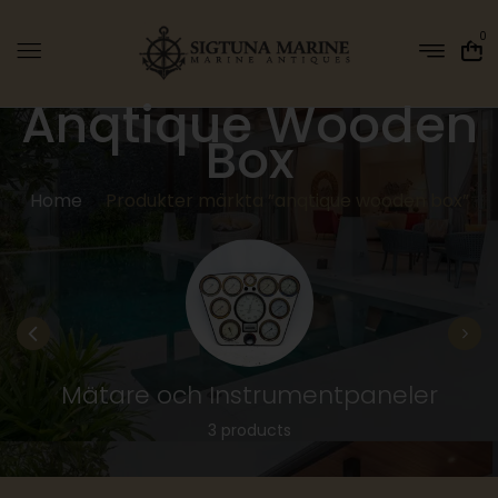
0
Anqtique Wooden
Box
Home
Produkter märkta ”anqtique wooden box”
Mätare och Instrumentpaneler
3 products