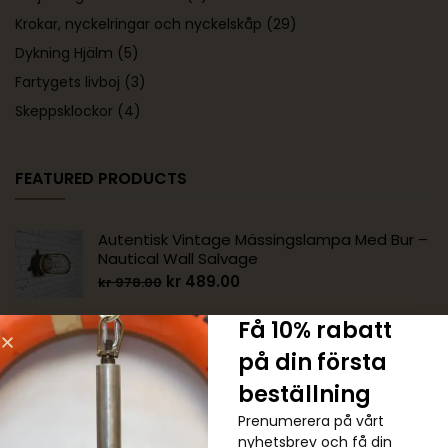
Krokar, nyckelringar och nyckelskåp
(29)
Dykning Hjälm
(5)
Fartygets livboj
(3)
Skeppsklockor
(4)
FEATURED PRODUCTS
Autentisk Vintage Mässingslampa Med Bur –
Nautical Wall Salvage
kr
489.00
kr
978.00
Få 10% rabatt
Autentisk Vintage Mässing 90 Graders
på din första
Nautisk Vägglampa
kr
1,222.00
kr
1,467.00
beställning
Prenumerera på vårt
nyhetsbrev och få din