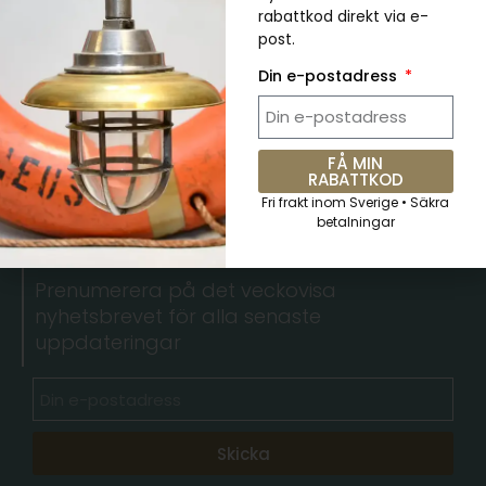
Äkta Vintage Grön Cargo Pendellampa
rabattkod direkt via e-
kr
489.00
kr
734.00
post.
Din e-postadress
FÅ MIN
RABATTKOD
Fri frakt inom Sverige • Säkra
5 % RABATT. Kupongkod:
betalningar
QKWCM2KC
Prenumerera på det veckovisa
nyhetsbrevet för alla senaste
uppdateringar
Skicka