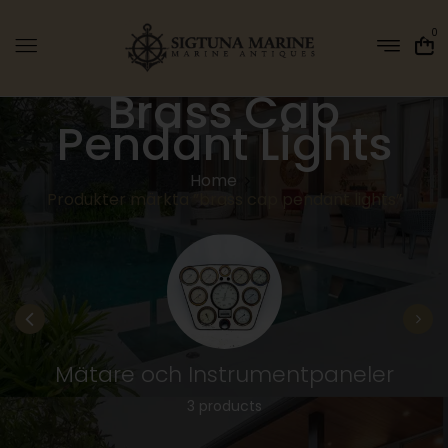
0
Brass Cap
Pendant Lights
Home
Produkter märkta ”brass cap pendant lights”
Mätare och Instrumentpaneler
3 products