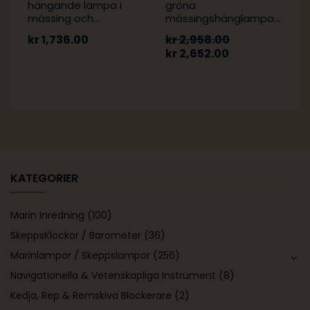
hängande lampa i
gröna
mässing och
mässingshänglampor
aluminium i nautisk
– Nautisk babord
kr
1,736.00
kr
2,958.00
mössa
styrbord, par
kr
2,652.00
KATEGORIER
Marin Inredning
(100)
SkeppsKlockor / Barometer
(36)
Marinlampor / Skeppslampor
(256)
Navigationella & Vetenskapliga Instrument
(8)
Kedja, Rep & Remskiva Blockerare
(2)