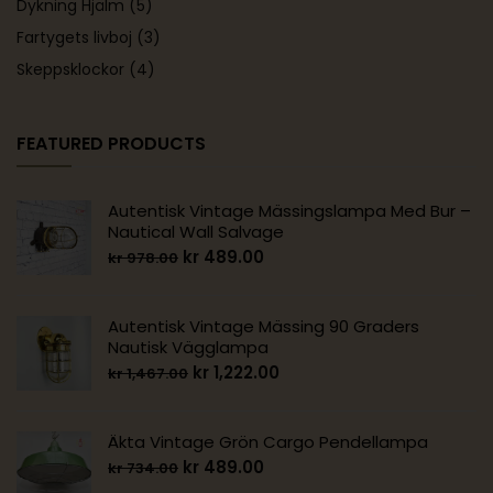
Dykning Hjälm
(5)
Fartygets livboj
(3)
Skeppsklockor
(4)
FEATURED PRODUCTS
Autentisk Vintage Mässingslampa Med Bur –
Nautical Wall Salvage
kr
489.00
kr
978.00
Autentisk Vintage Mässing 90 Graders
Nautisk Vägglampa
kr
1,222.00
kr
1,467.00
Äkta Vintage Grön Cargo Pendellampa
kr
489.00
kr
734.00