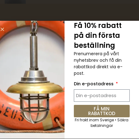
Få 10% rabatt
på din första
5 % RABATT. Kupongkod:
beställning
QKWCM2KC
Prenumerera på vårt
nyhetsbrev och få din
rabattkod direkt via e-
Prenumerera på det veckovisa
post.
nyhetsbrevet för alla senaste
uppdateringar
Din e-postadress
FÅ MIN
RABATTKOD
Skicka
Fri frakt inom Sverige • Säkra
betalningar