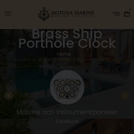
0
Brass Ship
Porthole Clock
Home
Produkter märkta ”Brass Ship Porthole Clock”
Mätare och Instrumentpaneler
3 products