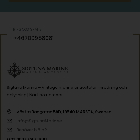
RING OSS GRATIS
+46700958081
Sigtuna Marine – Vintage marina antikviteter, inredning och
belysning | Nautiska lampor
Västra Bangatan 59D, 19540 MÄRSTA, Sweden.
info@SigtunaMarin.se
Behöver hjälp?
Org. nr 870510-1841