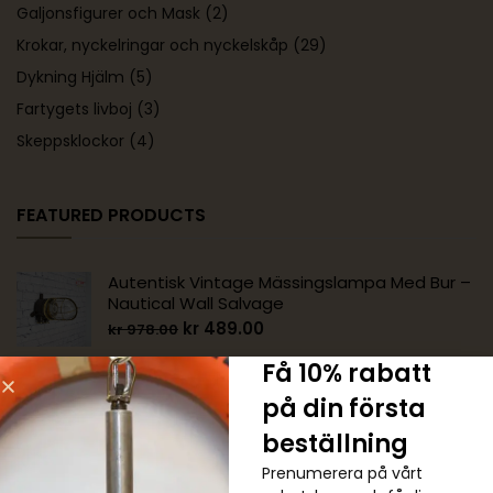
Galjonsfigurer och Mask
(2)
Krokar, nyckelringar och nyckelskåp
(29)
Dykning Hjälm
(5)
Fartygets livboj
(3)
Skeppsklockor
(4)
FEATURED PRODUCTS
Autentisk Vintage Mässingslampa Med Bur –
Nautical Wall Salvage
kr
489.00
kr
978.00
Få 10% rabatt
Autentisk Vintage Mässing 90 Graders
på din första
Nautisk Vägglampa
beställning
kr
1,222.00
kr
1,467.00
Prenumerera på vårt