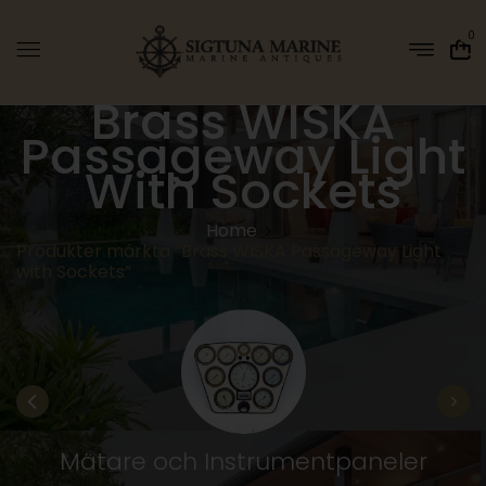
0
Brass WISKA
Passageway Light
With Sockets
Home
Produkter märkta ”Brass WISKA Passageway Light
with Sockets”
Mätare och Instrumentpaneler