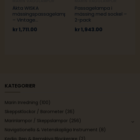
MARIN VÄGGLAMPOR
MARIN VÄGGLAMPOR
Äkta WISKA
Passagelampa i
mässingspassagelampa
mässing med sockel –
– Vintage
2-pack
skeppslampa
kr
1,711.00
kr
1,943.00
KATEGORIER
Marin Inredning
(100)
SkeppsKlockor / Barometer
(36)
Marinlampor / Skeppslampor
(256)
Navigationella & Vetenskapliga Instrument
(8)
Kedja, Rep & Remskiva Blockerare
(2)