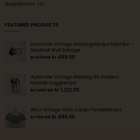
Skeppsklockor
(4)
FEATURED PRODUCTS
Autentisk Vintage Mässingslampa Med Bur –
Nautical Wall Salvage
kr
489.00
kr
978.00
Autentisk Vintage Mässing 90 Graders
Nautisk Vägglampa
kr
1,222.00
kr
1,467.00
Äkta Vintage Grön Cargo Pendellampa
kr
489.00
kr
734.00