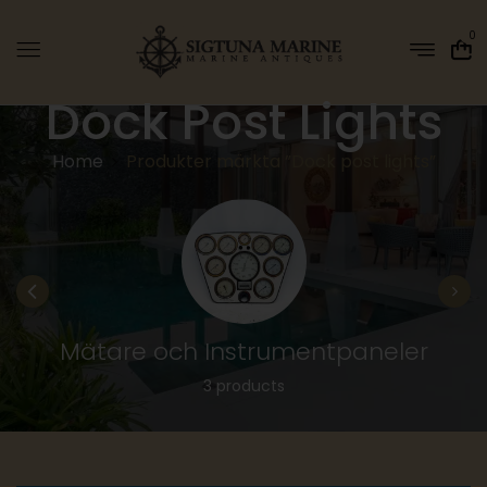
0
Dock Post Lights
Home
Produkter märkta ”Dock post lights”
Mätare och Instrumentpaneler
3 products