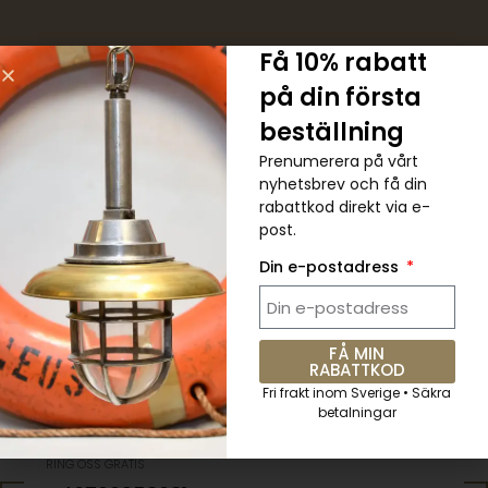
Få 10% rabatt
på din första
5 % RABATT. Kupongkod:
beställning
QKWCM2KC
Prenumerera på vårt
Prenumerera på det veckovisa
nyhetsbrev och få din
rabattkod direkt via e-
nyhetsbrevet för alla senaste
post.
uppdateringar
Din e-postadress
Skicka
FÅ MIN
RABATTKOD
Fri frakt inom Sverige • Säkra
betalningar
RING OSS GRATIS