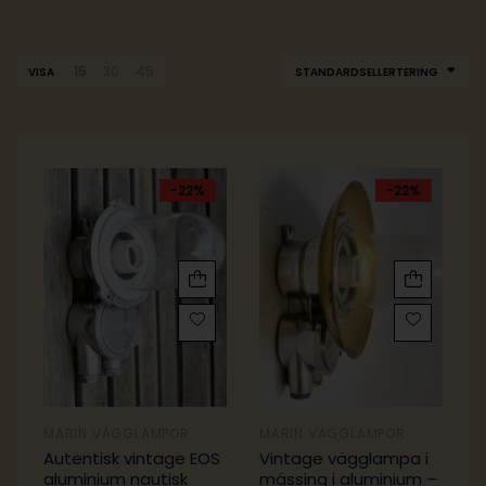
15
30
45
VISA
STANDARDSELLERTERING
-22%
-22%
MARIN VÄGGLAMPOR
MARIN VÄGGLAMPOR
Autentisk vintage EOS
Vintage vägglampa i
aluminium nautisk
mässing i aluminium –