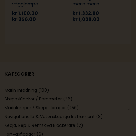
vägglampa
marin marin
vägglampa
kr
1,100.00
kr
1,332.00
kr
856.00
kr
1,039.00
KATEGORIER
Marin Inredning
(100)
SkeppsKlockor / Barometer
(36)
Marinlampor / Skeppslampor
(256)
Navigationella & Vetenskapliga Instrument
(8)
Kedja, Rep & Remskiva Blockerare
(2)
Fartygsflaggor
(6)