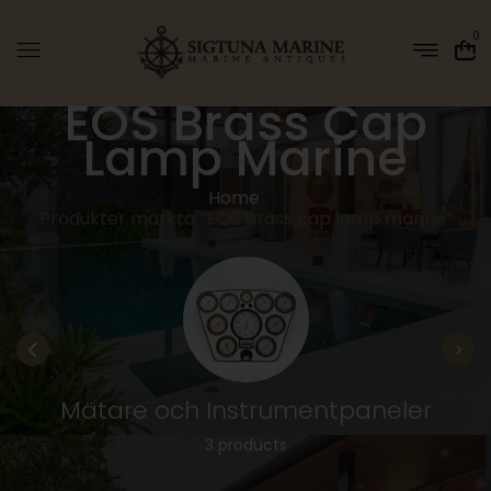
0
EOS Brass Cap
Lamp Marine
Home
Produkter märkta ”EOS brass cap lamp marine”
Mätare och Instrumentpaneler
3 products