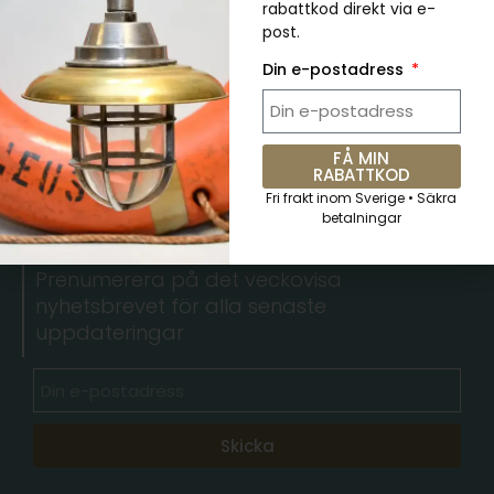
rabattkod direkt via e-
kr
489.00
kr
734.00
post.
Din e-postadress
FÅ MIN
RABATTKOD
5 % RABATT. Kupongkod:
Fri frakt inom Sverige • Säkra
betalningar
QKWCM2KC
Prenumerera på det veckovisa
nyhetsbrevet för alla senaste
uppdateringar
Skicka