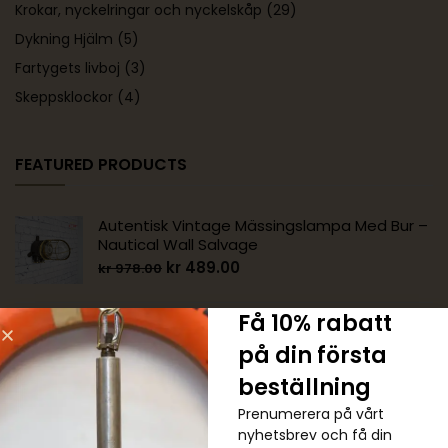
Krokar, nyckelringar och nyckelskåp
(29)
Dykning Hjälm
(5)
Fartygets livboj
(3)
Skeppsklockor
(4)
FEATURED PRODUCTS
Autentisk Vintage Mässingslampa Med Bur –
Nautical Wall Salvage
kr
489.00
kr
978.00
Få 10% rabatt
Autentisk Vintage Mässing 90 Graders
Nautisk Vägglampa
på din första
kr
1,222.00
kr
1,467.00
beställning
Prenumerera på vårt
Äkta Vintage Grön Cargo Pendellampa
nyhetsbrev och få din