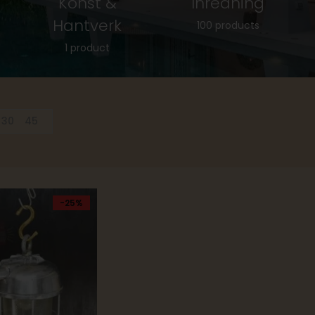
Konst &
Inredning
Hantverk
100 products
1 product
30
45
-25%