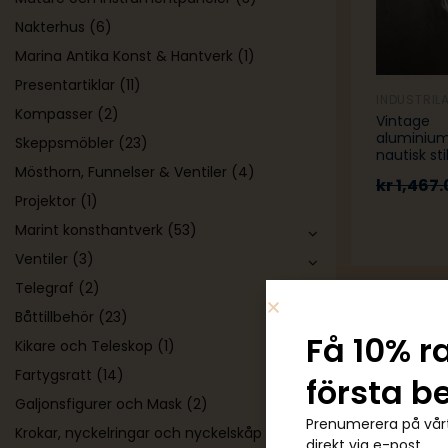
Nakterhus
(6)
Marina Antika Konst & Hantverk
(1)
Presentartiklar
(11)
INDUSTRIL
Kompasser
(2)
Vintage
aluminium
Skeppsmöbler
(23)
nautisk sti
Mösthorn, Funnelser & Ventiler
(4)
kr
1,467.
Projektor
(1)
Marint konsthantverk
(53)
Ventiler
(3)
Telegraf
(2)
Båttillbehör
(23)
Få 10% r
Kikare och Teleskop
(1)
Fartygsratt
(14)
första b
Galjonsfigurer och Mask
(2)
Prenumerera på vårt
Krokar, nyckelringar och nyckelskåp
(29)
direkt via e-post.