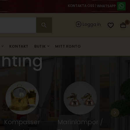
KONTAKTA OSS
|
0
Logga in
KONTAKT
BUTIK
MITT KONTO
ghting
Kompasser
Marinlampor /
Fart