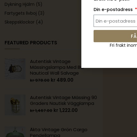
Dykning Hjälm
(5)
Din e-postadress
Fartygets livboj
(3)
Skeppsklockor
(4)
FÅ
FEATURED PRODUCTS
Fri frakt ino
Autentisk Vintage
Mässingslampa Med Bur –
Nautical Wall Salvage
kr
489.00
kr
978.00
Autentisk Vintage Mässing 90
Graders Nautisk Vägglampa
kr
1,222.00
kr
1,467.00
Äkta Vintage Grön Cargo
Pendellampa