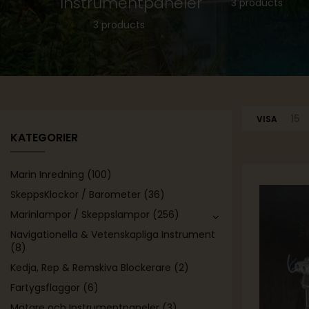
va
Instrumentpaneler
3 products
are
3 products
ts
15
VISA
KATEGORIER
Marin Inredning
(100)
SkeppsKlockor / Barometer
(36)
Marinlampor / Skeppslampor
(256)
Navigationella & Vetenskapliga Instrument
(8)
Kedja, Rep & Remskiva Blockerare
(2)
Fartygsflaggor
(6)
Mätare och Instrumentpaneler
(3)