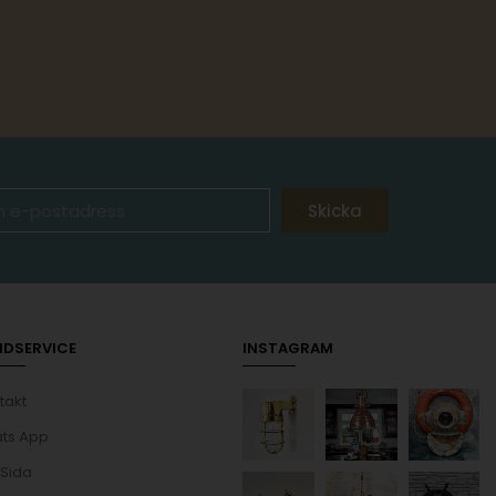
Skicka
NDSERVICE
INSTAGRAM
takt
ts App
 Sida