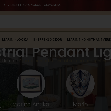
5 % RABATT. KUPONGKOD:
QKWCM2KC
MARIN KLOCKA
SKEPPSKLOCKOR
MARINT KONSTHANTVERK
trial Pendant Li
Home
Produkter märkta ”Industrial pendant lighting”
j
Marina Antika
Marin