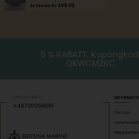
kr
489.00
kr
734.00
5 % RABATT. Kupongkod
QKWCM2KC
RING OSS GRATIS
INFORMATI
+46700958081
Om oss
Leveransinf
Integritetspo