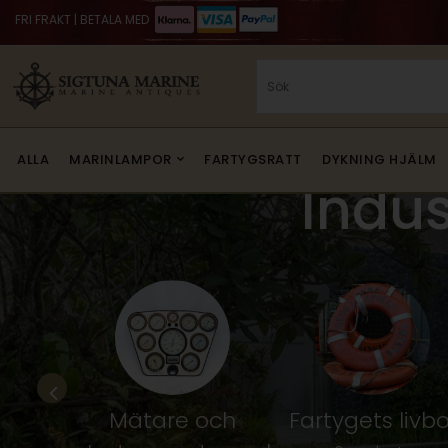
FRI FRAKT | BETALA MED
ALLA
MARINLAMPOR
FARTYGSRATT
DYKNING HJÄLM
Indus
ep &
Mätare och
Fartygets livbo