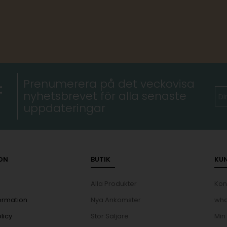
Prenumerera på det veckovisa
:
nyhetsbrevet för alla senaste
uppdateringar
ON
BUTIK
KU
Alla Produkter
Kon
ormation
Nya Ankomster
wha
licy
Stor Säljare
Min