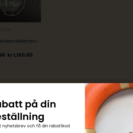
AMPOR
burpendellampa i
l
00
kr
1,100.00
abatt på din
eställning
 nyhetsbrev och få din rabattkod