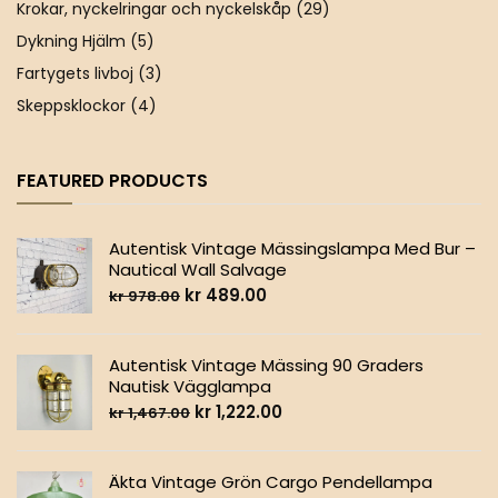
Krokar, nyckelringar och nyckelskåp
(29)
Dykning Hjälm
(5)
Fartygets livboj
(3)
Skeppsklockor
(4)
FEATURED PRODUCTS
Autentisk Vintage Mässingslampa Med Bur –
Nautical Wall Salvage
kr
489.00
kr
978.00
Autentisk Vintage Mässing 90 Graders
Nautisk Vägglampa
kr
1,222.00
kr
1,467.00
Äkta Vintage Grön Cargo Pendellampa