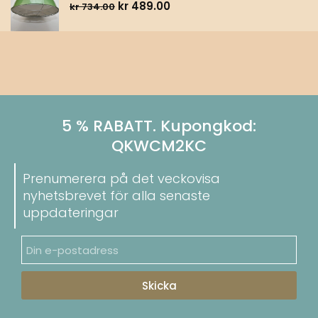
kr
489.00
kr
734.00
5 % RABATT. Kupongkod:
QKWCM2KC
Prenumerera på det veckovisa
nyhetsbrevet för alla senaste
uppdateringar
Skicka