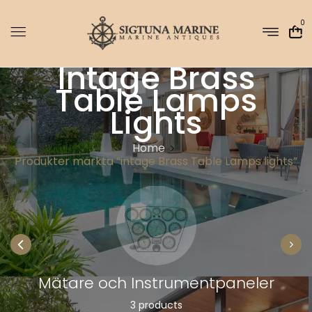
0
Intage Brass
Table Lamps
Lights
Home
Produkter märkta ”intage Brass Table Lamps lights”
Mätare och Instrumentpaneler
3 products