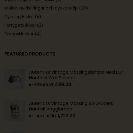
Krokar, nyckelringar och nyckelskåp
(29)
Dykning Hjälm
(5)
Fartygets livboj
(3)
Skeppsklockor
(4)
FEATURED PRODUCTS
Autentisk Vintage Mässingslampa Med Bur –
Nautical Wall Salvage
kr
489.00
kr
978.00
Autentisk Vintage Mässing 90 Graders
Nautisk Vägglampa
kr
1,222.00
kr
1,467.00