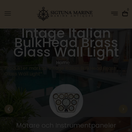
0
Intage Italian
BulkHead Brass
Glass Wall Light
Home
Produkter märkta ”intage Italian BulkHead Brass
Glass Wall Light”
Mätare och Instrumentpaneler