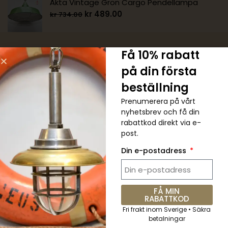
Äkta Vintage Grön Cargo Pendellampa
kr
489.00
kr
734.00
Få 10% rabatt
på din första
beställning
5 % RABATT. Kupongkod:
Prenumerera på vårt
QKWCM2KC
nyhetsbrev och få din
rabattkod direkt via e-
post.
Prenumerera på det veckovisa
nyhetsbrevet för alla senaste
Din e-postadress
uppdateringar
FÅ MIN
RABATTKOD
Fri frakt inom Sverige • Säkra
Skicka
betalningar