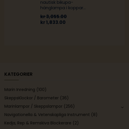
nautisk bikupa-
hänglampa i koppar
och mässing
kr
3,055.00
kr
1,833.00
KATEGORIER
Marin Inredning
(100)
SkeppsKlockor / Barometer
(36)
Marinlampor / Skeppslampor
(256)
Navigationella & Vetenskapliga Instrument
(8)
Kedja, Rep & Remskiva Blockerare
(2)