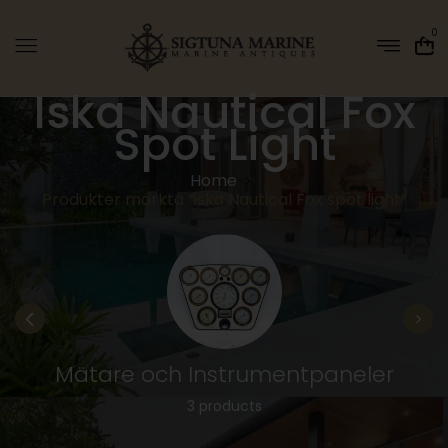
0
Iska Nautical Fox
Spot Light
Home
Produkter märkta ”iska Nautical Fox spot light”
Mätare och Instrumentpaneler
3 products