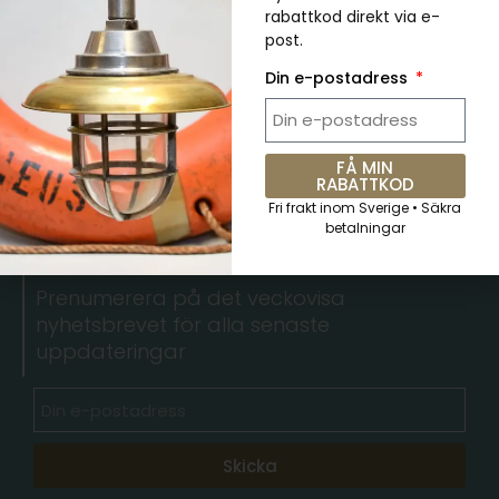
Äkta Vintage Grön Cargo Pendellampa
rabattkod direkt via e-
kr
489.00
kr
734.00
post.
Din e-postadress
FÅ MIN
RABATTKOD
Fri frakt inom Sverige • Säkra
5 % RABATT. Kupongkod:
betalningar
QKWCM2KC
Prenumerera på det veckovisa
nyhetsbrevet för alla senaste
uppdateringar
Skicka