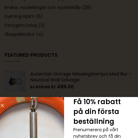
Krokar, nyckelringar och nyckelskåp
(29)
Dykning Hjälm
(5)
Fartygets livboj
(3)
Skeppsklockor
(4)
FEATURED PRODUCTS
Autentisk Vintage Mässingslampa Med Bur –
Nautical Wall Salvage
kr
489.00
kr
978.00
Få 10% rabatt
Autentisk Vintage Mässing 90 Graders
på din första
Nautisk Vägglampa
kr
1,222.00
kr
1,467.00
beställning
Prenumerera på vårt
nyhetsbrev och få din