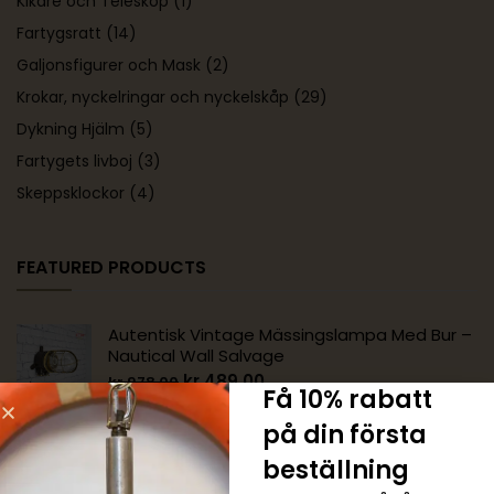
Kikare och Teleskop
(1)
Fartygsratt
(14)
Galjonsfigurer och Mask
(2)
Krokar, nyckelringar och nyckelskåp
(29)
Dykning Hjälm
(5)
Fartygets livboj
(3)
Skeppsklockor
(4)
FEATURED PRODUCTS
Autentisk Vintage Mässingslampa Med Bur –
Nautical Wall Salvage
kr
489.00
kr
978.00
Få 10% rabatt
på din första
Autentisk Vintage Mässing 90 Graders
beställning
Nautisk Vägglampa