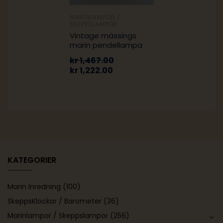
MARINLAMPOR /
SKEPPSLAMPOR
Vintage mässings
marin pendellampa
kr
1,467.00
kr
1,222.00
KATEGORIER
Marin Inredning
(100)
SkeppsKlockor / Barometer
(36)
Marinlampor / Skeppslampor
(256)