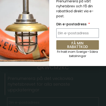
kr
1,222.00
kr
1,467.00
Prenumerera på vårt
nyhetsbrev och få din
rabattkod direkt via e-
Äkta Vintage Grön Cargo Pendellampa
post.
kr
489.00
kr
734.00
Din e-postadress
FÅ MIN
RABATTKOD
Fri frakt inom Sverige • Säkra
betalningar
5 % RABATT. Kupongkod:
QKWCM2KC
Prenumerera på det veckovisa
nyhetsbrevet för alla senaste
uppdateringar