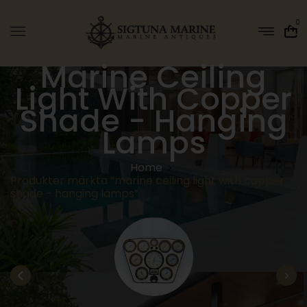
0
Marine Ceiling
Light With Copper
Shade - Hanging
Lamps
Home
Produkter märkta ”marine ceiling light with copper
shade - hanging lamps”