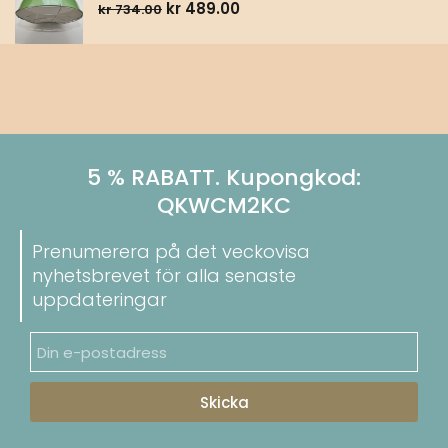
kr
489.00
kr
734.00
5 % RABATT. Kupongkod:
QKWCM2KC
Prenumerera på det veckovisa
nyhetsbrevet för alla senaste
uppdateringar
Skicka