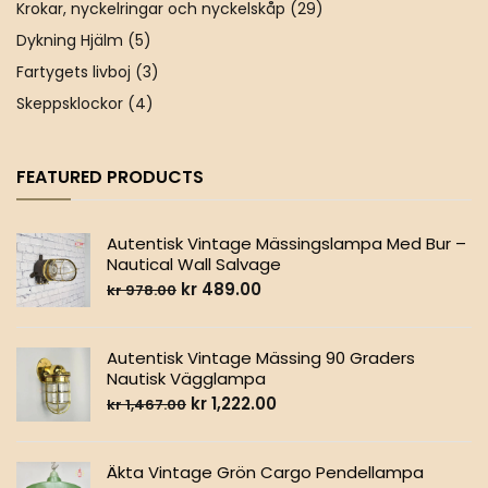
Krokar, nyckelringar och nyckelskåp
(29)
Dykning Hjälm
(5)
Fartygets livboj
(3)
Skeppsklockor
(4)
FEATURED PRODUCTS
Autentisk Vintage Mässingslampa Med Bur –
Nautical Wall Salvage
kr
489.00
kr
978.00
Autentisk Vintage Mässing 90 Graders
Nautisk Vägglampa
kr
1,222.00
kr
1,467.00
Äkta Vintage Grön Cargo Pendellampa