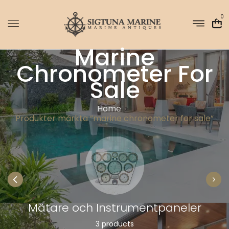
0
Marine
Chronometer For
Sale
Home
Produkter märkta ”marine chronometer for sale”
Mätare och Instrumentpaneler
3 products