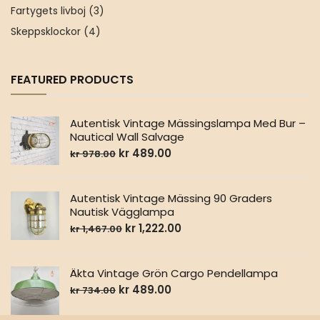
Fartygets livboj
(3)
Skeppsklockor
(4)
FEATURED PRODUCTS
Autentisk Vintage Mässingslampa Med Bur –
Nautical Wall Salvage
kr
489.00
kr
978.00
Autentisk Vintage Mässing 90 Graders
Nautisk Vägglampa
kr
1,222.00
kr
1,467.00
Äkta Vintage Grön Cargo Pendellampa
kr
489.00
kr
734.00