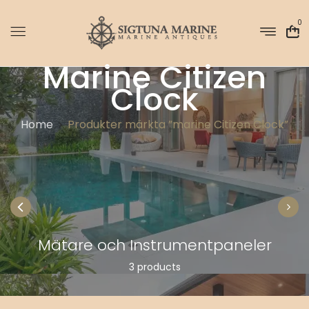
0
Marine Citizen
Clock
Home
Produkter märkta ”marine Citizen Clock”
Mätare och Instrumentpaneler
3 products