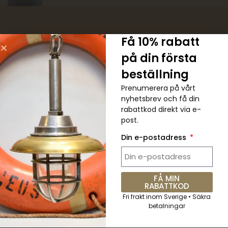
Få 10% rabatt
på din första
5 % RABATT. Kupongkod:
beställning
QKWCM2KC
Prenumerera på vårt
nyhetsbrev och få din
rabattkod direkt via e-
Prenumerera på det veckovisa
post.
nyhetsbrevet för alla senaste
uppdateringar
Din e-postadress
FÅ MIN
RABATTKOD
Skicka
Fri frakt inom Sverige • Säkra
betalningar