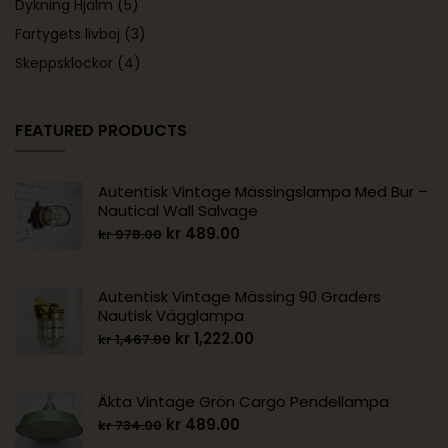
Dykning Hjälm
(5)
Fartygets livboj
(3)
Skeppsklockor
(4)
FEATURED PRODUCTS
Autentisk Vintage Mässingslampa Med Bur –
Nautical Wall Salvage
kr
489.00
kr
978.00
Autentisk Vintage Mässing 90 Graders
Nautisk Vägglampa
kr
1,222.00
kr
1,467.00
Äkta Vintage Grön Cargo Pendellampa
kr
489.00
kr
734.00