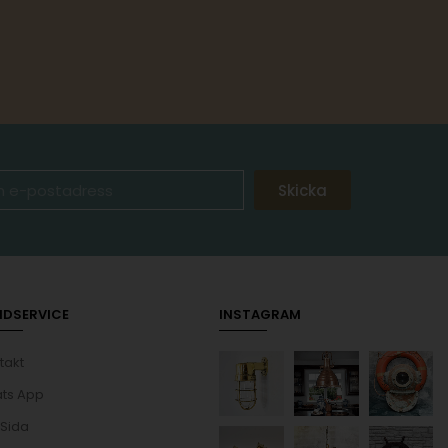
Skicka
NDSERVICE
INSTAGRAM
takt
ts App
 Sida