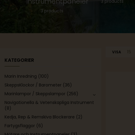
va
Instrumentpaneler
3 products
are
3 products
ts
15
VISA
KATEGORIER
Marin Inredning
(100)
SkeppsKlockor / Barometer
(36)
-19%
Marinlampor / Skeppslampor
(256)
Navigationella & Vetenskapliga Instrument
(8)
Kedja, Rep & Remskiva Blockerare
(2)
Fartygsflaggor
(6)
Mätare och Instrumentpaneler
(3)