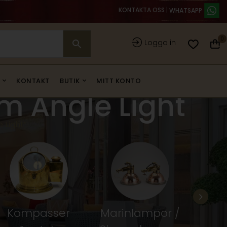
KONTAKTA OSS
|
0
Logga in
KONTAKT
BUTIK
MITT KONTO
m Angle Light
 Light”
Kompasser
Marinlampor /
Fart