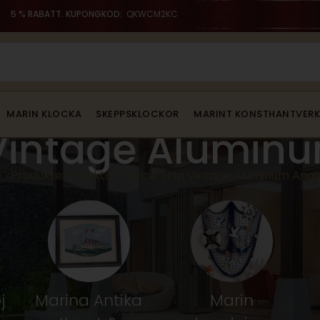
5 % RABATT. KUPONGKOD:
QKWCM2KC
MARIN KLOCKA
SKEPPSKLOCKOR
MARINT KONSTHANTVERK
Vintage Aluminu
Produkter märkta ”Marine Ship Vintage Aluminum Angle
j
Marina Antika
Marin