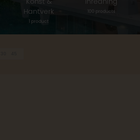
Konst &
Inredning
Hantverk
100 products
1 product
30
45
-19%