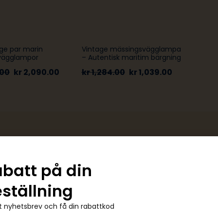
age par marin
Vintage mässingsvägglampa
vägglampor
– Autentisk maritim bärgning
.00
kr
2,090.00
kr
1,284.00
kr
1,039.00
abatt på din
eställning
 nyhetsbrev och få din rabattkod