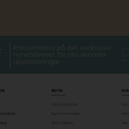
Prenumerera på det veckovisa
:
nyhetsbrevet för alla senaste
uppdateringar
ON
BUTIK
KU
Alla Produkter
Kon
ormation
Nya Ankomster
wha
licy
Stor Säljare
Min