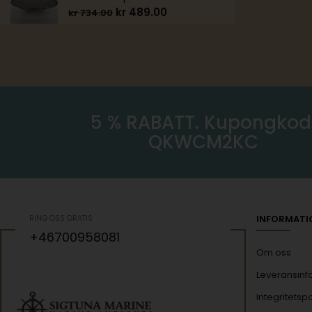
kr
489.00
kr
734.00
5 % RABATT. Kupongkod
QKWCM2KC
RING OSS GRATIS
INFORMATI
+46700958081
Om oss
Leveransinf
Integritetspo