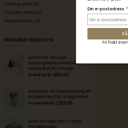
Dykning Hjälm
(5)
Din e-postadress
Fartygets livboj
(3)
Skeppsklockor
(4)
FÅ
FEATURED PRODUCTS
Fri frakt ino
Autentisk Vintage
Mässingslampa Med Bur –
Nautical Wall Salvage
kr
489.00
kr
978.00
Autentisk Vintage Mässing 90
Graders Nautisk Vägglampa
kr
1,222.00
kr
1,467.00
Äkta Vintage Grön Cargo
Pendellampa