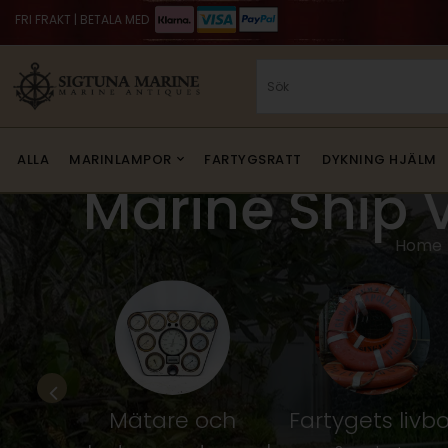
FRI FRAKT | BETALA MED
ALLA
MARINLAMPOR
FARTYGSRATT
DYKNING HJÄLM
Marine Ship 
Home
ep &
Mätare och
Fartygets livbo