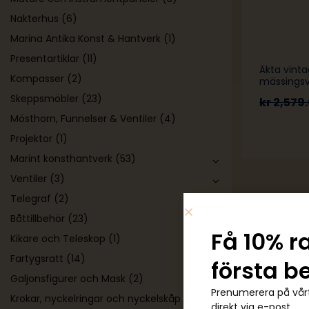
Nakterhus
(6)
Marina Antika Konst & Hantverk
(1)
Presentartiklar
(11)
Äkta vint
Kompasser
(2)
mässings
Skeppsmöbler
(23)
kr
2,579
Mösthorn, Funnelser & Ventiler
(4)
Projektor
(1)
Marint konsthantverk
(53)
Ventiler
(3)
Telegraf
(2)
Båttillbehör
(23)
Få 10% r
Kikare och Teleskop
(1)
Fartygsratt
(14)
första b
Galjonsfigurer och Mask
(2)
Prenumerera på vårt
Krokar, nyckelringar och nyckelskåp
(29)
direkt via e-post.