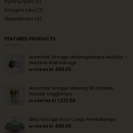
Dykning Hjälm
(5)
Fartygets livboj
(3)
Skeppsklockor
(4)
FEATURED PRODUCTS
Autentisk Vintage Mässingslampa Med Bur –
Nautical Wall Salvage
kr
489.00
kr
978.00
Autentisk Vintage Mässing 90 Graders
Nautisk Vägglampa
kr
1,222.00
kr
1,467.00
Äkta Vintage Grön Cargo Pendellampa
kr
489.00
kr
734.00