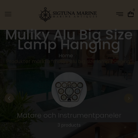
0
Muliky Alu Big Size
Lamp Hanging
Home
Produkter märkta ”muliky alu big size lamp hanging”
Mätare och Instrumentpaneler
3 products