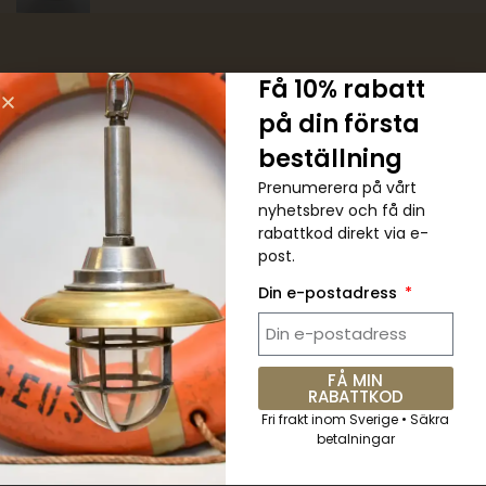
Få 10% rabatt
på din första
5 % RABATT. Kupongkod:
beställning
QKWCM2KC
Prenumerera på vårt
nyhetsbrev och få din
rabattkod direkt via e-
Prenumerera på det veckovisa
post.
nyhetsbrevet för alla senaste
uppdateringar
Din e-postadress
FÅ MIN
RABATTKOD
Skicka
Fri frakt inom Sverige • Säkra
betalningar