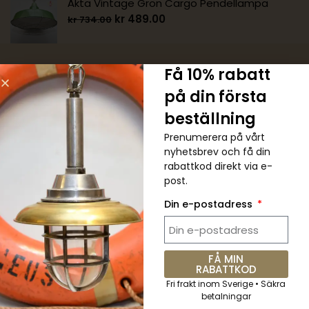
Äkta Vintage Grön Cargo Pendellampa
kr
489.00
kr
734.00
Få 10% rabatt
på din första
beställning
5 % RABATT. Kupongkod:
Prenumerera på vårt
QKWCM2KC
nyhetsbrev och få din
rabattkod direkt via e-
post.
Prenumerera på det veckovisa
nyhetsbrevet för alla senaste
Din e-postadress
uppdateringar
FÅ MIN
RABATTKOD
Fri frakt inom Sverige • Säkra
Skicka
betalningar