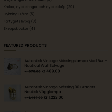
Krokar, nyckelringar och nyckelskåp
(29)
Dykning Hjälm
(5)
Fartygets livboj
(3)
Skeppsklockor
(4)
FEATURED PRODUCTS
Autentisk Vintage Mässingslampa Med Bur –
Nautical Wall Salvage
kr
489.00
kr
978.00
Autentisk Vintage Mässing 90 Graders
Nautisk Vägglampa
kr
1,222.00
kr
1,467.00