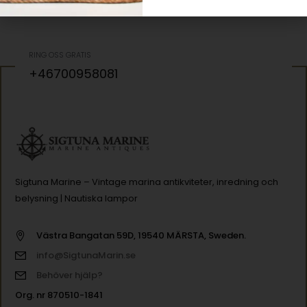
RING OSS GRATIS
+46700958081
Sigtuna Marine – Vintage marina antikviteter, inredning och
belysning | Nautiska lampor
Västra Bangatan 59D, 19540 MÄRSTA, Sweden.
info@SigtunaMarin.se
Behöver hjälp?
Org. nr 870510-1841