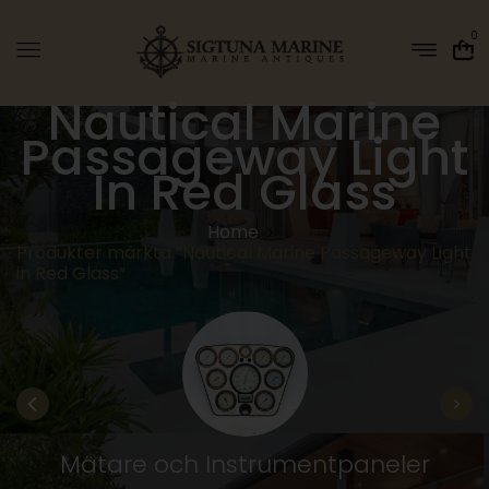
0
Nautical Marine
Passageway Light
In Red Glass
Home
Produkter märkta ”Nautical Marine Passageway Light
in Red Glass”
Mätare och Instrumentpaneler