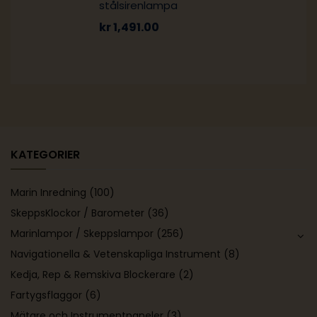
stålsirenlampa
kr
1,491.00
KATEGORIER
Marin Inredning
(100)
SkeppsKlockor / Barometer
(36)
Marinlampor / Skeppslampor
(256)
Navigationella & Vetenskapliga Instrument
(8)
Kedja, Rep & Remskiva Blockerare
(2)
Fartygsflaggor
(6)
Mätare och Instrumentpaneler
(3)