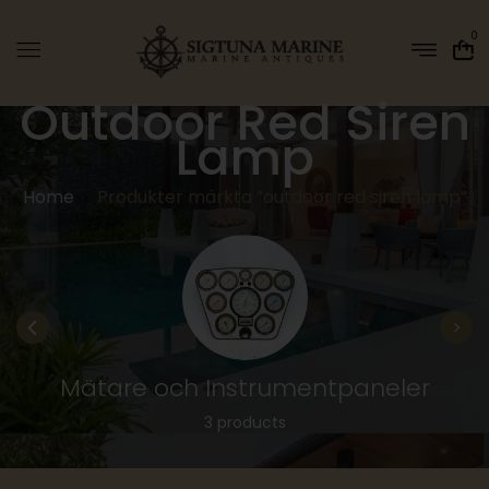
0
Outdoor Red Siren
Lamp
Home
Produkter märkta ”outdoor red siren lamp”
Mätare och Instrumentpaneler
3 products