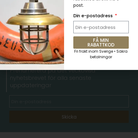
post.
Din e-postadress
FÅ MIN
RABATTKOD
5 % RABATT. Kupongkod:
Fri frakt inom Sverige • Säkra
QKWCM2KC
betalningar
Prenumerera på det veckovisa
nyhetsbrevet för alla senaste
uppdateringar
Skicka