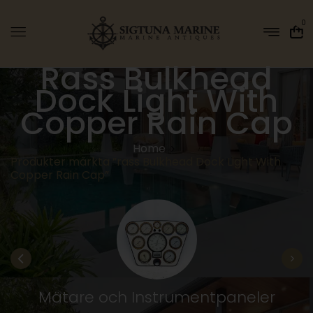
0
Rass Bulkhead
Dock Light With
Copper Rain Cap
Home
Produkter märkta ”rass Bulkhead Dock Light With
Copper Rain Cap”
Mätare och Instrumentpaneler