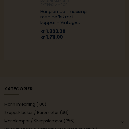
MARINLAMPOR /
SKEPPSLAMPOR
Hänglampa i mässing
med deflektor i
koppar – Vintage
nautisk lampa
kr
1,833.00
kr
1,711.00
KATEGORIER
Marin Inredning
(100)
SkeppsKlockor / Barometer
(36)
Marinlampor / Skeppslampor
(256)