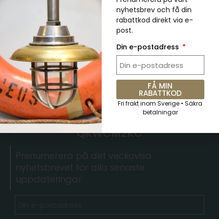
nyhetsbrev och få din
rabattkod direkt via e-
Äkta Vintage Grön Cargo Pendellampa
post.
kr
489.00
kr
734.00
Din e-postadress
FÅ MIN
RABATTKOD
Fri frakt inom Sverige • Säkra
betalningar
5 % RABATT. Kupongkod:
QKWCM2KC
Prenumerera på det veckovisa
nyhetsbrevet för alla senaste
uppdateringar