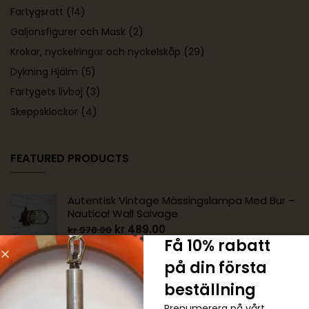
Fartygsratt
(14)
Galjonsfigurer och Mask
(2)
Krokar, nyckelringar och nyckelskåp
(29)
Dykning Hjälm
(5)
Fartygets livboj
(3)
Skeppsklockor
(4)
FEATURED PRODUCTS
Autentisk Vintage Mässingslampa Med Bur –
Nautical Wall Salvage
kr
489.00
kr
978.00
Få 10% rabatt
på din första
Autentisk Vintage Mässing 90 Graders
Nautisk Vägglampa
beställning
kr
1,222.00
kr
1,467.00
Prenumerera på vårt