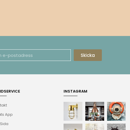
Skicka
NDSERVICE
INSTAGRAM
takt
ts App
 Sida