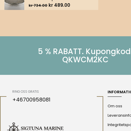
kr
489.00
kr
734.00
5 % RABATT. Kupongkod
QKWCM2KC
RING OSS GRATIS
INFORMATI
+46700958081
Om oss
Leveransinf
Integritetspo