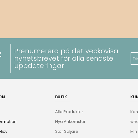
Prenumerera på det veckovisa
:
nyhetsbrevet för alla senaste
uppdateringar
ON
BUTIK
KU
Alla Produkter
Kon
ormation
Nya Ankomster
wha
licy
Stor Säljare
Min