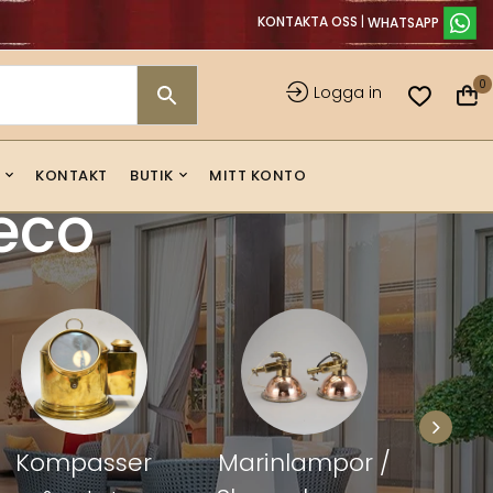
KONTAKTA OSS
|
0
Logga in
KONTAKT
BUTIK
MITT KONTO
eco
Kompasser
Marinlampor /
Fart