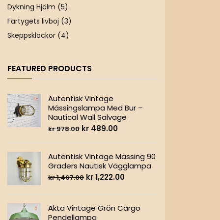
Dykning Hjälm
(5)
Fartygets livboj
(3)
Skeppsklockor
(4)
FEATURED PRODUCTS
Autentisk Vintage
Mässingslampa Med Bur –
Nautical Wall Salvage
kr
489.00
kr
978.00
Autentisk Vintage Mässing 90
Graders Nautisk Vägglampa
kr
1,222.00
kr
1,467.00
Äkta Vintage Grön Cargo
Pendellampa