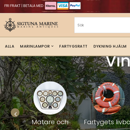
FRI FRAKT | BETALA MED
ALLA
MARINLAMPOR
FARTYGSRATT
DYKNING HJÄLM
Vi
ep &
Mätare och
Fartygets livbo