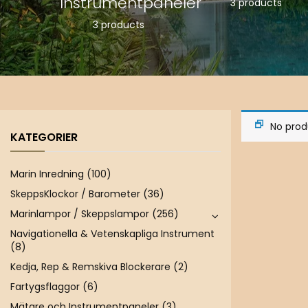
va
Instrumentpaneler
3 products
are
3 products
ts
No prod
KATEGORIER
Marin Inredning
(100)
SkeppsKlockor / Barometer
(36)
Marinlampor / Skeppslampor
(256)
Navigationella & Vetenskapliga Instrument
(8)
Kedja, Rep & Remskiva Blockerare
(2)
Fartygsflaggor
(6)
Mätare och Instrumentpaneler
(3)