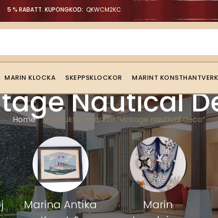
5 % RABATT. KUPONGKOD:
QKWCM2KC
MARIN KLOCKA
SKEPPSKLOCKOR
MARINT KONSTHANTVERK
ntage Nautical D
Home
Produkter märkta ”vintage nautical deco”
j
Marina Antika
Marin