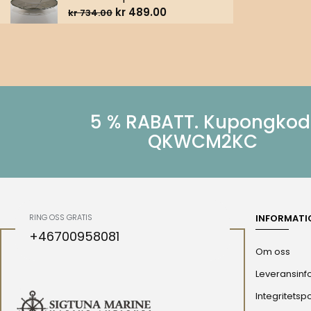
kr
489.00
kr
734.00
5 % RABATT. Kupongkod
QKWCM2KC
RING OSS GRATIS
INFORMATI
+46700958081
Om oss
Leveransinf
Integritetspo