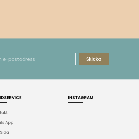
Skicka
NDSERVICE
INSTAGRAM
takt
ts App
 Sida