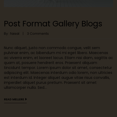
DINING ROOM
LIFE STYLE
LIVING ROOM
TABLE
Post Format Gallery Blogs
By :
faisal
3
Comments
Nunc aliquet, justo non commodo congue, velit sem
pulvinar enim, ac bibendum mi mi eget libero. Maecenas
ac viverra enim, et laoreet lacus. Etiam nisi diam, sagittis ac
quam at, posuere hendrerit eros. Praesent aliquam
tincidunt tempor. Lorem ipsum dolor sit amet, consectetur
adipiscing elit. Maecenas interdum odio lorem, non ultricies
est interdum id. Integer aliquet augue vitae risus convallis,
imperdiet aliquet purus pretium. Praesent sit amet
ullamcorper nulla. Sed...
READ MELLERE