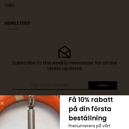
TABLE
NEWLETERS
Subscribe to the weekly newsletter for all the
latest updates
Få 10% rabatt
på din första
TAGS
beställning
Prenumerera på vårt