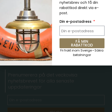
nyhetsbrev och få din
Decor
Dining Chair
Dining Room
rabattkod direkt via e-
post.
Furniture
Living Room
Din e-postadress
FÅ MIN
RABATTKOD
Fri frakt inom Sverige • Säkra
5 % RABATT. Kupongkod:
betalningar
QKWCM2KC
Prenumerera på det veckovisa
nyhetsbrevet för alla senaste
uppdateringar