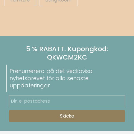
5 % RABATT. Kupongkod:
QKWCM2KC
Prenumerera på det veckovisa
nyhetsbrevet för alla senaste
uppdateringar
Skicka