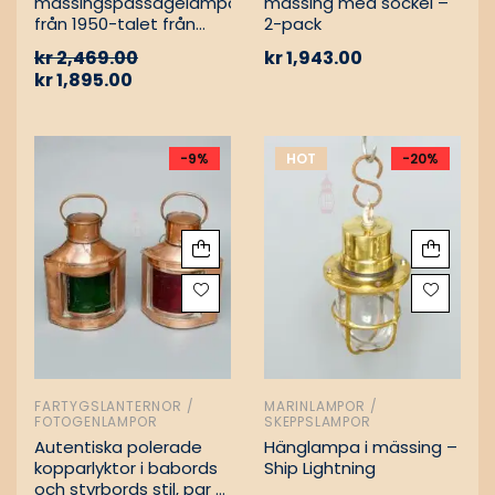
mässingspassagelampa
mässing med sockel –
från 1950-talet från
2-pack
tyskt lastfartyg
kr
2,469.00
kr
1,943.00
kr
1,895.00
-9%
HOT
-20%
FARTYGSLANTERNOR /
MARINLAMPOR /
FOTOGENLAMPOR
SKEPPSLAMPOR
Autentiska polerade
Hänglampa i mässing –
kopparlyktor i babords
Ship Lightning
och styrbords stil, par –