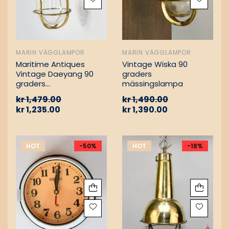
MARIN VÄGGLAMPOR
MARIN VÄGGLAMPOR
Maritime Antiques
Vintage Wiska 90
Vintage Daeyang 90
graders
graders
mässingslampa
mässingslampa
kr
1,479.00
kr
1,490.00
kr
1,235.00
kr
1,390.00
HOT
-50%
HOT
-18%