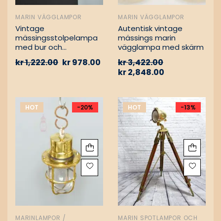
MARIN VÄGGLAMPOR
MARIN VÄGGLAMPOR
Vintage
Autentisk vintage
mässingsstolpelampa
mässings marin
med bur och
vägglampa med skärm
aluminiumfäste –
kr
1,222.00
kr
978.00
kr
3,422.00
Nautisk
kr
2,848.00
passagevägslampa
HOT
-20%
HOT
-13%
MARINLAMPOR /
MARIN SPOTLAMPOR OCH