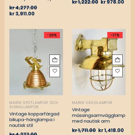
kr
1,222.00
kr
978.00
Vintage nautiska
kr
4,277.00
oljelampor
kr
3,911.00
-20%
-17%
MARIN SPOTLAMPOR OCH
MARIN VÄGGLAMPOR
SIGNALLAMPOR
Vintage
Vintage kopparfärgad
mässingsarmvägglampa
bikupa-hänglampa i
med nautisk arm
nautisk stil
kr
1,711.00
kr
1,418.00
kr
4,277.00