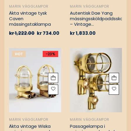
MARIN VÄGGLAMPOR
MARIN VÄGGLAMPOR
Äkta vintage tysk
Autentisk Dae Yang
Caven
mässingssköldpaddsskott
mässingstaklampa
– Vintage
lastfartygsbärgning
kr
1,222.00
kr
734.00
kr
1,833.00
HOT
-23%
MARIN VÄGGLAMPOR
MARIN VÄGGLAMPOR
Äkta vintage Wiska
Passagelampa i