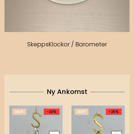
SkeppsKlockor / Barometer
Ny Ankomst
HOT
-20%
HOT
-25%