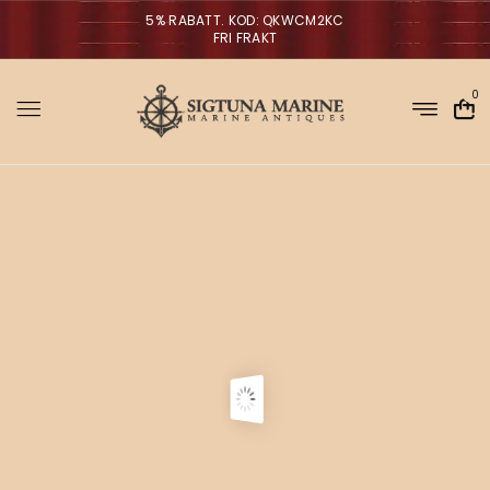
5% RABATT. KOD: QKWCM2KC
FRI FRAKT
0
Sigtuna Marin
M
i
r
m
NYHETER
a
n
a
V
ä
g
g
l
p
a
r