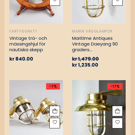
FARTYGSRATT
MARIN VÄGGLAMPOR
Vintage trä- och
Maritime Antiques
mässingshjul för
Vintage Daeyang 90
nautiska skepp
graders
mässingslampa
kr
840.00
kr
1,479.00
kr
1,235.00
-7%
-17%