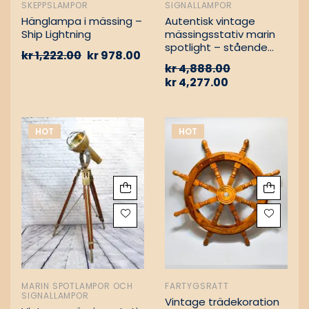
SKEPPSLAMPOR
SIGNALLAMPOR
Hänglampa i mässing –
Autentisk vintage
Ship Lightning
mässingsstativ marin
spotlight – stående
kr
1,222.00
kr
978.00
golvlampa
kr
4,888.00
kr
4,277.00
HOT
HOT
MARIN SPOTLAMPOR OCH
FARTYGSRATT
SIGNALLAMPOR
Vintage trädekoration