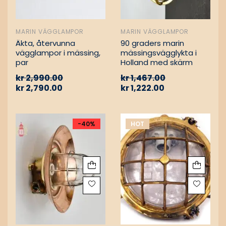
MARIN VÄGGLAMPOR
MARIN VÄGGLAMPOR
Äkta, återvunna
90 graders marin
vägglampor i mässing,
mässingsvägglykta i
par
Holland med skärm
kr
2,990.00
kr
1,467.00
kr
2,790.00
kr
1,222.00
-40%
HOT