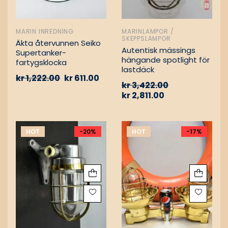
MARIN INREDNING
MARINLAMPOR /
SKEPPSLAMPOR
Äkta återvunnen Seiko
Autentisk mässings
Supertanker-
hängande spotlight för
fartygsklocka
lastdäck
kr
1,222.00
kr
611.00
kr
3,422.00
kr
2,811.00
HOT
-20%
HOT
-17%