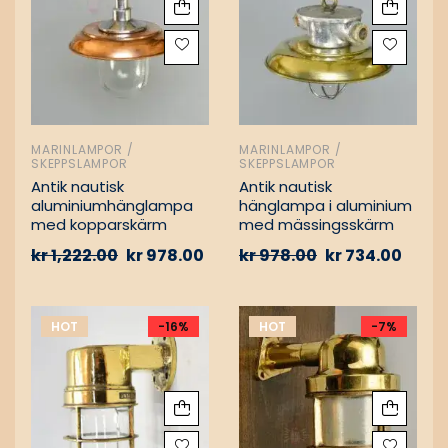
MARINLAMPOR /
MARINLAMPOR /
SKEPPSLAMPOR
SKEPPSLAMPOR
Antik nautisk
Antik nautisk
aluminiumhänglampa
hänglampa i aluminium
med kopparskärm
med mässingsskärm
kr
1,222.00
kr
978.00
kr
978.00
kr
734.00
HOT
-16%
HOT
-7%