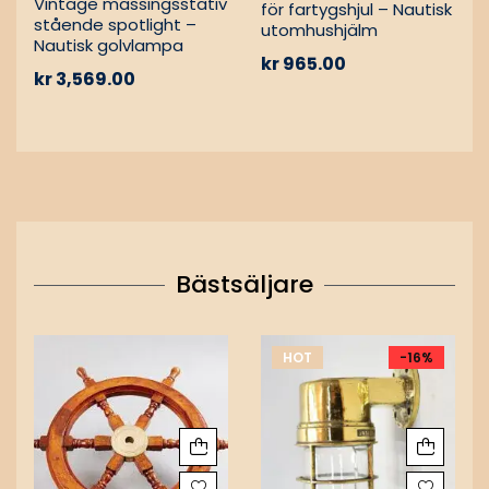
Vintage mässingsstativ
för fartygshjul – Nautisk
stående spotlight –
utomhushjälm
Nautisk golvlampa
kr
965.00
kr
3,569.00
Bästsäljare
HOT
-16%