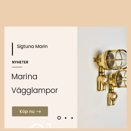
o
Köp nu
Sigtuna Marin
NYHETER
M
a
r
i
n
a
V
ä
g
g
l
a
m
p
o
r
Köp nu