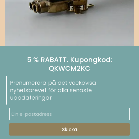
5 % RABATT. Kupongkod:
QKWCM2KC
Prenumerera på det veckovisa
nyhetsbrevet för alla senaste
uppdateringar
Skicka