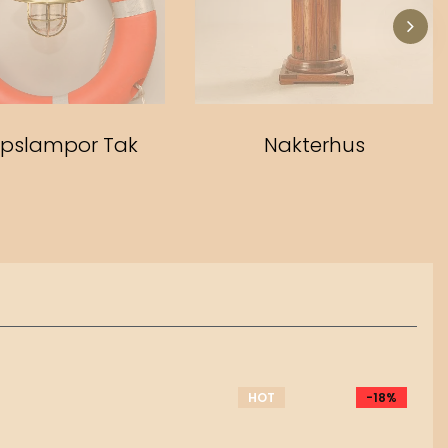
pslampor Tak
Nakterhus
HOT
HOT
-18%