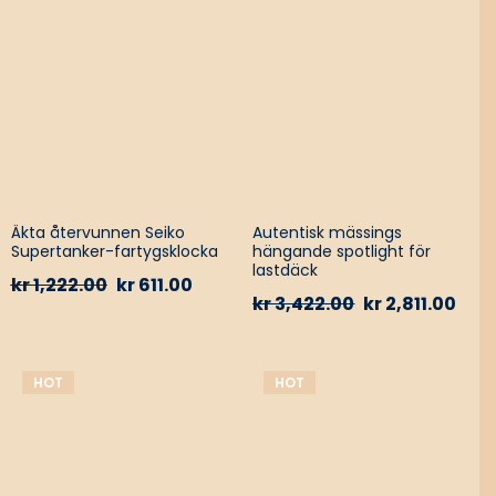
Äkta återvunnen Seiko
Autentisk mässings
Supertanker-fartygsklocka
hängande spotlight för
lastdäck
kr
1,222.00
kr
611.00
kr
3,422.00
kr
2,811.00
HOT
HOT