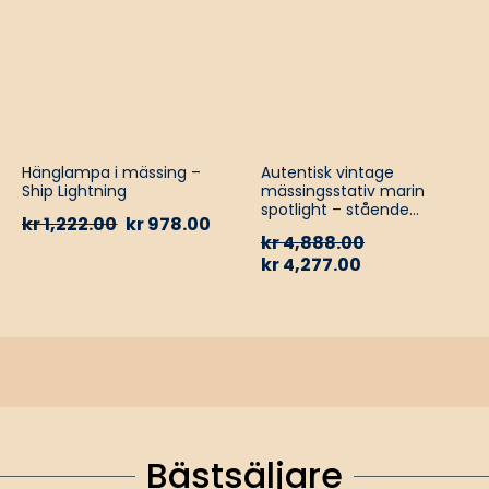
Hänglampa i mässing –
Autentisk vintage
Ship Lightning
mässingsstativ marin
spotlight – stående
kr
1,222.00
kr
978.00
golvlampa
kr
4,888.00
kr
4,277.00
Bästsäljare