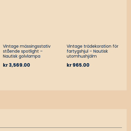
Vintage mässingsstativ
Vintage trädekoration för
stående spotlight –
fartygshjul – Nautisk
Nautisk golvlampa
utomhushjälm
kr
3,569.00
kr
965.00