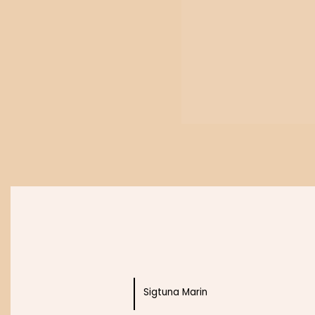
n
a
g
V
ä
g
l
a
Köp nu
Sigtuna Marin