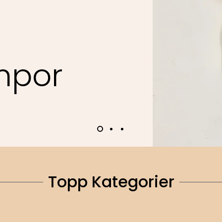
m
p
o
r
Topp Kategorier