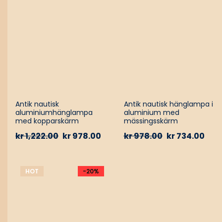
Antik nautisk
Antik nautisk hänglampa i
aluminiumhänglampa
aluminium med
med kopparskärm
mässingsskärm
kr
1,222.00
kr
978.00
kr
978.00
kr
734.00
HOT
-20%
-17%
HOT
-20