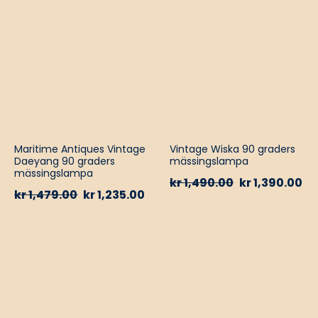
Maritime Antiques Vintage
Vintage Wiska 90 graders
Daeyang 90 graders
mässingslampa
mässingslampa
kr
1,490.00
kr
1,390.00
kr
1,479.00
kr
1,235.00
%
HOT
-13%
HOT