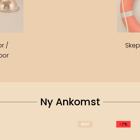
r /
Skep
por
Ny Ankomst
%
HOT
HOT
-7%
-50%