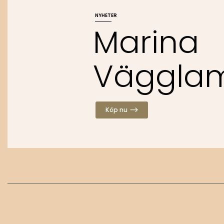
NYHETER
M
a
r
i
n
a
V
ä
g
g
l
a
Köp nu