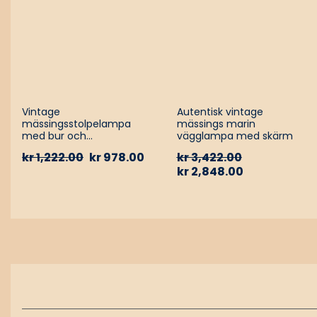
Vintage
Autentisk vintage
mässingsstolpelampa
mässings marin
med bur och
vägglampa med skärm
aluminiumfäste – Nautisk
kr
1,222.00
kr
978.00
kr
3,422.00
passagevägslampa
kr
2,848.00