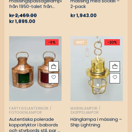
mässingspassagelampa
mässing med sockel –
från 1950-talet från
2-pack
tyskt lastfartyg
kr
2,469.00
kr
1,943.00
kr
1,895.00
-9%
HOT
-20%
FARTYGSLANTERNOR /
MARINLAMPOR /
FOTOGENLAMPOR
SKEPPSLAMPOR
Autentiska polerade
Hänglampa i mässing –
kopparlyktor i babords
Ship Lightning
och styrbords stil, par –