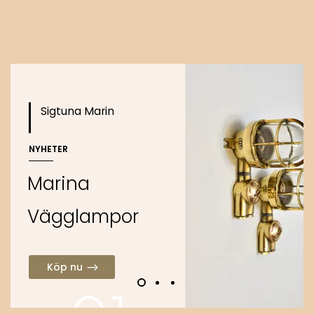
o
Köp nu
Sigtuna Marin
NYHETER
M
a
r
i
n
a
V
ä
g
g
l
a
m
p
o
r
Köp nu