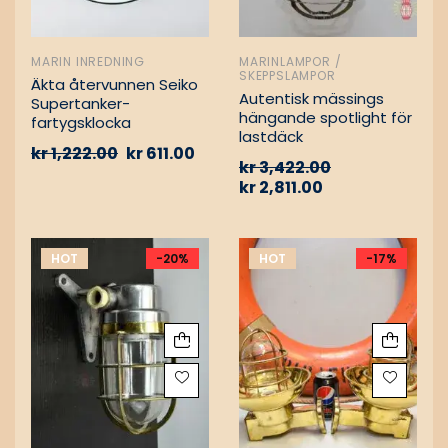
MARIN INREDNING
MARINLAMPOR /
SKEPPSLAMPOR
Äkta återvunnen Seiko
Autentisk mässings
Supertanker-
hängande spotlight för
fartygsklocka
lastdäck
kr
1,222.00
kr
611.00
kr
3,422.00
kr
2,811.00
HOT
-20%
HOT
-17%