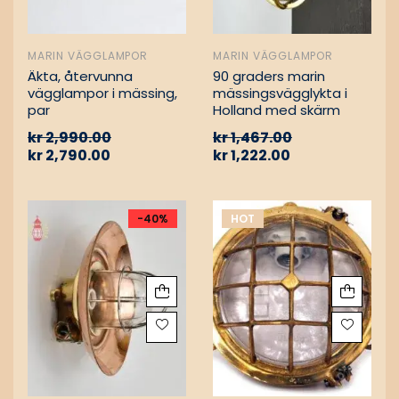
MARIN VÄGGLAMPOR
MARIN VÄGGLAMPOR
Äkta, återvunna
90 graders marin
vägglampor i mässing,
mässingsvägglykta i
par
Holland med skärm
kr
2,990.00
kr
1,467.00
kr
2,790.00
kr
1,222.00
-40%
HOT