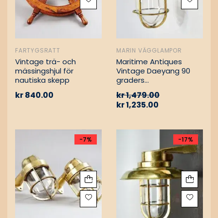
FARTYGSRATT
MARIN VÄGGLAMPOR
Vintage trä- och
Maritime Antiques
mässingshjul för
Vintage Daeyang 90
nautiska skepp
graders
mässingslampa
kr
840.00
kr
1,479.00
kr
1,235.00
-7%
-17%