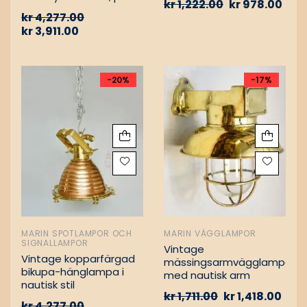
kr
1,222.00
kr
978.00
Vintage nautiska
kr
4,277.00
oljelampor
kr
3,911.00
-20%
-17%
MARIN SPOTLAMPOR OCH
MARIN VÄGGLAMPOR
SIGNALLAMPOR
Vintage
Vintage kopparfärgad
mässingsarmvägglampa
bikupa-hänglampa i
med nautisk arm
nautisk stil
kr
1,711.00
kr
1,418.00
kr
4,277.00