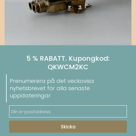
5 % RABATT. Kupongkod:
QKWCM2KC
Prenumerera på det veckovisa
nyhetsbrevet för alla senaste
uppdateringar
Skicka