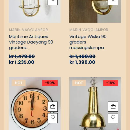
MARIN VÄGGLAMPOR
MARIN VÄGGLAMPOR
Maritime Antiques
Vintage Wiska 90
Vintage Daeyang 90
graders
graders
mässingslampa
mässingslampa
kr
1,479.00
kr
1,490.00
kr
1,235.00
kr
1,390.00
HOT
-50%
HOT
-18%