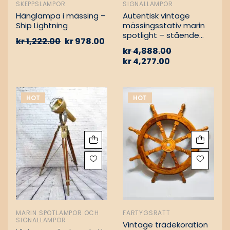
SKEPPSLAMPOR
SIGNALLAMPOR
Hänglampa i mässing –
Autentisk vintage
Ship Lightning
mässingsstativ marin
spotlight – stående
kr
1,222.00
kr
978.00
golvlampa
kr
4,888.00
kr
4,277.00
HOT
HOT
MARIN SPOTLAMPOR OCH
FARTYGSRATT
SIGNALLAMPOR
Vintage trädekoration