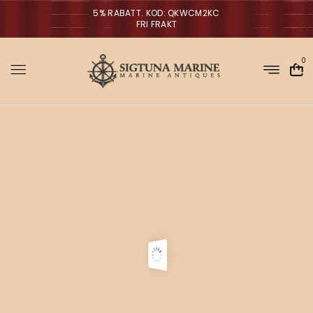
5% RABATT. KOD: QKWCM2KC
FRI FRAKT
0
Sigtuna Marin
M
i
r
m
NYHETER
a
n
a
V
ä
g
g
l
p
a
r