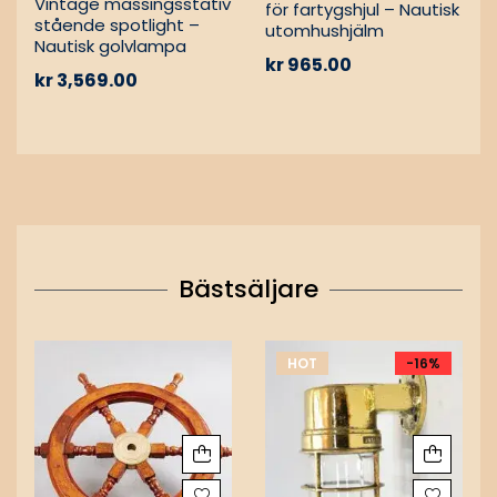
Vintage mässingsstativ
för fartygshjul – Nautisk
stående spotlight –
utomhushjälm
Nautisk golvlampa
kr
965.00
kr
3,569.00
Bästsäljare
HOT
-16%