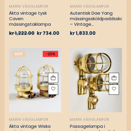
MARIN VÄGGLAMPOR
MARIN VÄGGLAMPOR
Äkta vintage tysk
Autentisk Dae Yang
Caven
mässingssköldpaddsskott
mässingstaklampa
– Vintage
lastfartygsbärgning
kr
1,222.00
kr
734.00
kr
1,833.00
HOT
-23%
MARIN VÄGGLAMPOR
MARIN VÄGGLAMPOR
Äkta vintage Wiska
Passagelampa i