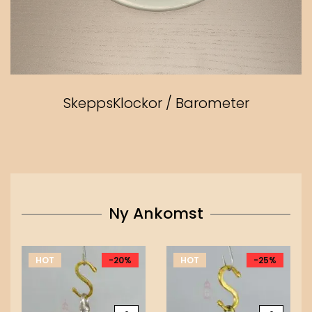
SkeppsKlockor / Barometer
Ny Ankomst
HOT
-20%
HOT
-25%