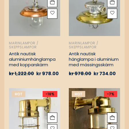
MARINLAMPOR /
MARINLAMPOR /
SKEPPSLAMPOR
SKEPPSLAMPOR
Antik nautisk
Antik nautisk
aluminiumhänglampa
hänglampa i aluminium
med kopparskärm
med mässingsskärm
kr
1,222.00
kr
978.00
kr
978.00
kr
734.00
HOT
-16%
HOT
-7%