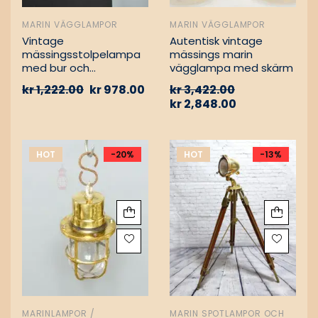
MARIN VÄGGLAMPOR
MARIN VÄGGLAMPOR
Vintage
Autentisk vintage
mässingsstolpelampa
mässings marin
med bur och
vägglampa med skärm
aluminiumfäste –
kr
1,222.00
kr
978.00
kr
3,422.00
Nautisk
kr
2,848.00
passagevägslampa
HOT
-20%
HOT
-13%
MARINLAMPOR /
MARIN SPOTLAMPOR OCH