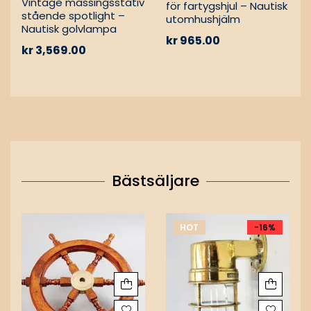
Vintage mässingsstativ
för fartygshjul – Nautisk
stående spotlight –
utomhushjälm
Nautisk golvlampa
kr
965.00
kr
3,569.00
Bästsäljare
HOT
-16%