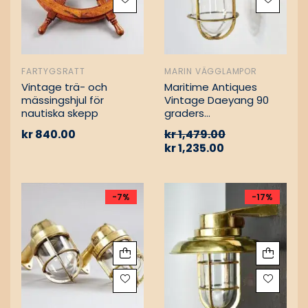
FARTYGSRATT
MARIN VÄGGLAMPOR
Vintage trä- och
Maritime Antiques
mässingshjul för
Vintage Daeyang 90
nautiska skepp
graders
mässingslampa
kr
840.00
kr
1,479.00
kr
1,235.00
-7%
-17%