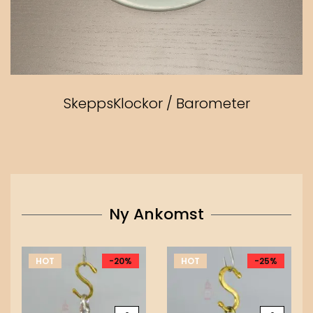
SkeppsKlockor / Barometer
Ny Ankomst
HOT
-20%
HOT
-25%