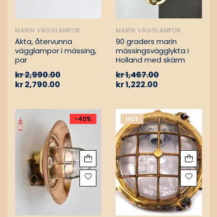
MARIN VÄGGLAMPOR
MARIN VÄGGLAMPOR
Äkta, återvunna
90 graders marin
vägglampor i mässing,
mässingsvägglykta i
par
Holland med skärm
kr
2,990.00
kr
1,467.00
kr
2,790.00
kr
1,222.00
-40%
HOT