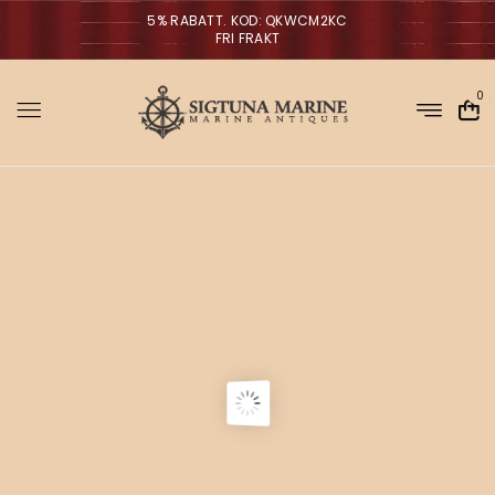
5% RABATT. KOD: QKWCM2KC
FRI FRAKT
0
Sigtuna Marin
M
i
r
m
NYHETER
a
n
a
g
V
ä
g
l
p
a
r
o