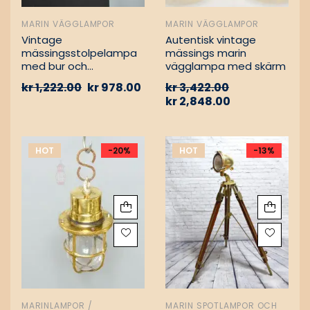
MARIN VÄGGLAMPOR
MARIN VÄGGLAMPOR
Vintage
Autentisk vintage
mässingsstolpelampa
mässings marin
med bur och
vägglampa med skärm
aluminiumfäste –
kr
1,222.00
kr
978.00
kr
3,422.00
Nautisk
kr
2,848.00
passagevägslampa
HOT
-20%
HOT
-13%
MARINLAMPOR /
MARIN SPOTLAMPOR OCH