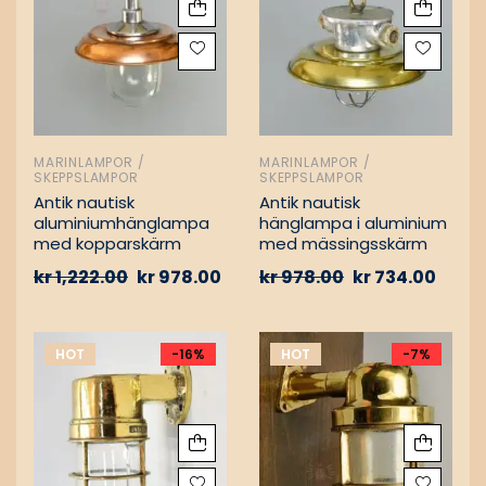
MARINLAMPOR /
MARINLAMPOR /
SKEPPSLAMPOR
SKEPPSLAMPOR
Antik nautisk
Antik nautisk
aluminiumhänglampa
hänglampa i aluminium
med kopparskärm
med mässingsskärm
kr
1,222.00
kr
978.00
kr
978.00
kr
734.00
HOT
-16%
HOT
-7%