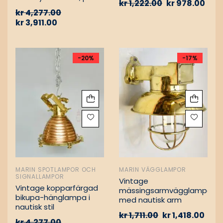
kr
1,222.00
kr
978.00
Vintage nautiska
kr
4,277.00
oljelampor
kr
3,911.00
-20%
-17%
MARIN SPOTLAMPOR OCH
MARIN VÄGGLAMPOR
SIGNALLAMPOR
Vintage
Vintage kopparfärgad
mässingsarmvägglampa
bikupa-hänglampa i
med nautisk arm
nautisk stil
kr
1,711.00
kr
1,418.00
kr
4,277.00