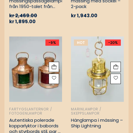
mässingspassagelampa
mässing med sockel –
från 1950-talet från
2-pack
tyskt lastfartyg
kr
2,469.00
kr
1,943.00
kr
1,895.00
-9%
HOT
-20%
FARTYGSLANTERNOR /
MARINLAMPOR /
FOTOGENLAMPOR
SKEPPSLAMPOR
Autentiska polerade
Hänglampa i mässing –
kopparlyktor i babords
Ship Lightning
och styrbords stil, par –