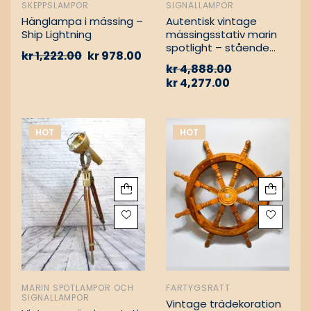
SKEPPSLAMPOR
SIGNALLAMPOR
Hänglampa i mässing –
Autentisk vintage
Ship Lightning
mässingsstativ marin
spotlight – stående
kr
1,222.00
kr
978.00
golvlampa
kr
4,888.00
kr
4,277.00
HOT
HOT
MARIN SPOTLAMPOR OCH
FARTYGSRATT
SIGNALLAMPOR
Vintage trädekoration