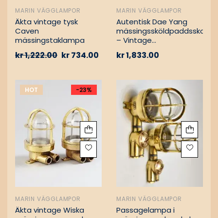
MARIN VÄGGLAMPOR
MARIN VÄGGLAMPOR
Äkta vintage tysk
Autentisk Dae Yang
Caven
mässingssköldpaddsskott
mässingstaklampa
– Vintage
lastfartygsbärgning
kr
1,222.00
kr
734.00
kr
1,833.00
HOT
-23%
MARIN VÄGGLAMPOR
MARIN VÄGGLAMPOR
Äkta vintage Wiska
Passagelampa i