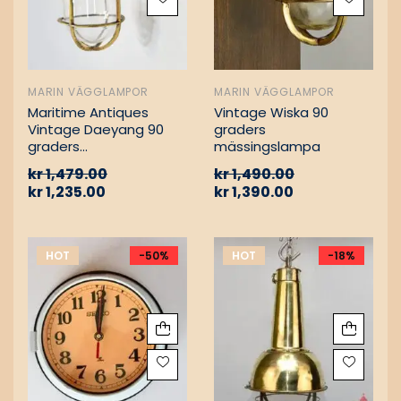
MARIN VÄGGLAMPOR
MARIN VÄGGLAMPOR
Maritime Antiques
Vintage Wiska 90
Vintage Daeyang 90
graders
graders
mässingslampa
mässingslampa
kr
1,479.00
kr
1,490.00
kr
1,235.00
kr
1,390.00
HOT
-50%
HOT
-18%