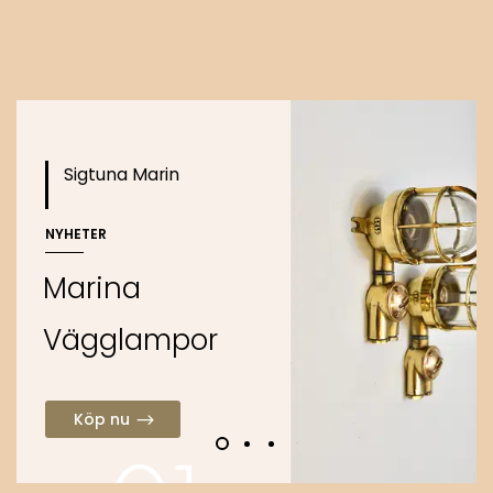
Köp nu
Sigtuna Marin
NYHETER
M
a
r
i
n
a
V
ä
g
g
l
a
m
p
o
r
Köp nu