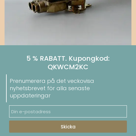
5 % RABATT. Kupongkod:
QKWCM2KC
Prenumerera på det veckovisa
nyhetsbrevet för alla senaste
uppdateringar
Skicka