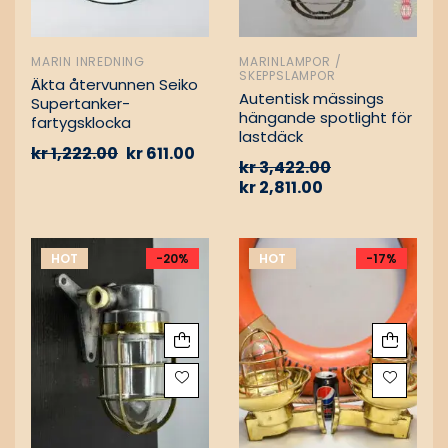
MARIN INREDNING
MARINLAMPOR /
SKEPPSLAMPOR
Äkta återvunnen Seiko
Autentisk mässings
Supertanker-
hängande spotlight för
fartygsklocka
lastdäck
kr
1,222.00
kr
611.00
kr
3,422.00
kr
2,811.00
HOT
-20%
HOT
-17%