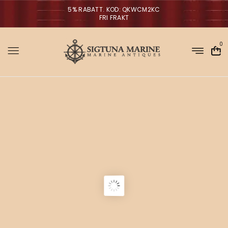
5% RABATT. KOD: QKWCM2KC
FRI FRAKT
0
Sigtuna Marin
M
r
i
NYHETER
m
a
n
a
V
ä
g
g
l
p
a
r