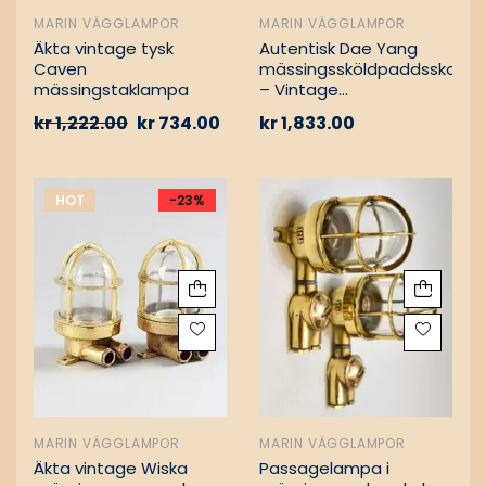
MARIN VÄGGLAMPOR
MARIN VÄGGLAMPOR
Äkta vintage tysk
Autentisk Dae Yang
Caven
mässingssköldpaddsskott
mässingstaklampa
– Vintage
lastfartygsbärgning
kr
1,222.00
kr
734.00
kr
1,833.00
HOT
-23%
MARIN VÄGGLAMPOR
MARIN VÄGGLAMPOR
Äkta vintage Wiska
Passagelampa i