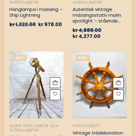
SKEPPSLAMPOR
SIGNALLAMPOR
Hänglampa i mässing –
Autentisk vintage
Ship Lightning
mässingsstativ marin
spotlight – stående
kr
1,222.00
kr
978.00
golvlampa
kr
4,888.00
kr
4,277.00
HOT
HOT
MARIN SPOTLAMPOR OCH
FARTYGSRATT
SIGNALLAMPOR
Vintage trädekoration