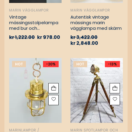
MARIN VÄGGLAMPOR
MARIN VÄGGLAMPOR
Vintage
Autentisk vintage
mässingsstolpelampa
mässings marin
med bur och
vägglampa med skärm
aluminiumfäste –
kr
1,222.00
kr
978.00
kr
3,422.00
Nautisk
kr
2,848.00
passagevägslampa
HOT
-20%
HOT
-13%
MARINLAMPOR /
MARIN SPOTLAMPOR OCH