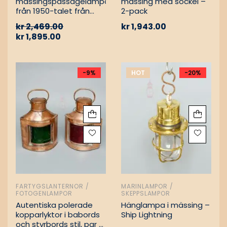
mässingspassagelampa
mässing med sockel –
från 1950-talet från
2-pack
tyskt lastfartyg
kr
2,469.00
kr
1,943.00
kr
1,895.00
-9%
HOT
-20%
FARTYGSLANTERNOR /
MARINLAMPOR /
FOTOGENLAMPOR
SKEPPSLAMPOR
Autentiska polerade
Hänglampa i mässing –
kopparlyktor i babords
Ship Lightning
och styrbords stil, par –