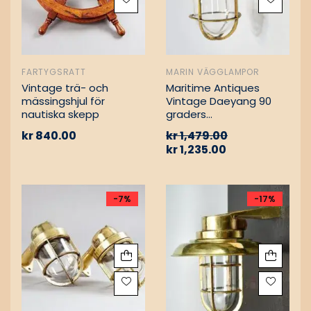
FARTYGSRATT
MARIN VÄGGLAMPOR
Vintage trä- och
Maritime Antiques
mässingshjul för
Vintage Daeyang 90
nautiska skepp
graders
mässingslampa
kr
840.00
kr
1,479.00
kr
1,235.00
-7%
-17%