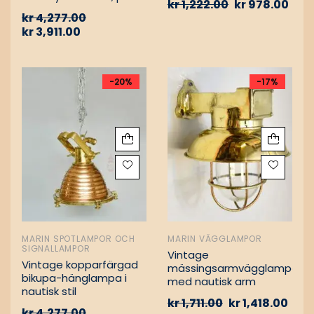
kr
1,222.00
kr
978.00
Vintage nautiska
kr
4,277.00
oljelampor
kr
3,911.00
-20%
-17%
MARIN SPOTLAMPOR OCH
MARIN VÄGGLAMPOR
SIGNALLAMPOR
Vintage
Vintage kopparfärgad
mässingsarmvägglampa
bikupa-hänglampa i
med nautisk arm
nautisk stil
kr
1,711.00
kr
1,418.00
kr
4,277.00