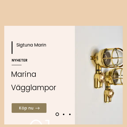
Köp nu
Sigtuna Marin
NYHETER
M
a
r
i
n
a
V
ä
g
g
l
a
m
p
o
r
Köp nu