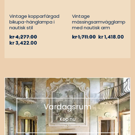
Vintage kopparfärgad
Vintage
bikupa-hänglampa i
mässingsarmvägglampa
nautisk stil
med nautisk arm
kr
4,277.00
kr
1,711.00
kr
1,418.00
kr
3,422.00
Vardagsrum
Köp nu