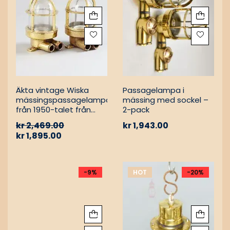
Äkta vintage Wiska
Passagelampa i
mässingspassagelampa
mässing med sockel –
från 1950-talet från
2-pack
tyskt lastfartyg
kr
2,469.00
kr
1,943.00
kr
1,895.00
-9%
HOT
-20%