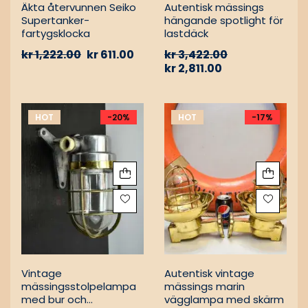
Äkta återvunnen Seiko
Autentisk mässings
Supertanker-
hängande spotlight för
fartygsklocka
lastdäck
kr
1,222.00
kr
611.00
kr
3,422.00
kr
2,811.00
HOT
-20%
HOT
-17%
Vintage
Autentisk vintage
mässingsstolpelampa
mässings marin
med bur och
vägglampa med skärm