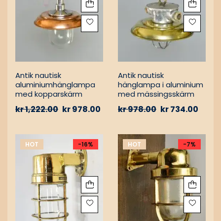
Antik nautisk
Antik nautisk
aluminiumhänglampa
hänglampa i aluminium
med kopparskärm
med mässingsskärm
kr
1,222.00
kr
978.00
kr
978.00
kr
734.00
HOT
-16%
HOT
-7%