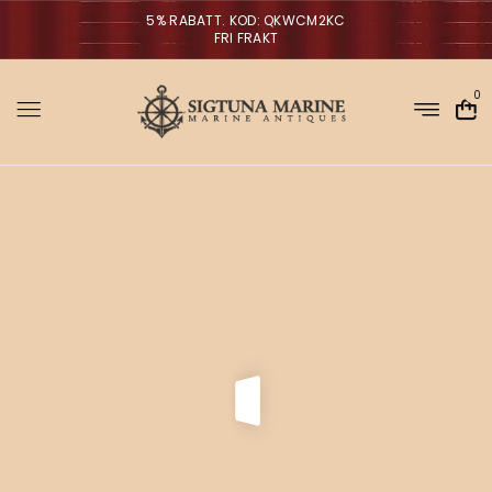
5% RABATT. KOD: QKWCM2KC
FRI FRAKT
0
Sigtuna Marin
M
i
NYHETER
r
m
a
n
a
g
V
ä
g
l
p
r
a
o