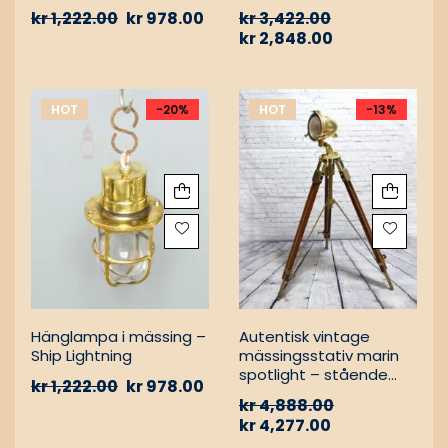
aluminiumfäste –
kr
1,222.00
kr
978.00
kr
3,422.00
Nautisk
kr
2,848.00
passagevägslampa
HOT
-20%
HOT
-13%
Hänglampa i mässing –
Autentisk vintage
Ship Lightning
mässingsstativ marin
spotlight – stående
kr
1,222.00
kr
978.00
golvlampa
kr
4,888.00
kr
4,277.00