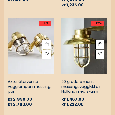
kr
1,235.00
-7%
-17%
Äkta, återvunna
90 graders marin
vägglampor i mässing,
mässingsvägglykta i
par
Holland med skärm
kr
2,990.00
kr
1,467.00
kr
2,790.00
kr
1,222.00