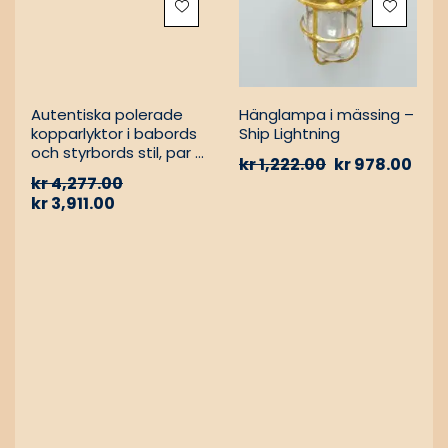
Autentiska polerade
Hänglampa i mässing –
kopparlyktor i babords
Ship Lightning
och styrbords stil, par –
kr
1,222.00
kr
978.00
Vintage nautiska
kr
4,277.00
oljelampor
kr
3,911.00
0%
-17%