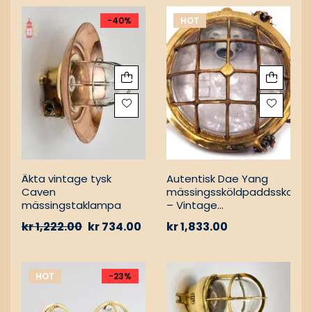
-40%
HOT
Äkta vintage tysk
Autentisk Dae Yang
Caven
mässingssköldpaddsskott
mässingstaklampa
– Vintage
lastfartygsbärgning
kr
1,222.00
kr
734.00
kr
1,833.00
HOT
-23%