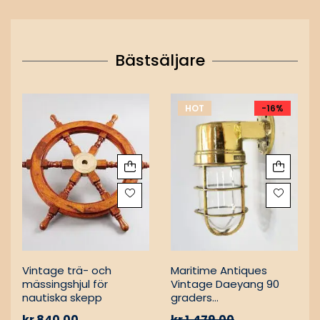
Bästsäljare
HOT
-16%
Vintage trä- och
Maritime Antiques
mässingshjul för
Vintage Daeyang 90
nautiska skepp
graders
mässingslampa
kr
840.00
kr
1,479.00