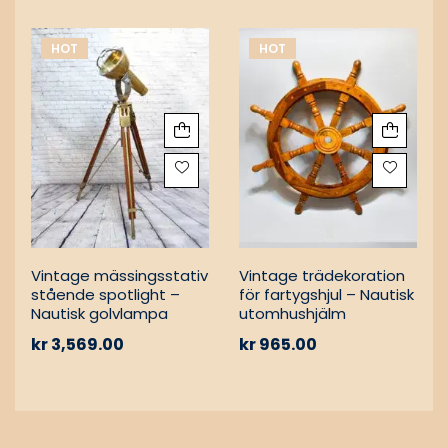
HOT
HOT
Vintage mässingsstativ
Vintage trädekoration
stående spotlight –
för fartygshjul – Nautisk
Nautisk golvlampa
utomhushjälm
kr
3,569.00
kr
965.00