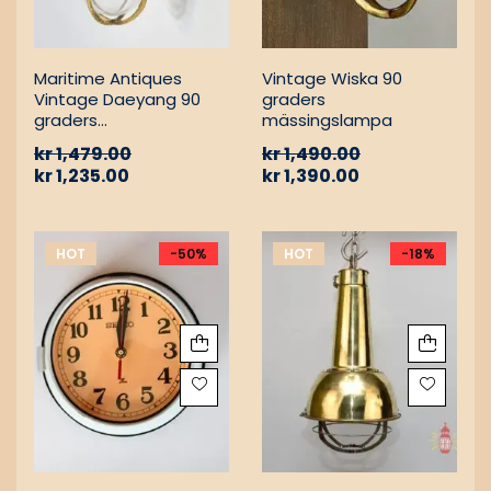
Maritime Antiques
Vintage Wiska 90
Vintage Daeyang 90
graders
graders
mässingslampa
mässingslampa
kr
1,479.00
kr
1,490.00
kr
1,235.00
kr
1,390.00
HOT
-50%
HOT
-18%