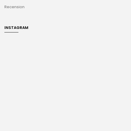
Recension
INSTAGRAM
Optimized by Seraphinite Accelerateller