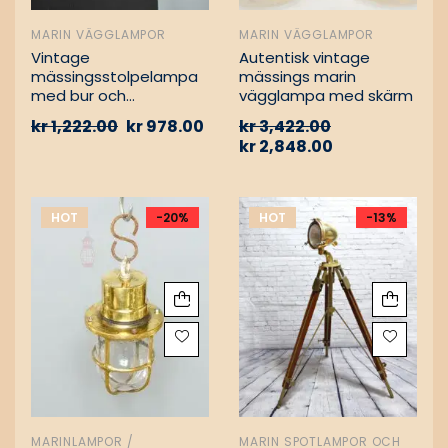
MARIN VÄGGLAMPOR
MARIN VÄGGLAMPOR
Vintage
Autentisk vintage
mässingsstolpelampa
mässings marin
med bur och
vägglampa med skärm
aluminiumfäste –
kr
1,222.00
kr
978.00
kr
3,422.00
Nautisk
kr
2,848.00
passagevägslampa
HOT
-20%
HOT
-13%
MARINLAMPOR /
MARIN SPOTLAMPOR OCH