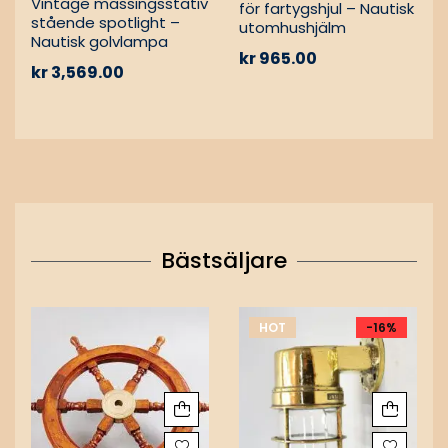
Vintage mässingsstativ
för fartygshjul – Nautisk
stående spotlight –
utomhushjälm
Nautisk golvlampa
kr
965.00
kr
3,569.00
Bästsäljare
HOT
-16%