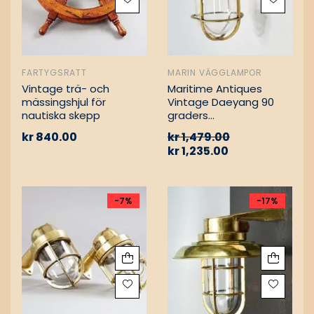
FARTYGSRATT
MARIN VÄGGLAMPOR
Vintage trä- och
Maritime Antiques
mässingshjul för
Vintage Daeyang 90
nautiska skepp
graders
mässingslampa
kr
840.00
kr
1,479.00
kr
1,235.00
-7%
-17%