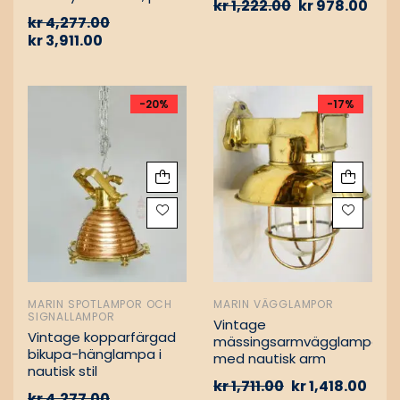
kr
1,222.00
kr
978.00
Vintage nautiska
kr
4,277.00
oljelampor
kr
3,911.00
-20%
-17%
MARIN SPOTLAMPOR OCH
MARIN VÄGGLAMPOR
SIGNALLAMPOR
Vintage
Vintage kopparfärgad
mässingsarmvägglampa
bikupa-hänglampa i
med nautisk arm
nautisk stil
kr
1,711.00
kr
1,418.00
kr
4,277.00