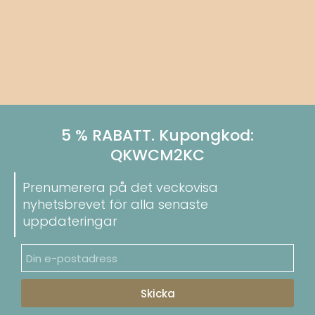
5 % RABATT. Kupongkod:
QKWCM2KC
Prenumerera på det veckovisa
nyhetsbrevet för alla senaste
uppdateringar
Skicka