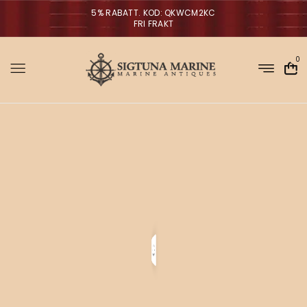
5% RABATT. KOD: QKWCM2KC
FRI FRAKT
0
Sigtuna Marin
M
i
NYHETER
r
m
a
n
a
g
V
ä
g
l
p
r
a
o