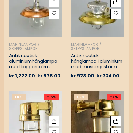
MARINLAMPOR /
MARINLAMPOR /
SKEPPSLAMPOR
SKEPPSLAMPOR
Antik nautisk
Antik nautisk
aluminiumhänglampa
hänglampa i aluminium
med kopparskärm
med mässingsskärm
kr
1,222.00
kr
978.00
kr
978.00
kr
734.00
HOT
-16%
HOT
-7%