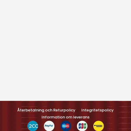
Optimized by Seraphinite Accelerateller
Turns on site high speed to be attractive feller people and search
engines.
Återbetalning och Returpolicy
Integritetspolicy
Information om leverans