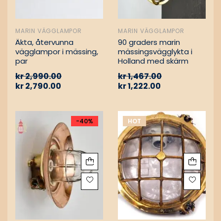
MARIN VÄGGLAMPOR
MARIN VÄGGLAMPOR
Äkta, återvunna
90 graders marin
vägglampor i mässing,
mässingsvägglykta i
par
Holland med skärm
kr
2,990.00
kr
1,467.00
kr
2,790.00
kr
1,222.00
-40%
HOT