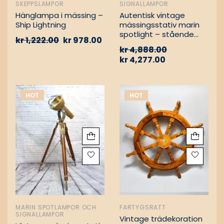
SKEPPSLAMPOR
SIGNALLAMPOR
Hänglampa i mässing –
Autentisk vintage
Ship Lightning
mässingsstativ marin
spotlight – stående
kr
1,222.00
kr
978.00
golvlampa
kr
4,888.00
kr
4,277.00
HOT
HOT
MARIN SPOTLAMPOR OCH
FARTYGSRATT
SIGNALLAMPOR
Vintage trädekoration