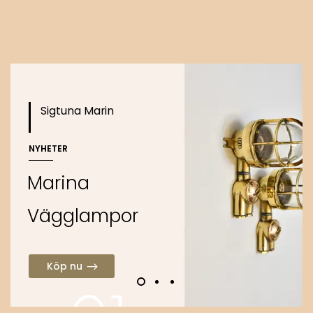
Köp nu
Sigtuna Marin
NYHETER
M
a
r
i
n
a
V
ä
g
g
l
a
m
p
o
r
Köp nu