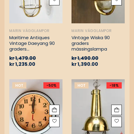
MARIN VÄGGLAMPOR
MARIN VÄGGLAMPOR
Maritime Antiques
Vintage Wiska 90
Vintage Daeyang 90
graders
graders
mässingslampa
mässingslampa
kr
1,479.00
kr
1,490.00
kr
1,235.00
kr
1,390.00
HOT
-50%
HOT
-18%