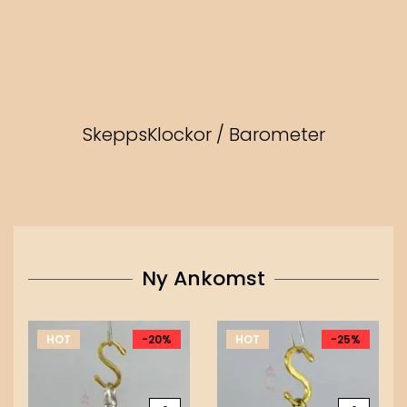
SkeppsKlockor / Barometer
Ny Ankomst
HOT
-20%
HOT
-25%