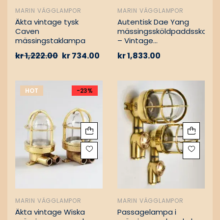
MARIN VÄGGLAMPOR
MARIN VÄGGLAMPOR
Äkta vintage tysk
Autentisk Dae Yang
Caven
mässingssköldpaddsskott
mässingstaklampa
– Vintage
lastfartygsbärgning
kr
1,222.00
kr
734.00
kr
1,833.00
HOT
-23%
MARIN VÄGGLAMPOR
MARIN VÄGGLAMPOR
Äkta vintage Wiska
Passagelampa i