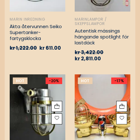
MARIN INREDNING
MARINLAMPOR /
SKEPPSLAMPOR
Äkta återvunnen Seiko
Autentisk mässings
Supertanker-
hängande spotlight för
fartygsklocka
lastdäck
kr
1,222.00
kr
611.00
kr
3,422.00
kr
2,811.00
HOT
-20%
HOT
-17%