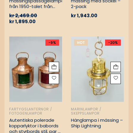
mässingspassagelampa
mässing med sockel –
från 1950-talet från
2-pack
tyskt lastfartyg
kr
2,469.00
kr
1,943.00
kr
1,895.00
-9%
HOT
-20%
FARTYGSLANTERNOR /
MARINLAMPOR /
FOTOGENLAMPOR
SKEPPSLAMPOR
Autentiska polerade
Hänglampa i mässing –
kopparlyktor i babords
Ship Lightning
och styrbords stil, par –