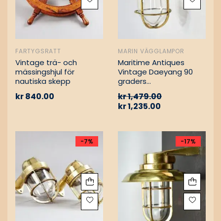
FARTYGSRATT
MARIN VÄGGLAMPOR
Vintage trä- och
Maritime Antiques
mässingshjul för
Vintage Daeyang 90
nautiska skepp
graders
mässingslampa
kr
840.00
kr
1,479.00
kr
1,235.00
-7%
-17%