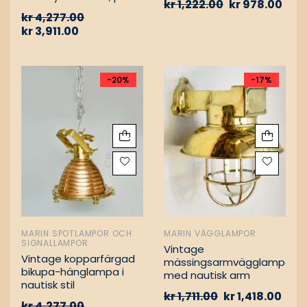
kr
1,222.00
kr
978.00
Vintage nautiska
kr
4,277.00
oljelampor
kr
3,911.00
-20%
-17%
MARIN SPOTLAMPOR OCH
MARIN VÄGGLAMPOR
SIGNALLAMPOR
Vintage
Vintage kopparfärgad
mässingsarmvägglampa
bikupa-hänglampa i
med nautisk arm
nautisk stil
kr
1,711.00
kr
1,418.00
kr
4,277.00