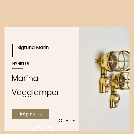
o
Köp nu
Sigtuna Marin
NYHETER
M
a
r
i
n
a
V
ä
g
g
l
a
m
p
o
r
Köp nu