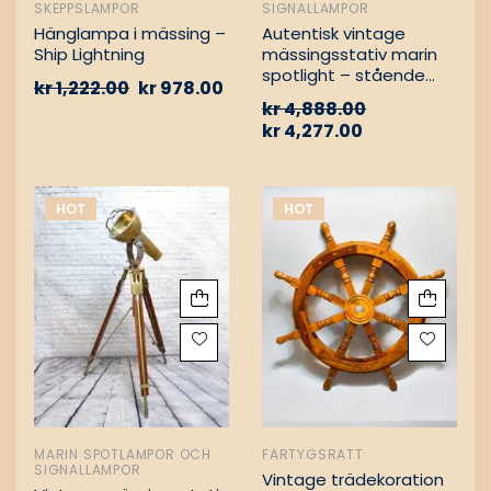
SKEPPSLAMPOR
SIGNALLAMPOR
Hänglampa i mässing –
Autentisk vintage
Ship Lightning
mässingsstativ marin
spotlight – stående
kr
1,222.00
kr
978.00
golvlampa
kr
4,888.00
kr
4,277.00
HOT
HOT
MARIN SPOTLAMPOR OCH
FARTYGSRATT
SIGNALLAMPOR
Vintage trädekoration