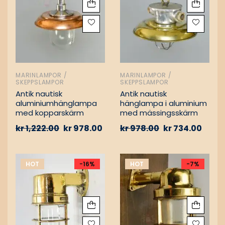
MARINLAMPOR /
MARINLAMPOR /
SKEPPSLAMPOR
SKEPPSLAMPOR
Antik nautisk
Antik nautisk
aluminiumhänglampa
hänglampa i aluminium
med kopparskärm
med mässingsskärm
kr
1,222.00
kr
978.00
kr
978.00
kr
734.00
HOT
-16%
HOT
-7%