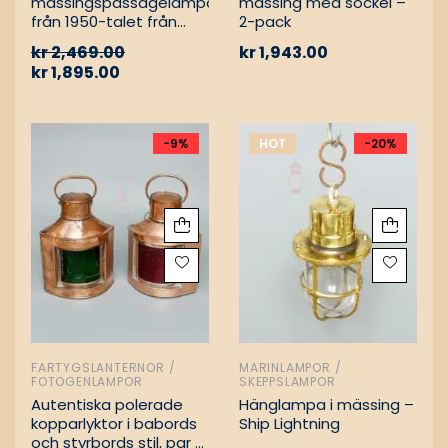
mässingspassagelampa
mässing med sockel –
från 1950-talet från
2-pack
tyskt lastfartyg
kr
2,469.00
kr
1,943.00
kr
1,895.00
-9%
HOT
-20%
FARTYGSLANTERNOR /
MARINLAMPOR /
FOTOGENLAMPOR
SKEPPSLAMPOR
Autentiska polerade
Hänglampa i mässing –
kopparlyktor i babords
Ship Lightning
och styrbords stil, par –