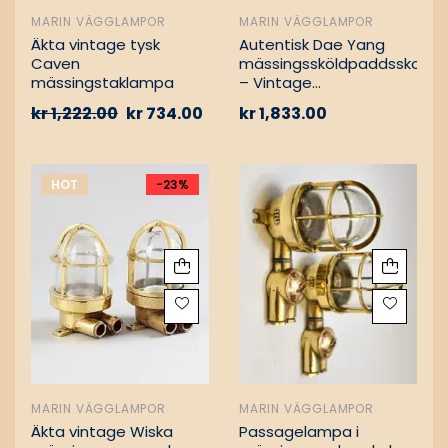
MARIN VÄGGLAMPOR
MARIN VÄGGLAMPOR
Äkta vintage tysk
Autentisk Dae Yang
Caven
mässingssköldpaddsskott
mässingstaklampa
– Vintage
lastfartygsbärgning
kr
1,222.00
kr
734.00
kr
1,833.00
HOT
-23%
MARIN VÄGGLAMPOR
MARIN VÄGGLAMPOR
Äkta vintage Wiska
Passagelampa i