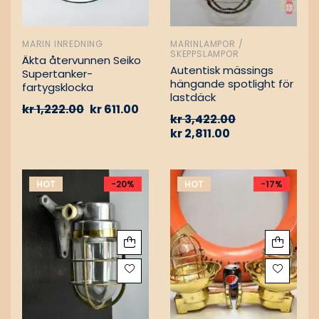
MARIN INREDNING
MARINLAMPOR /
SKEPPSLAMPOR
Äkta återvunnen Seiko
Autentisk mässings
Supertanker-
hängande spotlight för
fartygsklocka
lastdäck
kr
1,222.00
kr
611.00
kr
3,422.00
kr
2,811.00
HOT
-20%
HOT
-17%