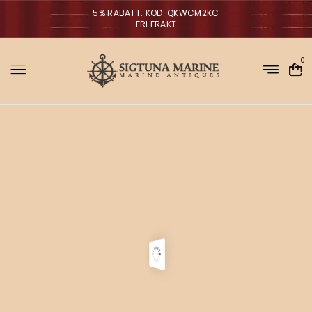
5% RABATT. KOD: QKWCM2KC
FRI FRAKT
0
Sigtuna Marin
M
i
r
m
NYHETER
a
n
a
V
ä
g
g
l
p
a
r