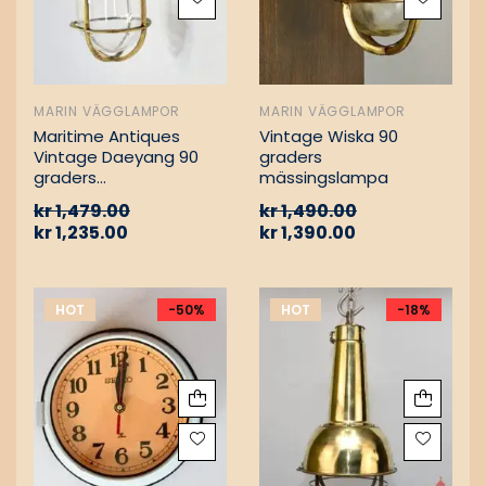
MARIN VÄGGLAMPOR
MARIN VÄGGLAMPOR
Maritime Antiques
Vintage Wiska 90
Vintage Daeyang 90
graders
graders
mässingslampa
mässingslampa
kr
1,479.00
kr
1,490.00
kr
1,235.00
kr
1,390.00
HOT
-50%
HOT
-18%