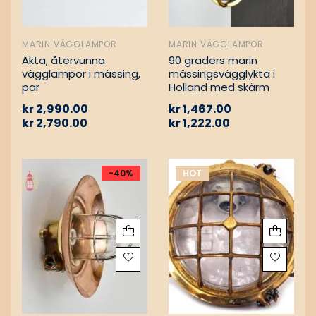
MARIN VÄGGLAMPOR
MARIN VÄGGLAMPOR
Äkta, återvunna
90 graders marin
vägglampor i mässing,
mässingsvägglykta i
par
Holland med skärm
kr
2,990.00
kr
1,467.00
kr
2,790.00
kr
1,222.00
-40%
HOT