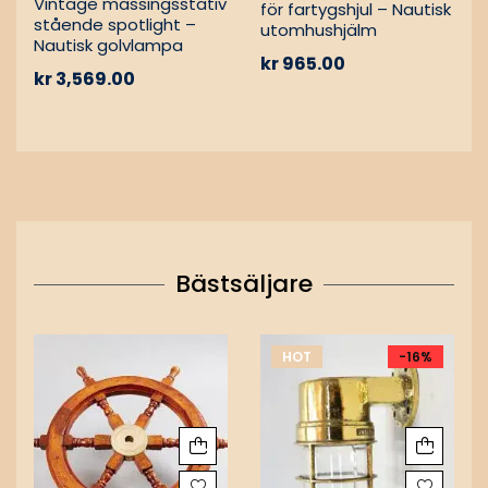
Vintage mässingsstativ
för fartygshjul – Nautisk
stående spotlight –
utomhushjälm
Nautisk golvlampa
kr
965.00
kr
3,569.00
Bästsäljare
HOT
-16%