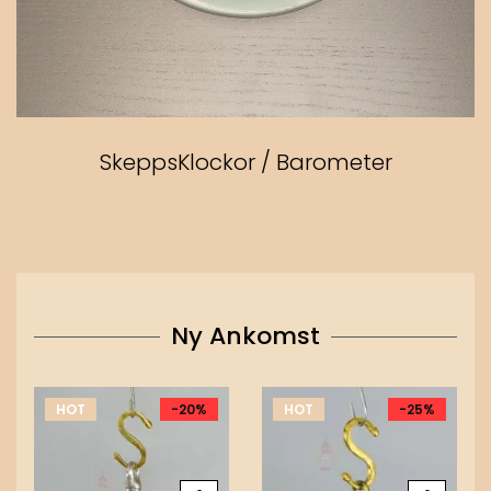
SkeppsKlockor / Barometer
Ny Ankomst
HOT
-20%
HOT
-25%