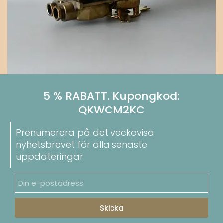
5 % RABATT. Kupongkod:
QKWCM2KC
Prenumerera på det veckovisa
nyhetsbrevet för alla senaste
uppdateringar
Skicka