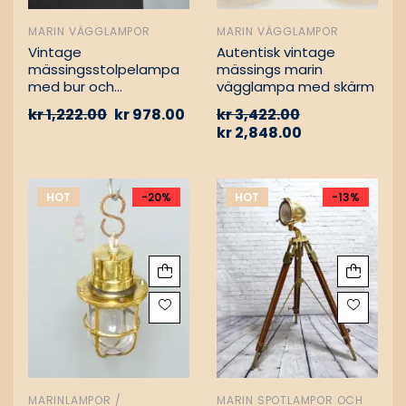
MARIN VÄGGLAMPOR
MARIN VÄGGLAMPOR
Vintage
Autentisk vintage
mässingsstolpelampa
mässings marin
med bur och
vägglampa med skärm
aluminiumfäste –
kr
1,222.00
kr
978.00
kr
3,422.00
Nautisk
kr
2,848.00
passagevägslampa
HOT
-20%
HOT
-13%
MARINLAMPOR /
MARIN SPOTLAMPOR OCH