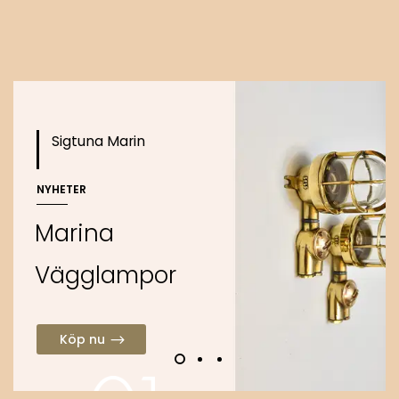
o
Köp nu
Sigtuna Marin
NYHETER
M
a
r
i
n
a
V
ä
g
g
l
a
m
p
o
r
Köp nu