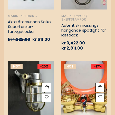
MARIN INREDNING
MARINLAMPOR /
SKEPPSLAMPOR
Äkta återvunnen Seiko
Autentisk mässings
Supertanker-
hängande spotlight för
fartygsklocka
lastdäck
kr
1,222.00
kr
611.00
kr
3,422.00
kr
2,811.00
HOT
-20%
HOT
-17%