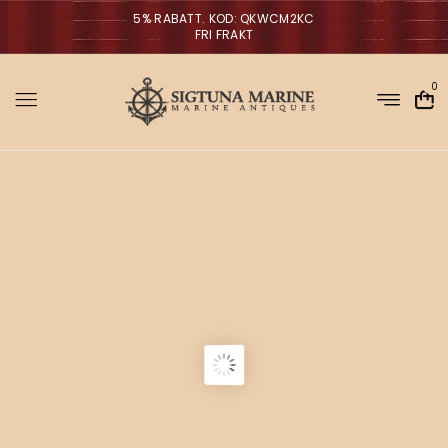
5% RABATT. KOD: QKWCM2KC
FRI FRAKT
0
Sigtuna Marin
M
i
r
m
NYHETER
a
n
a
V
ä
g
g
l
p
a
r