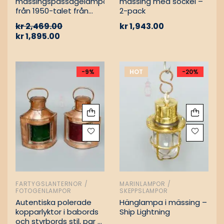
mässingspassagelampa
mässing med sockel –
från 1950-talet från
2-pack
tyskt lastfartyg
kr
2,469.00
kr
1,943.00
kr
1,895.00
-9%
HOT
-20%
FARTYGSLANTERNOR /
MARINLAMPOR /
FOTOGENLAMPOR
SKEPPSLAMPOR
Autentiska polerade
Hänglampa i mässing –
kopparlyktor i babords
Ship Lightning
och styrbords stil, par –