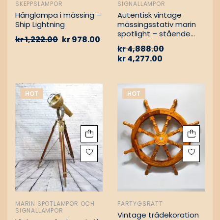
SKEPPSLAMPOR
SIGNALLAMPOR
Hänglampa i mässing –
Autentisk vintage
Ship Lightning
mässingsstativ marin
spotlight – stående
kr
1,222.00
kr
978.00
golvlampa
kr
4,888.00
kr
4,277.00
HOT
HOT
MARIN SPOTLAMPOR OCH
FARTYGSRATT
SIGNALLAMPOR
Vintage trädekoration