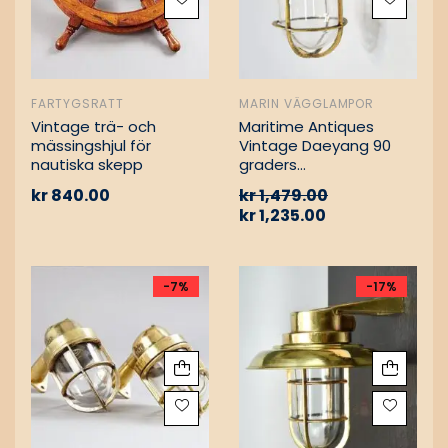
FARTYGSRATT
MARIN VÄGGLAMPOR
Vintage trä- och
Maritime Antiques
mässingshjul för
Vintage Daeyang 90
nautiska skepp
graders
mässingslampa
kr
840.00
kr
1,479.00
kr
1,235.00
-7%
-17%