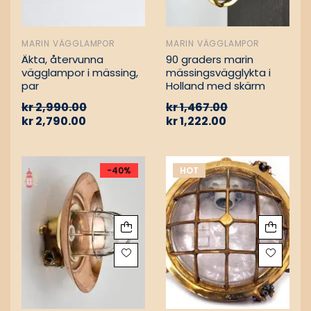
MARIN VÄGGLAMPOR
MARIN VÄGGLAMPOR
Äkta, återvunna
90 graders marin
vägglampor i mässing,
mässingsvägglykta i
par
Holland med skärm
kr
2,990.00
kr
1,467.00
kr
2,790.00
kr
1,222.00
-40%
HOT