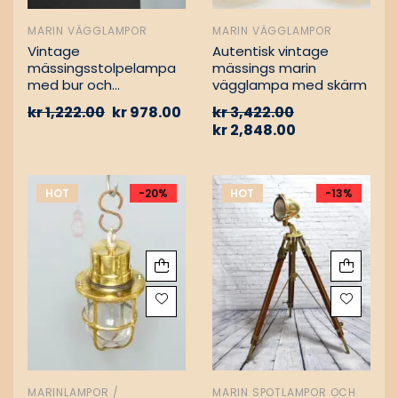
MARIN VÄGGLAMPOR
MARIN VÄGGLAMPOR
Vintage
Autentisk vintage
mässingsstolpelampa
mässings marin
med bur och
vägglampa med skärm
aluminiumfäste –
kr
1,222.00
kr
978.00
kr
3,422.00
Nautisk
kr
2,848.00
passagevägslampa
HOT
-20%
HOT
-13%
MARINLAMPOR /
MARIN SPOTLAMPOR OCH