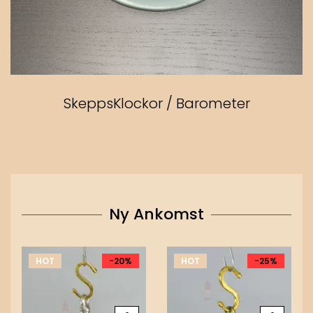
SkeppsKlockor / Barometer
Ny Ankomst
HOT
-20%
HOT
-25%