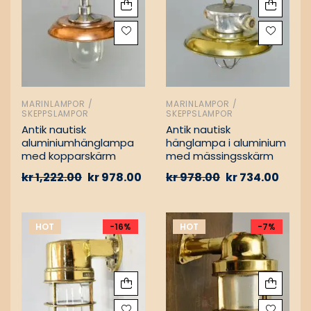
MARINLAMPOR /
MARINLAMPOR /
SKEPPSLAMPOR
SKEPPSLAMPOR
Antik nautisk
Antik nautisk
aluminiumhänglampa
hänglampa i aluminium
med kopparskärm
med mässingsskärm
kr
1,222.00
kr
978.00
kr
978.00
kr
734.00
HOT
-16%
HOT
-7%