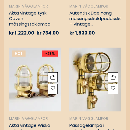
MARIN VÄGGLAMPOR
MARIN VÄGGLAMPOR
Äkta vintage tysk
Autentisk Dae Yang
Caven
mässingssköldpaddsskott
mässingstaklampa
– Vintage
lastfartygsbärgning
kr
1,222.00
kr
734.00
kr
1,833.00
HOT
-23%
MARIN VÄGGLAMPOR
MARIN VÄGGLAMPOR
Äkta vintage Wiska
Passagelampa i