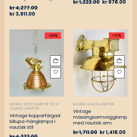
kr
1,222.00
kr
978.00
Vintage nautiska
kr
4,277.00
oljelampor
kr
3,911.00
-20%
-17%
MARIN SPOTLAMPOR OCH
MARIN VÄGGLAMPOR
SIGNALLAMPOR
Vintage
Vintage kopparfärgad
mässingsarmvägglampa
bikupa-hänglampa i
med nautisk arm
nautisk stil
kr
1,711.00
kr
1,418.00
kr
4,277.00