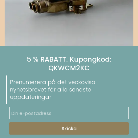
5 % RABATT. Kupongkod:
QKWCM2KC
Prenumerera på det veckovisa
nyhetsbrevet för alla senaste
uppdateringar
Skicka