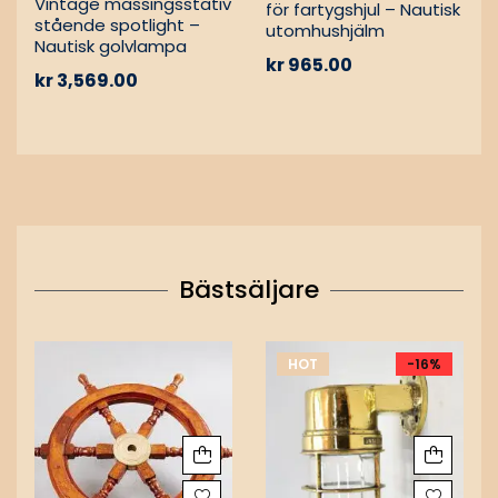
Vintage mässingsstativ
för fartygshjul – Nautisk
stående spotlight –
utomhushjälm
Nautisk golvlampa
kr
965.00
kr
3,569.00
Bästsäljare
HOT
-16%