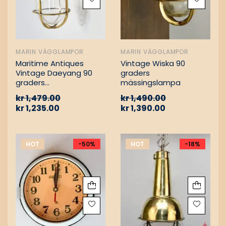
MARIN VÄGGLAMPOR
MARIN VÄGGLAMPOR
Maritime Antiques
Vintage Wiska 90
Vintage Daeyang 90
graders
graders
mässingslampa
mässingslampa
kr
1,479.00
kr
1,490.00
kr
1,235.00
kr
1,390.00
HOT
-50%
HOT
-18%