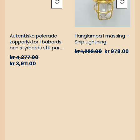
Autentiska polerade
Hänglampa i mässing –
kopparlyktor i babords
Ship Lightning
och styrbords stil, par –
kr
1,222.00
kr
978.00
Vintage nautiska
kr
4,277.00
oljelampor
kr
3,911.00
0%
-17%