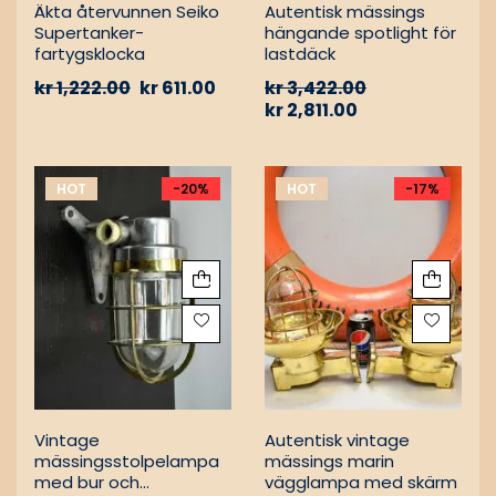
Äkta återvunnen Seiko
Autentisk mässings
Supertanker-
hängande spotlight för
fartygsklocka
lastdäck
kr
1,222.00
kr
611.00
kr
3,422.00
kr
2,811.00
HOT
-20%
HOT
-17%
Vintage
Autentisk vintage
mässingsstolpelampa
mässings marin
med bur och
vägglampa med skärm