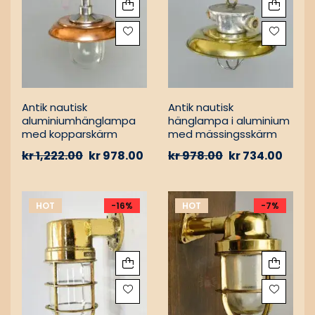
Antik nautisk
Antik nautisk
aluminiumhänglampa
hänglampa i aluminium
med kopparskärm
med mässingsskärm
kr
1,222.00
kr
978.00
kr
978.00
kr
734.00
HOT
-16%
HOT
-7%