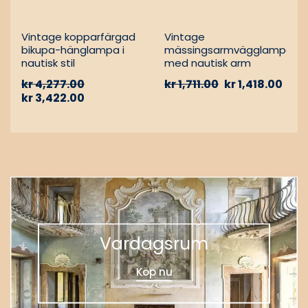
Vintage kopparfärgad
Vintage
bikupa-hänglampa i
mässingsarmvägglampa
nautisk stil
med nautisk arm
kr
4,277.00
kr
1,711.00
kr
1,418.00
kr
3,422.00
Vardagsrum
Köp nu