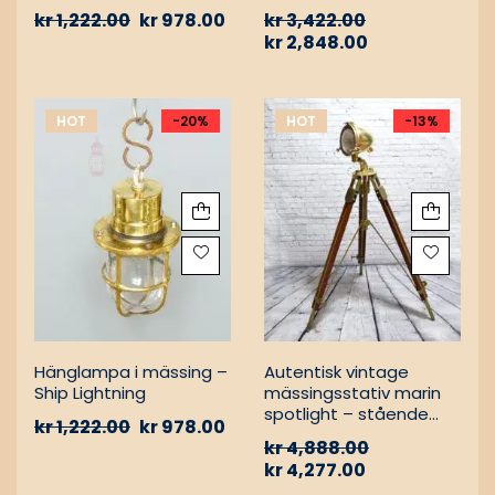
aluminiumfäste –
kr
1,222.00
kr
978.00
kr
3,422.00
Nautisk
kr
2,848.00
passagevägslampa
HOT
-20%
HOT
-13%
Hänglampa i mässing –
Autentisk vintage
Ship Lightning
mässingsstativ marin
spotlight – stående
kr
1,222.00
kr
978.00
golvlampa
kr
4,888.00
kr
4,277.00