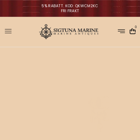
5% RABATT. KOD: QKWCM2KC
FRI FRAKT
0
Sigtuna Marin
M
i
NYHETER
r
m
a
n
a
g
V
ä
g
l
p
r
a
o