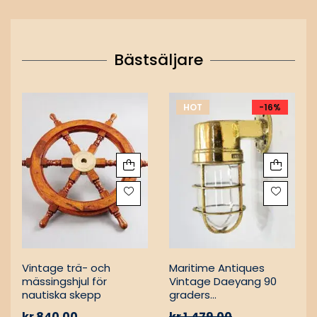
Bästsäljare
HOT
-16%
Vintage trä- och
Maritime Antiques
mässingshjul för
Vintage Daeyang 90
nautiska skepp
graders
mässingslampa
kr
840.00
kr
1,479.00