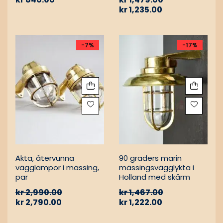
kr
1,235.00
-7%
-17%
Äkta, återvunna
90 graders marin
vägglampor i mässing,
mässingsvägglykta i
par
Holland med skärm
kr
2,990.00
kr
1,467.00
kr
2,790.00
kr
1,222.00