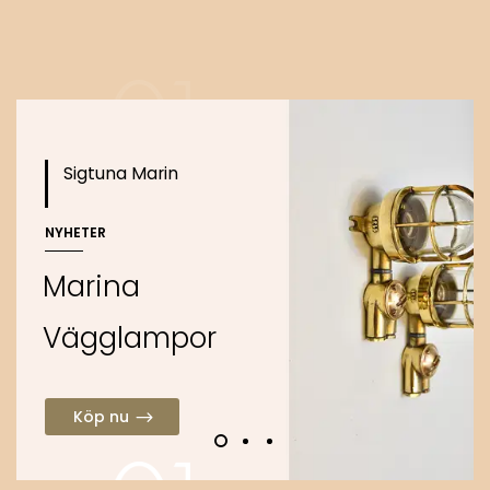
Köp nu
Sigtuna Marin
NYHETER
M
a
r
i
n
a
V
ä
g
g
l
a
m
p
o
r
Köp nu