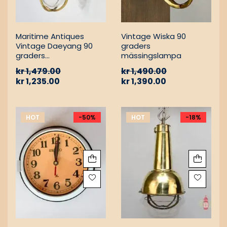
Maritime Antiques
Vintage Wiska 90
Vintage Daeyang 90
graders
graders
mässingslampa
mässingslampa
kr
1,479.00
kr
1,490.00
kr
1,235.00
kr
1,390.00
HOT
-50%
HOT
-18%