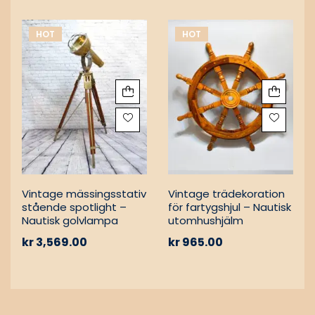
HOT
HOT
Vintage mässingsstativ
Vintage trädekoration
stående spotlight –
för fartygshjul – Nautisk
Nautisk golvlampa
utomhushjälm
kr
3,569.00
kr
965.00