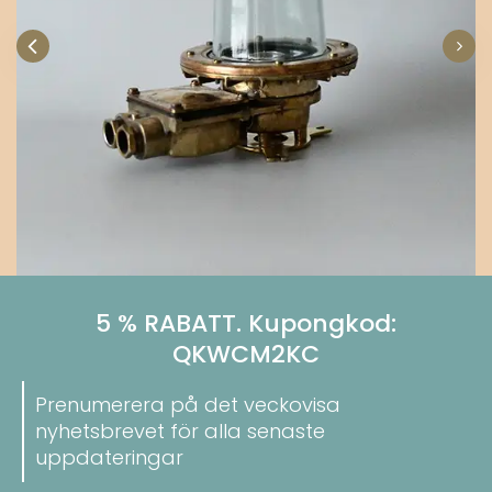
5 % RABATT. Kupongkod:
QKWCM2KC
Prenumerera på det veckovisa
nyhetsbrevet för alla senaste
uppdateringar