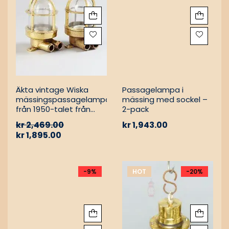
Äkta vintage Wiska
Passagelampa i
mässingspassagelampa
mässing med sockel –
från 1950-talet från
2-pack
tyskt lastfartyg
kr
2,469.00
kr
1,943.00
kr
1,895.00
-9%
HOT
-20%