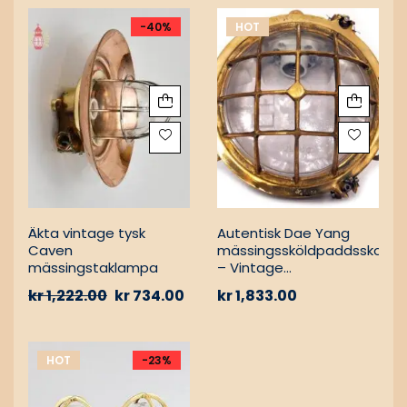
-40%
HOT
Äkta vintage tysk
Autentisk Dae Yang
Caven
mässingssköldpaddsskott
mässingstaklampa
– Vintage
lastfartygsbärgning
kr
1,222.00
kr
734.00
kr
1,833.00
HOT
-23%