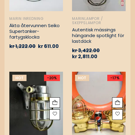
MARIN INREDNING
MARINLAMPOR /
SKEPPSLAMPOR
Äkta återvunnen Seiko
Autentisk mässings
Supertanker-
hängande spotlight för
fartygsklocka
lastdäck
kr
1,222.00
kr
611.00
kr
3,422.00
kr
2,811.00
HOT
-20%
HOT
-17%