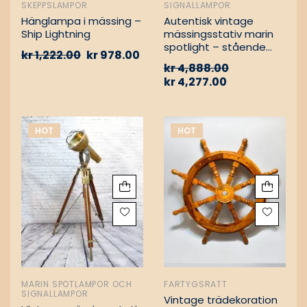
SKEPPSLAMPOR
SIGNALLAMPOR
Hänglampa i mässing –
Autentisk vintage
Ship Lightning
mässingsstativ marin
spotlight – stående
kr
1,222.00
kr
978.00
golvlampa
kr
4,888.00
kr
4,277.00
HOT
HOT
MARIN SPOTLAMPOR OCH
FARTYGSRATT
SIGNALLAMPOR
Vintage trädekoration