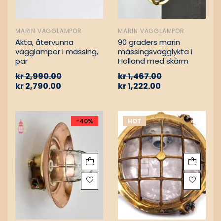
MARIN VÄGGLAMPOR
MARIN VÄGGLAMPOR
Äkta, återvunna
90 graders marin
vägglampor i mässing,
mässingsvägglykta i
par
Holland med skärm
kr
2,990.00
kr
1,467.00
kr
2,790.00
kr
1,222.00
-40%
HOT