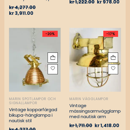
kr
1,222.00
kr
978.00
Vintage nautiska
kr
4,277.00
oljelampor
kr
3,911.00
-20%
-17%
MARIN SPOTLAMPOR OCH
MARIN VÄGGLAMPOR
SIGNALLAMPOR
Vintage
Vintage kopparfärgad
mässingsarmvägglampa
bikupa-hänglampa i
med nautisk arm
nautisk stil
kr
1,711.00
kr
1,418.00
kr
4,277.00