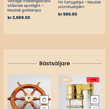
Vintage mässingsstativ
för fartygshjul – Nautisk
stående spotlight –
utomhushjälm
Nautisk golvlampa
kr
965.00
kr
3,569.00
Bästsäljare
HOT
-16%