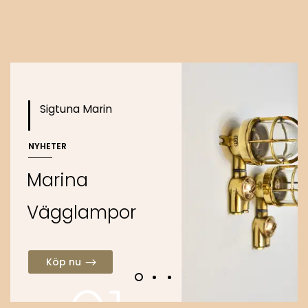
Köp nu
Sigtuna Marin
NYHETER
M
a
r
i
n
a
V
ä
g
g
l
a
m
p
o
r
Köp nu