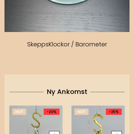
SkeppsKlockor / Barometer
Ny Ankomst
HOT
-20%
HOT
-25%