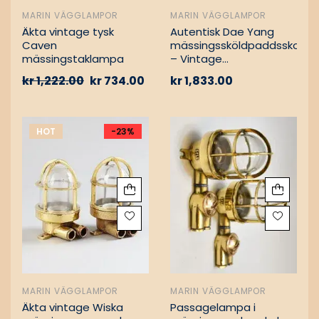
MARIN VÄGGLAMPOR
MARIN VÄGGLAMPOR
Äkta vintage tysk
Autentisk Dae Yang
Caven
mässingssköldpaddsskott
mässingstaklampa
– Vintage
lastfartygsbärgning
kr
1,222.00
kr
734.00
kr
1,833.00
HOT
-23%
MARIN VÄGGLAMPOR
MARIN VÄGGLAMPOR
Äkta vintage Wiska
Passagelampa i