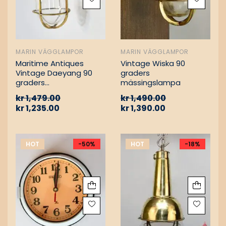
MARIN VÄGGLAMPOR
MARIN VÄGGLAMPOR
Maritime Antiques
Vintage Wiska 90
Vintage Daeyang 90
graders
graders
mässingslampa
mässingslampa
kr
1,479.00
kr
1,490.00
kr
1,235.00
kr
1,390.00
HOT
-50%
HOT
-18%