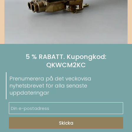
5 % RABATT. Kupongkod:
QKWCM2KC
Prenumerera på det veckovisa
nyhetsbrevet för alla senaste
uppdateringar
Skicka