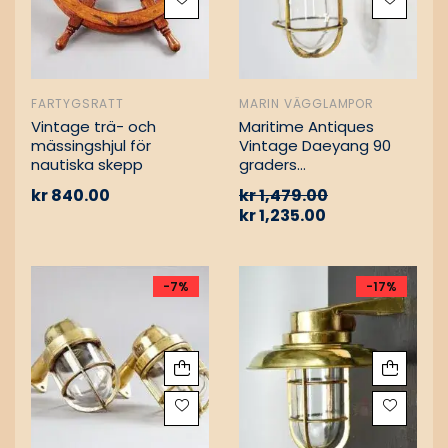
FARTYGSRATT
MARIN VÄGGLAMPOR
Vintage trä- och
Maritime Antiques
mässingshjul för
Vintage Daeyang 90
nautiska skepp
graders
mässingslampa
kr
840.00
kr
1,479.00
kr
1,235.00
-7%
-17%