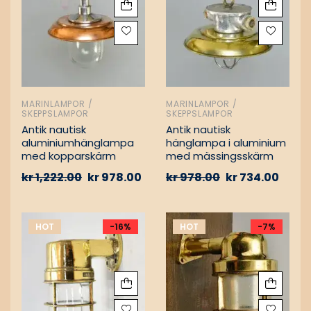
MARINLAMPOR /
MARINLAMPOR /
SKEPPSLAMPOR
SKEPPSLAMPOR
Antik nautisk
Antik nautisk
aluminiumhänglampa
hänglampa i aluminium
med kopparskärm
med mässingsskärm
kr
1,222.00
kr
978.00
kr
978.00
kr
734.00
HOT
-16%
HOT
-7%