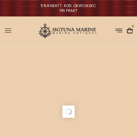
5% RABATT. KOD: QKWCM2KC
FRI FRAKT
0
Sigtuna Marin
M
i
r
m
NYHETER
a
n
a
g
V
ä
g
l
p
r
a
o