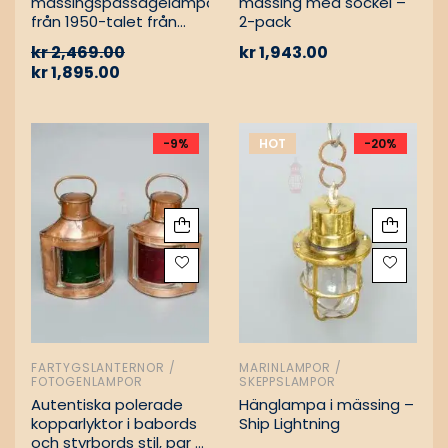
mässingspassagelampa
mässing med sockel –
från 1950-talet från
2-pack
tyskt lastfartyg
kr
2,469.00
kr
1,943.00
kr
1,895.00
-9%
HOT
-20%
FARTYGSLANTERNOR /
MARINLAMPOR /
FOTOGENLAMPOR
SKEPPSLAMPOR
Autentiska polerade
Hänglampa i mässing –
kopparlyktor i babords
Ship Lightning
och styrbords stil, par –