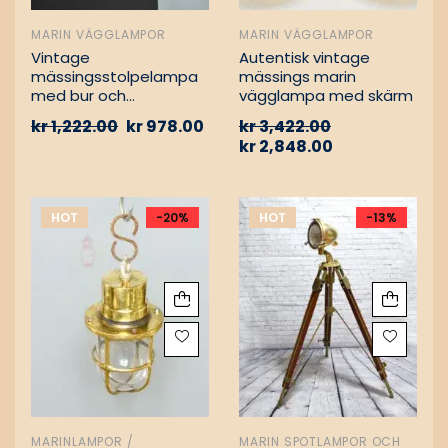
MARIN VÄGGLAMPOR
MARIN VÄGGLAMPOR
Vintage
Autentisk vintage
mässingsstolpelampa
mässings marin
med bur och
vägglampa med skärm
aluminiumfäste –
kr
1,222.00
kr
978.00
kr
3,422.00
Nautisk
kr
2,848.00
passagevägslampa
HOT
-20%
HOT
-13%
MARINLAMPOR /
MARIN SPOTLAMPOR OCH