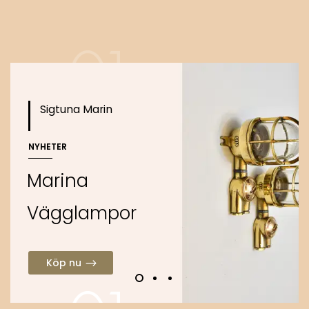
Köp nu
o
Sigtuna Marin
NYHETER
M
a
r
i
n
a
V
ä
g
g
l
a
m
p
o
r
Köp nu