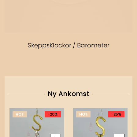
SkeppsKlockor / Barometer
Ny Ankomst
HOT
-20%
HOT
-25%