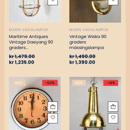
MARIN VÄGGLAMPOR
MARIN VÄGGLAMPOR
Maritime Antiques
Vintage Wiska 90
Vintage Daeyang 90
graders
graders
mässingslampa
mässingslampa
kr
1,479.00
kr
1,490.00
kr
1,235.00
kr
1,390.00
HOT
-50%
HOT
-18%