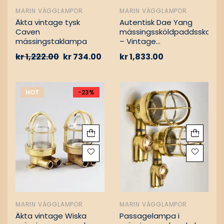
MARIN VÄGGLAMPOR
MARIN VÄGGLAMPOR
Äkta vintage tysk
Autentisk Dae Yang
Caven
mässingssköldpaddsskott
mässingstaklampa
– Vintage
lastfartygsbärgning
kr
1,222.00
kr
734.00
kr
1,833.00
HOT
-23%
MARIN VÄGGLAMPOR
MARIN VÄGGLAMPOR
Äkta vintage Wiska
Passagelampa i