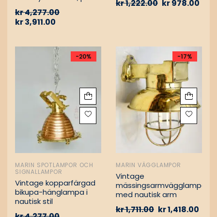
kr
1,222.00
kr
978.00
Vintage nautiska
kr
4,277.00
oljelampor
kr
3,911.00
-20%
-17%
MARIN SPOTLAMPOR OCH
MARIN VÄGGLAMPOR
SIGNALLAMPOR
Vintage
Vintage kopparfärgad
mässingsarmvägglampa
bikupa-hänglampa i
med nautisk arm
nautisk stil
kr
1,711.00
kr
1,418.00
kr
4,277.00