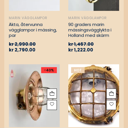
MARIN VÄGGLAMPOR
MARIN VÄGGLAMPOR
Äkta, återvunna
90 graders marin
vägglampor i mässing,
mässingsvägglykta i
par
Holland med skärm
kr
2,990.00
kr
1,467.00
kr
2,790.00
kr
1,222.00
-40%
HOT