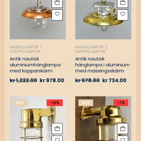
MARINLAMPOR /
MARINLAMPOR /
SKEPPSLAMPOR
SKEPPSLAMPOR
Antik nautisk
Antik nautisk
aluminiumhänglampa
hänglampa i aluminium
med kopparskärm
med mässingsskärm
kr
1,222.00
kr
978.00
kr
978.00
kr
734.00
HOT
-16%
HOT
-7%