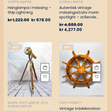
SKEPPSLAMPOR
SIGNALLAMPOR
Hänglampa i mässing –
Autentisk vintage
Ship Lightning
mässingsstativ marin
spotlight – stående
kr
1,222.00
kr
978.00
golvlampa
kr
4,888.00
kr
4,277.00
HOT
HOT
MARIN SPOTLAMPOR OCH
FARTYGSRATT
SIGNALLAMPOR
Vintage trädekoration