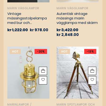
MARIN VÄGGLAMPOR
MARIN VÄGGLAMPOR
Vintage
Autentisk vintage
mässingsstolpelampa
mässings marin
med bur och
vägglampa med skärm
aluminiumfäste –
kr
1,222.00
kr
978.00
kr
3,422.00
Nautisk
kr
2,848.00
passagevägslampa
HOT
-20%
HOT
-13%
MARINLAMPOR /
MARIN SPOTLAMPOR OCH