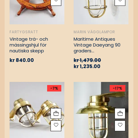
FARTYGSRATT
MARIN VÄGGLAMPOR
Vintage trä- och
Maritime Antiques
mässingshjul för
Vintage Daeyang 90
nautiska skepp
graders
mässingslampa
kr
840.00
kr
1,479.00
kr
1,235.00
-7%
-17%