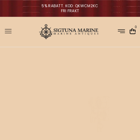
5% RABATT. KOD: QKWCM2KC
FRI FRAKT
0
M
Sigtuna Marin
r
NYHETER
i
a
n
a
m
V
ä
g
g
l
p
a
r