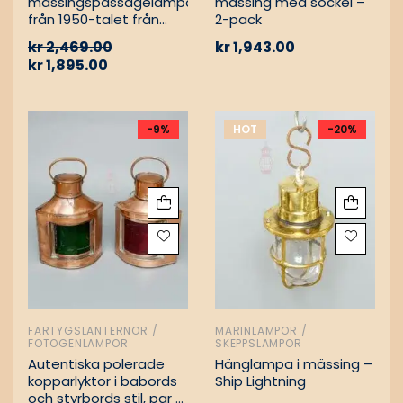
mässingspassagelampa
mässing med sockel –
från 1950-talet från
2-pack
tyskt lastfartyg
kr
2,469.00
kr
1,943.00
kr
1,895.00
-9%
HOT
-20%
FARTYGSLANTERNOR /
MARINLAMPOR /
FOTOGENLAMPOR
SKEPPSLAMPOR
Autentiska polerade
Hänglampa i mässing –
kopparlyktor i babords
Ship Lightning
och styrbords stil, par –