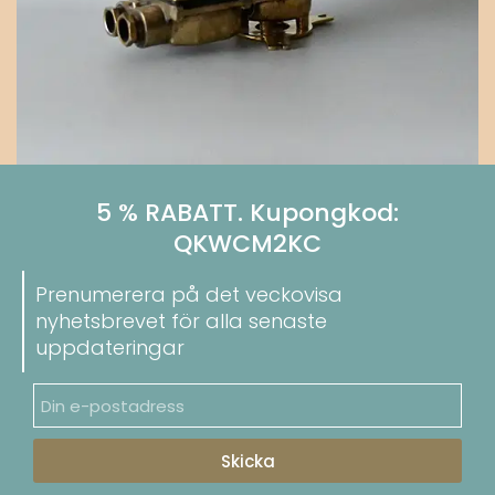
5 % RABATT. Kupongkod:
QKWCM2KC
Prenumerera på det veckovisa
nyhetsbrevet för alla senaste
uppdateringar
Skicka