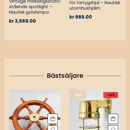
Vintage mässingsstativ
för fartygshjul – Nautisk
stående spotlight –
utomhushjälm
Nautisk golvlampa
kr
965.00
kr
3,569.00
Bästsäljare
HOT
-16%