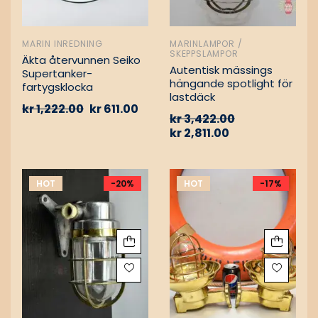
MARIN INREDNING
MARINLAMPOR /
SKEPPSLAMPOR
Äkta återvunnen Seiko
Autentisk mässings
Supertanker-
hängande spotlight för
fartygsklocka
lastdäck
kr
1,222.00
kr
611.00
kr
3,422.00
kr
2,811.00
HOT
-20%
HOT
-17%