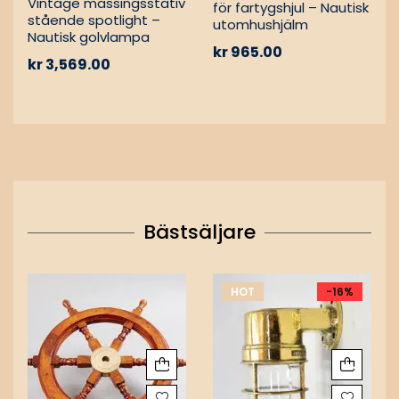
Vintage mässingsstativ
för fartygshjul – Nautisk
stående spotlight –
utomhushjälm
Nautisk golvlampa
kr
965.00
kr
3,569.00
Bästsäljare
HOT
-16%