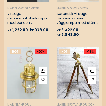
MARIN VÄGGLAMPOR
MARIN VÄGGLAMPOR
Vintage
Autentisk vintage
mässingsstolpelampa
mässings marin
med bur och
vägglampa med skärm
aluminiumfäste –
kr
1,222.00
kr
978.00
kr
3,422.00
Nautisk
kr
2,848.00
passagevägslampa
HOT
-20%
HOT
-13%
MARINLAMPOR /
MARIN SPOTLAMPOR OCH