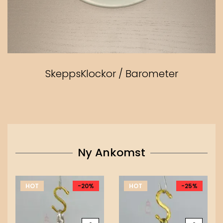
SkeppsKlockor / Barometer
Ny Ankomst
HOT
-20%
HOT
-25%