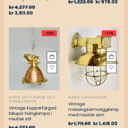
kr
1,222.00
kr
978.00
Vintage nautiska
kr
4,277.00
oljelampor
kr
3,911.00
-20%
-17%
MARIN SPOTLAMPOR OCH
MARIN VÄGGLAMPOR
SIGNALLAMPOR
Vintage
Vintage kopparfärgad
mässingsarmvägglampa
bikupa-hänglampa i
med nautisk arm
nautisk stil
kr
1,711.00
kr
1,418.00
kr
4,277.00