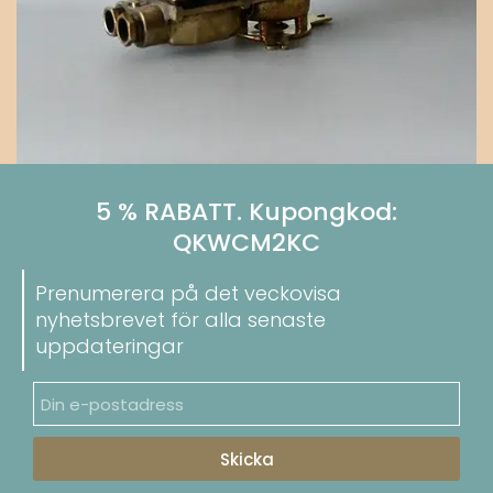
5 % RABATT. Kupongkod:
QKWCM2KC
Prenumerera på det veckovisa
nyhetsbrevet för alla senaste
uppdateringar
Skicka