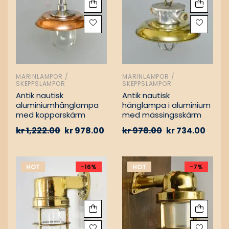
MARINLAMPOR /
MARINLAMPOR /
SKEPPSLAMPOR
SKEPPSLAMPOR
Antik nautisk
Antik nautisk
aluminiumhänglampa
hänglampa i aluminium
med kopparskärm
med mässingsskärm
kr
1,222.00
kr
978.00
kr
978.00
kr
734.00
HOT
-16%
HOT
-7%