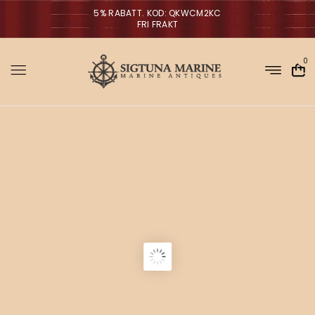
5% RABATT. KOD: QKWCM2KC
FRI FRAKT
0
Sigtuna Marin
M
i
r
NYHETER
m
a
n
a
V
ä
g
g
l
p
a
r