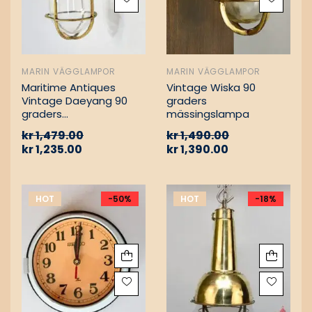
MARIN VÄGGLAMPOR
MARIN VÄGGLAMPOR
Maritime Antiques
Vintage Wiska 90
Vintage Daeyang 90
graders
graders
mässingslampa
mässingslampa
kr
1,479.00
kr
1,490.00
kr
1,235.00
kr
1,390.00
HOT
-50%
HOT
-18%