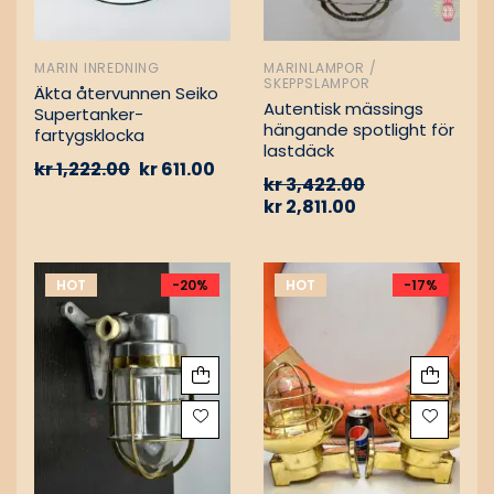
MARIN INREDNING
MARINLAMPOR /
SKEPPSLAMPOR
Äkta återvunnen Seiko
Autentisk mässings
Supertanker-
hängande spotlight för
fartygsklocka
lastdäck
kr
1,222.00
kr
611.00
kr
3,422.00
kr
2,811.00
HOT
-20%
HOT
-17%