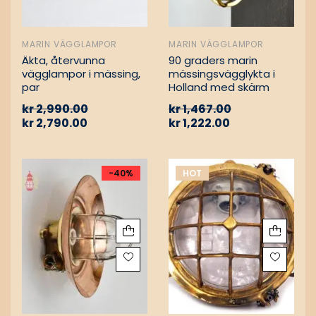
MARIN VÄGGLAMPOR
MARIN VÄGGLAMPOR
Äkta, återvunna
90 graders marin
vägglampor i mässing,
mässingsvägglykta i
par
Holland med skärm
kr
2,990.00
kr
1,467.00
kr
2,790.00
kr
1,222.00
-40%
HOT