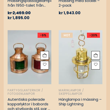
mässingspassagelampa
mässing med sockel –
från 1950-talet från
2-pack
tyskt lastfartyg
kr
2,469.00
kr
1,943.00
kr
1,895.00
-9%
HOT
-20%
FARTYGSLANTERNOR /
MARINLAMPOR /
FOTOGENLAMPOR
SKEPPSLAMPOR
Autentiska polerade
Hänglampa i mässing –
kopparlyktor i babords
Ship Lightning
och styrbords stil, par –