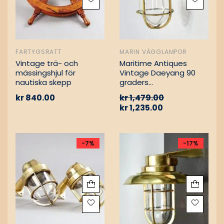
FARTYGSRATT
MARIN VÄGGLAMPOR
Vintage trä- och
Maritime Antiques
mässingshjul för
Vintage Daeyang 90
nautiska skepp
graders
mässingslampa
kr
840.00
kr
1,479.00
kr
1,235.00
-7%
-17%