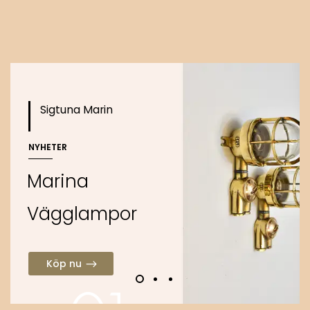
o
Köp nu
Sigtuna Marin
NYHETER
M
a
r
i
n
a
V
ä
g
g
l
a
m
p
o
r
Köp nu