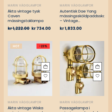
MARIN VÄGGLAMPOR
MARIN VÄGGLAMPOR
Äkta vintage tysk
Autentisk Dae Yang
Caven
mässingssköldpaddsskott
mässingstaklampa
– Vintage
lastfartygsbärgning
kr
1,222.00
kr
734.00
kr
1,833.00
HOT
-23%
MARIN VÄGGLAMPOR
MARIN VÄGGLAMPOR
Äkta vintage Wiska
Passagelampa i