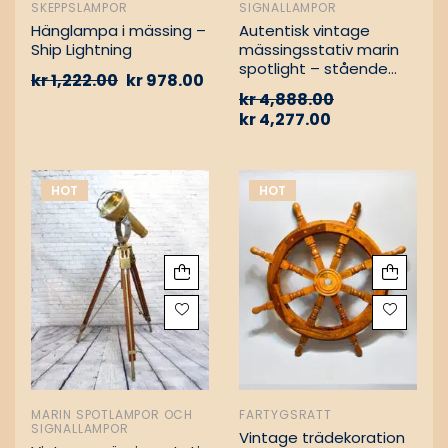
SKEPPSLAMPOR
SIGNALLAMPOR
Hänglampa i mässing –
Autentisk vintage
Ship Lightning
mässingsstativ marin
spotlight – stående
kr
1,222.00
kr
978.00
golvlampa
kr
4,888.00
kr
4,277.00
HOT
HOT
MARIN SPOTLAMPOR OCH
FARTYGSRATT
SIGNALLAMPOR
Vintage trädekoration