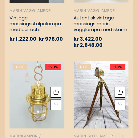
MARIN VÄGGLAMPOR
MARIN VÄGGLAMPOR
Vintage
Autentisk vintage
mässingsstolpelampa
mässings marin
med bur och
vägglampa med skärm
aluminiumfäste –
kr
1,222.00
kr
978.00
kr
3,422.00
Nautisk
kr
2,848.00
passagevägslampa
HOT
-20%
HOT
-13%
MARINLAMPOR /
MARIN SPOTLAMPOR OCH