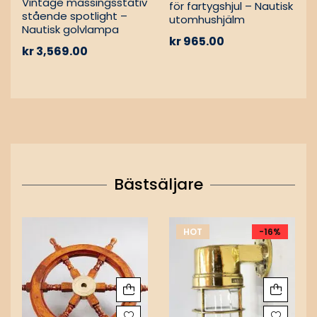
Vintage mässingsstativ
för fartygshjul – Nautisk
stående spotlight –
utomhushjälm
Nautisk golvlampa
kr
965.00
kr
3,569.00
Bästsäljare
HOT
-16%