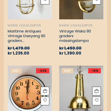
MARIN VÄGGLAMPOR
MARIN VÄGGLAMPOR
Maritime Antiques
Vintage Wiska 90
Vintage Daeyang 90
graders
graders
mässingslampa
mässingslampa
kr
1,479.00
kr
1,490.00
kr
1,235.00
kr
1,390.00
HOT
-50%
HOT
-18%