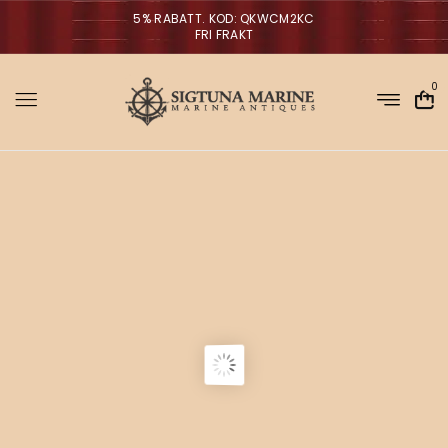
5% RABATT. KOD: QKWCM2KC
FRI FRAKT
0
Sigtuna Marin
M
i
r
NYHETER
m
a
n
a
V
ä
g
g
l
p
a
r