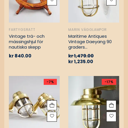
FARTYGSRATT
MARIN VÄGGLAMPOR
Vintage trä- och
Maritime Antiques
mässingshjul för
Vintage Daeyang 90
nautiska skepp
graders
mässingslampa
kr
840.00
kr
1,479.00
kr
1,235.00
-7%
-17%