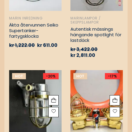
MARIN INREDNING
MARINLAMPOR /
SKEPPSLAMPOR
Äkta återvunnen Seiko
Autentisk mässings
Supertanker-
hängande spotlight för
fartygsklocka
lastdäck
kr
1,222.00
kr
611.00
kr
3,422.00
kr
2,811.00
HOT
-20%
HOT
-17%