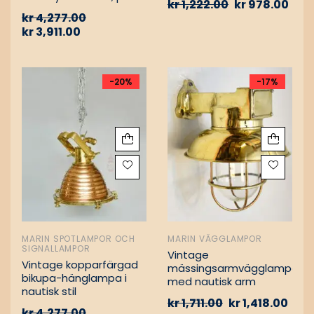
kr
1,222.00
kr
978.00
Vintage nautiska
kr
4,277.00
oljelampor
kr
3,911.00
-20%
-17%
MARIN SPOTLAMPOR OCH
MARIN VÄGGLAMPOR
SIGNALLAMPOR
Vintage
Vintage kopparfärgad
mässingsarmvägglampa
bikupa-hänglampa i
med nautisk arm
nautisk stil
kr
1,711.00
kr
1,418.00
kr
4,277.00