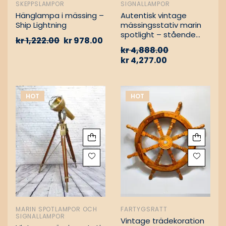
SKEPPSLAMPOR
SIGNALLAMPOR
Hänglampa i mässing –
Autentisk vintage
Ship Lightning
mässingsstativ marin
spotlight – stående
kr
1,222.00
kr
978.00
golvlampa
kr
4,888.00
kr
4,277.00
HOT
HOT
MARIN SPOTLAMPOR OCH
FARTYGSRATT
SIGNALLAMPOR
Vintage trädekoration