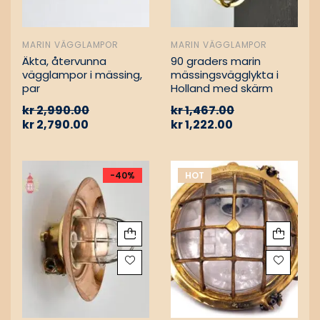
MARIN VÄGGLAMPOR
MARIN VÄGGLAMPOR
Äkta, återvunna
90 graders marin
vägglampor i mässing,
mässingsvägglykta i
par
Holland med skärm
kr
2,990.00
kr
1,467.00
kr
2,790.00
kr
1,222.00
-40%
HOT