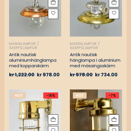
MARINLAMPOR /
MARINLAMPOR /
SKEPPSLAMPOR
SKEPPSLAMPOR
Antik nautisk
Antik nautisk
aluminiumhänglampa
hänglampa i aluminium
med kopparskärm
med mässingsskärm
kr
1,222.00
kr
978.00
kr
978.00
kr
734.00
HOT
-16%
HOT
-7%