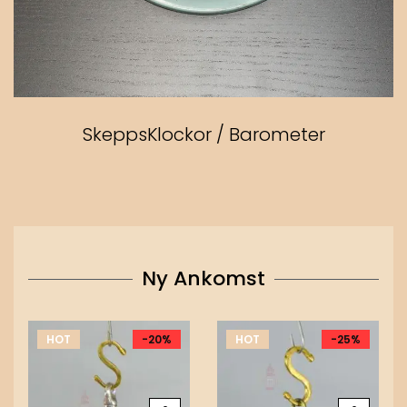
SkeppsKlockor / Barometer
Ny Ankomst
HOT
-20%
HOT
-25%