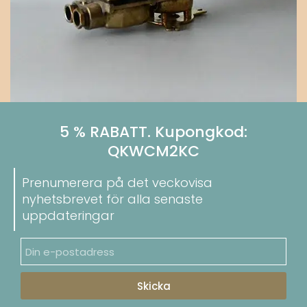
5 % RABATT. Kupongkod:
QKWCM2KC
Prenumerera på det veckovisa
nyhetsbrevet för alla senaste
uppdateringar
Skicka