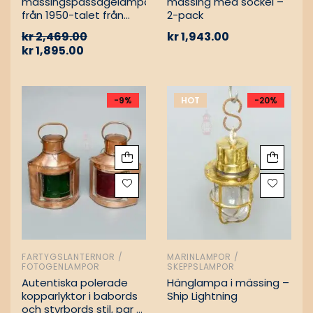
mässingspassagelampa
mässing med sockel –
från 1950-talet från
2-pack
tyskt lastfartyg
kr
2,469.00
kr
1,943.00
kr
1,895.00
-9%
HOT
-20%
FARTYGSLANTERNOR /
MARINLAMPOR /
FOTOGENLAMPOR
SKEPPSLAMPOR
Autentiska polerade
Hänglampa i mässing –
kopparlyktor i babords
Ship Lightning
och styrbords stil, par –