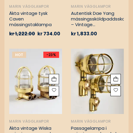
MARIN VÄGGLAMPOR
MARIN VÄGGLAMPOR
Äkta vintage tysk
Autentisk Dae Yang
Caven
mässingssköldpaddsskott
mässingstaklampa
– Vintage
lastfartygsbärgning
kr
1,222.00
kr
734.00
kr
1,833.00
HOT
-23%
MARIN VÄGGLAMPOR
MARIN VÄGGLAMPOR
Äkta vintage Wiska
Passagelampa i