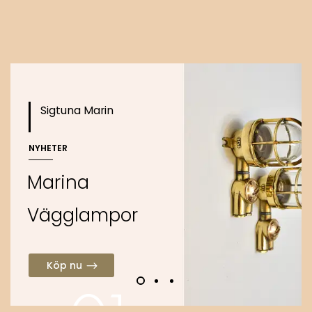
o
Köp nu
Sigtuna Marin
NYHETER
M
a
r
i
n
a
V
ä
g
g
l
a
m
p
o
r
Köp nu