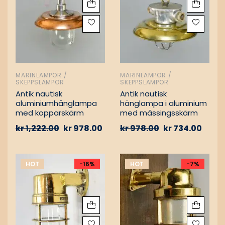
MARINLAMPOR /
MARINLAMPOR /
SKEPPSLAMPOR
SKEPPSLAMPOR
Antik nautisk
Antik nautisk
aluminiumhänglampa
hänglampa i aluminium
med kopparskärm
med mässingsskärm
kr
1,222.00
kr
978.00
kr
978.00
kr
734.00
HOT
-16%
HOT
-7%