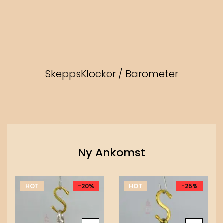
SkeppsKlockor / Barometer
Ny Ankomst
HOT
-20%
HOT
-25%