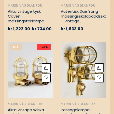
MARIN VÄGGLAMPOR
MARIN VÄGGLAMPOR
Äkta vintage tysk
Autentisk Dae Yang
Caven
mässingssköldpaddsskott
mässingstaklampa
– Vintage
lastfartygsbärgning
kr
1,222.00
kr
734.00
kr
1,833.00
HOT
-23%
MARIN VÄGGLAMPOR
MARIN VÄGGLAMPOR
Äkta vintage Wiska
Passagelampa i