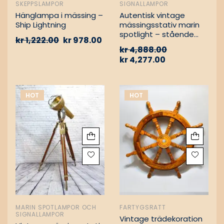
SKEPPSLAMPOR
SIGNALLAMPOR
Hänglampa i mässing –
Autentisk vintage
Ship Lightning
mässingsstativ marin
spotlight – stående
kr
1,222.00
kr
978.00
golvlampa
kr
4,888.00
kr
4,277.00
HOT
HOT
MARIN SPOTLAMPOR OCH
FARTYGSRATT
SIGNALLAMPOR
Vintage trädekoration