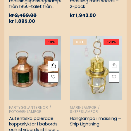
mässingspassagelampa
mässing med sockel –
från 1950-talet från
2-pack
tyskt lastfartyg
kr
2,469.00
kr
1,943.00
kr
1,895.00
-9%
HOT
-20%
FARTYGSLANTERNOR /
MARINLAMPOR /
FOTOGENLAMPOR
SKEPPSLAMPOR
Autentiska polerade
Hänglampa i mässing –
kopparlyktor i babords
Ship Lightning
och styrbords stil, par –