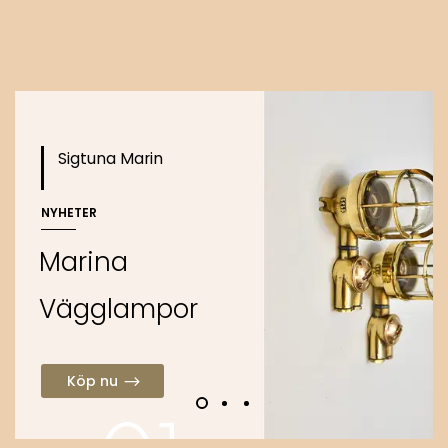
Köp nu
Sigtuna Marin
NYHETER
M
a
r
i
n
a
V
ä
g
g
l
a
m
p
o
r
Köp nu