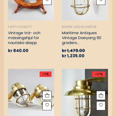
FARTYGSRATT
MARIN VÄGGLAMPOR
Vintage trä- och
Maritime Antiques
mässingshjul för
Vintage Daeyang 90
nautiska skepp
graders
mässingslampa
kr
840.00
kr
1,479.00
kr
1,235.00
-7%
-17%