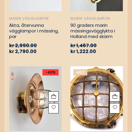
MARIN VÄGGLAMPOR
MARIN VÄGGLAMPOR
Äkta, återvunna
90 graders marin
vägglampor i mässing,
mässingsvägglykta i
par
Holland med skärm
kr
2,990.00
kr
1,467.00
kr
2,790.00
kr
1,222.00
-40%
HOT