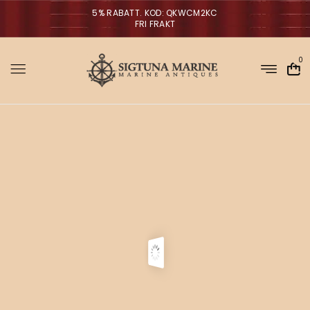
5% RABATT. KOD: QKWCM2KC
FRI FRAKT
0
Sigtuna Marin
M
i
NYHETER
r
m
a
n
a
g
V
ä
g
l
p
r
a
o