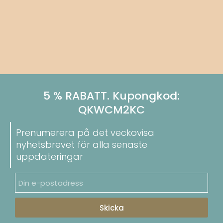
5 % RABATT. Kupongkod:
QKWCM2KC
Prenumerera på det veckovisa
nyhetsbrevet för alla senaste
uppdateringar
Skicka