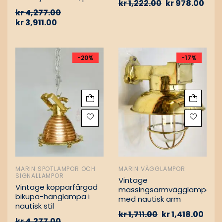
kr
1,222.00
kr
978.00
Vintage nautiska
kr
4,277.00
oljelampor
kr
3,911.00
-20%
-17%
MARIN SPOTLAMPOR OCH
MARIN VÄGGLAMPOR
SIGNALLAMPOR
Vintage
Vintage kopparfärgad
mässingsarmvägglampa
bikupa-hänglampa i
med nautisk arm
nautisk stil
kr
1,711.00
kr
1,418.00
kr
4,277.00