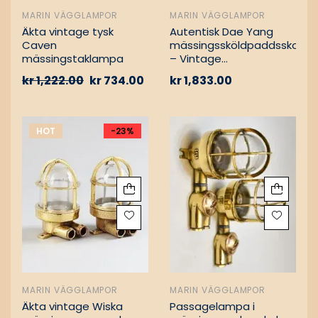
MARIN VÄGGLAMPOR
MARIN VÄGGLAMPOR
Äkta vintage tysk
Autentisk Dae Yang
Caven
mässingssköldpaddsskott
mässingstaklampa
– Vintage
lastfartygsbärgning
kr
1,222.00
kr
734.00
kr
1,833.00
HOT
-23%
MARIN VÄGGLAMPOR
MARIN VÄGGLAMPOR
Äkta vintage Wiska
Passagelampa i