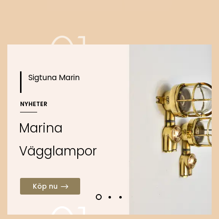
o
Köp nu
Sigtuna Marin
NYHETER
M
a
r
i
n
a
V
ä
g
g
l
a
m
p
o
r
Köp nu