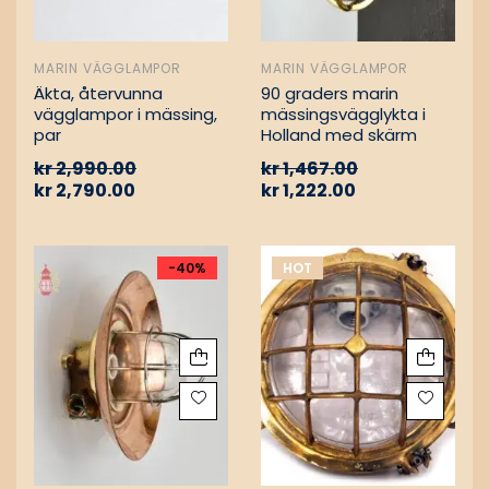
MARIN VÄGGLAMPOR
MARIN VÄGGLAMPOR
Äkta, återvunna
90 graders marin
vägglampor i mässing,
mässingsvägglykta i
par
Holland med skärm
kr
2,990.00
kr
1,467.00
kr
2,790.00
kr
1,222.00
-40%
HOT