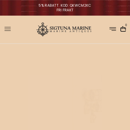
5% RABATT. KOD: QKWCM2KC
FRI FRAKT
0
Sigtuna Marin
M
i
r
m
NYHETER
a
n
a
V
ä
g
g
l
p
a
r