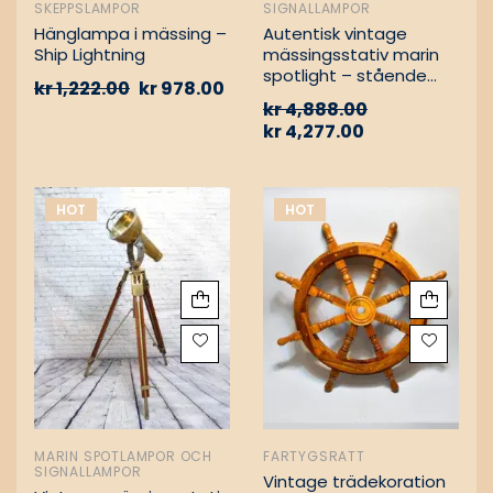
SKEPPSLAMPOR
SIGNALLAMPOR
Hänglampa i mässing –
Autentisk vintage
Ship Lightning
mässingsstativ marin
spotlight – stående
kr
1,222.00
kr
978.00
golvlampa
kr
4,888.00
kr
4,277.00
HOT
HOT
MARIN SPOTLAMPOR OCH
FARTYGSRATT
SIGNALLAMPOR
Vintage trädekoration