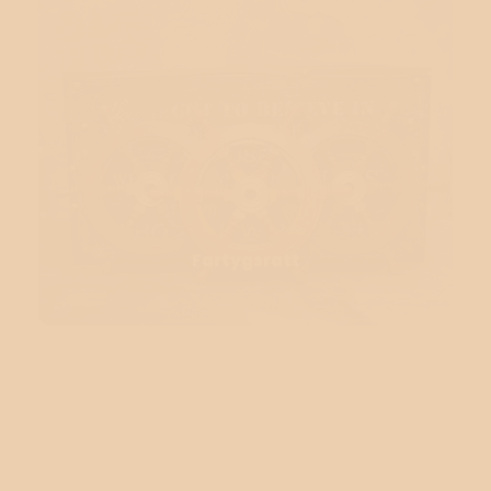
Fartygsratt