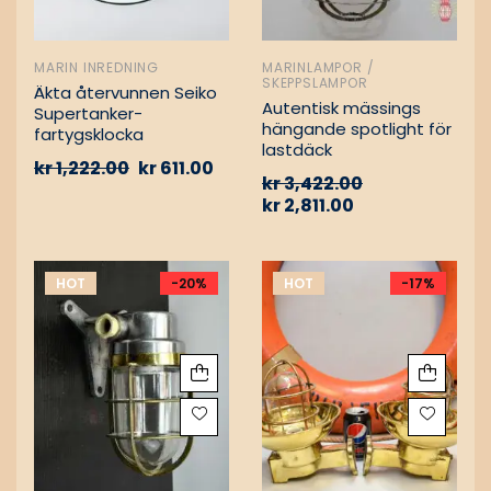
MARIN INREDNING
MARINLAMPOR /
SKEPPSLAMPOR
Äkta återvunnen Seiko
Autentisk mässings
Supertanker-
hängande spotlight för
fartygsklocka
lastdäck
kr
1,222.00
kr
611.00
kr
3,422.00
kr
2,811.00
HOT
-20%
HOT
-17%