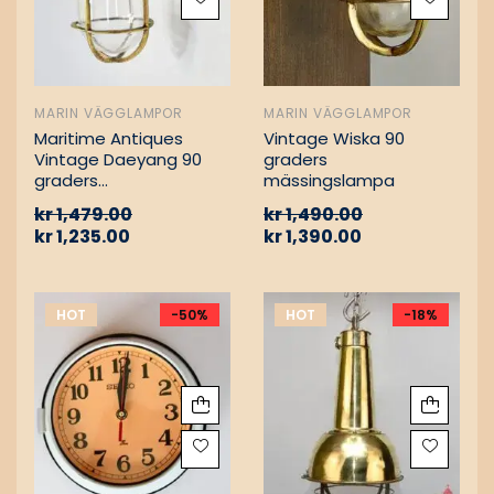
MARIN VÄGGLAMPOR
MARIN VÄGGLAMPOR
Maritime Antiques
Vintage Wiska 90
Vintage Daeyang 90
graders
graders
mässingslampa
mässingslampa
kr
1,479.00
kr
1,490.00
kr
1,235.00
kr
1,390.00
HOT
-50%
HOT
-18%