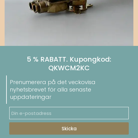
5 % RABATT. Kupongkod:
QKWCM2KC
Prenumerera på det veckovisa
nyhetsbrevet för alla senaste
uppdateringar
Skicka