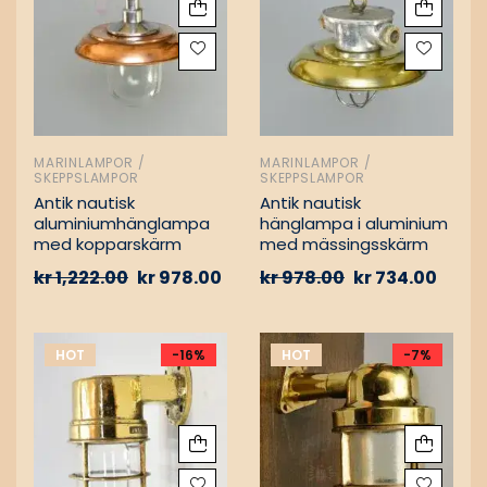
MARINLAMPOR /
MARINLAMPOR /
SKEPPSLAMPOR
SKEPPSLAMPOR
Antik nautisk
Antik nautisk
aluminiumhänglampa
hänglampa i aluminium
med kopparskärm
med mässingsskärm
kr
1,222.00
kr
978.00
kr
978.00
kr
734.00
HOT
-16%
HOT
-7%