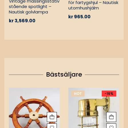
Vintage mässingsstativ
för fartygshjul – Nautisk
stående spotlight –
utomhushjälm
Nautisk golvlampa
kr
965.00
kr
3,569.00
Bästsäljare
HOT
-16%