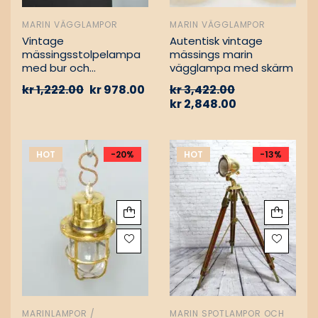
MARIN VÄGGLAMPOR
MARIN VÄGGLAMPOR
Vintage
Autentisk vintage
mässingsstolpelampa
mässings marin
med bur och
vägglampa med skärm
aluminiumfäste –
kr
1,222.00
kr
978.00
kr
3,422.00
Nautisk
kr
2,848.00
passagevägslampa
HOT
-20%
HOT
-13%
MARINLAMPOR /
MARIN SPOTLAMPOR OCH