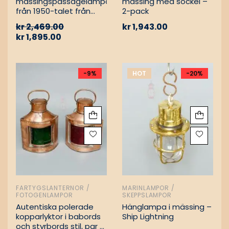
mässingspassagelampa
mässing med sockel –
från 1950-talet från
2-pack
tyskt lastfartyg
kr
2,469.00
kr
1,943.00
kr
1,895.00
-9%
HOT
-20%
FARTYGSLANTERNOR /
MARINLAMPOR /
FOTOGENLAMPOR
SKEPPSLAMPOR
Autentiska polerade
Hänglampa i mässing –
kopparlyktor i babords
Ship Lightning
och styrbords stil, par –