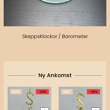
SkeppsKlockor / Barometer
Ny Ankomst
HOT
-20%
HOT
-25%