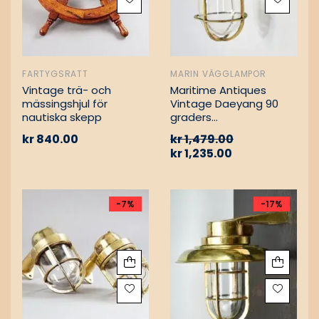
FARTYGSRATT
MARIN VÄGGLAMPOR
Vintage trä- och
Maritime Antiques
mässingshjul för
Vintage Daeyang 90
nautiska skepp
graders
mässingslampa
kr
840.00
kr
1,479.00
kr
1,235.00
-7%
-17%