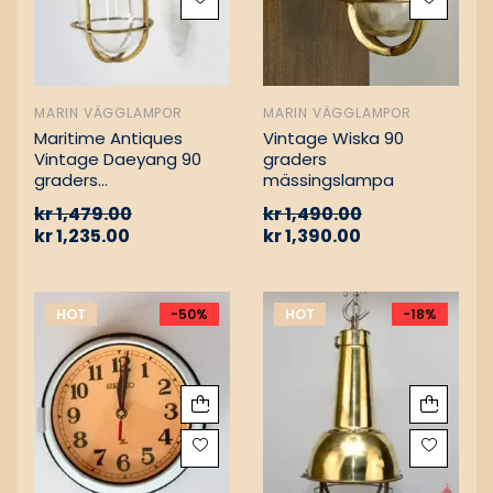
MARIN VÄGGLAMPOR
MARIN VÄGGLAMPOR
Maritime Antiques
Vintage Wiska 90
Vintage Daeyang 90
graders
graders
mässingslampa
mässingslampa
kr
1,479.00
kr
1,490.00
kr
1,235.00
kr
1,390.00
HOT
-50%
HOT
-18%