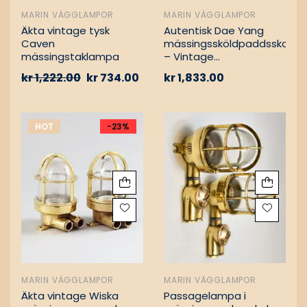
MARIN VÄGGLAMPOR
MARIN VÄGGLAMPOR
Äkta vintage tysk
Autentisk Dae Yang
Caven
mässingssköldpaddsskott
mässingstaklampa
– Vintage
lastfartygsbärgning
kr
1,222.00
kr
734.00
kr
1,833.00
HOT
-23%
MARIN VÄGGLAMPOR
MARIN VÄGGLAMPOR
Äkta vintage Wiska
Passagelampa i