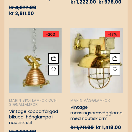
kr
1,222.00
kr
978.00
Vintage nautiska
kr
4,277.00
oljelampor
kr
3,911.00
-20%
-17%
MARIN SPOTLAMPOR OCH
MARIN VÄGGLAMPOR
SIGNALLAMPOR
Vintage
Vintage kopparfärgad
mässingsarmvägglampa
bikupa-hänglampa i
med nautisk arm
nautisk stil
kr
1,711.00
kr
1,418.00
kr
4,277.00