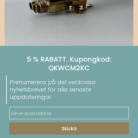
5 % RABATT. Kupongkod:
QKWCM2KC
Prenumerera på det veckovisa
nyhetsbrevet för alla senaste
uppdateringar
Skicka