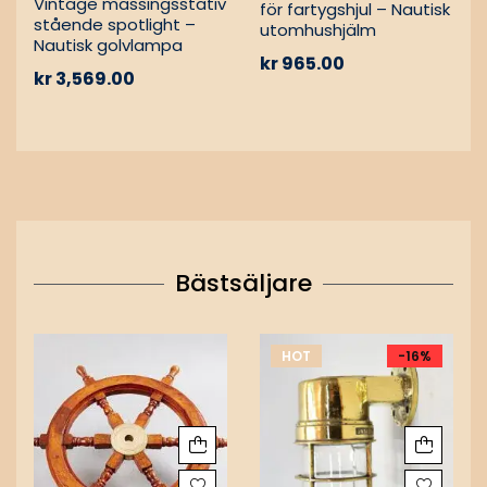
Vintage mässingsstativ
för fartygshjul – Nautisk
stående spotlight –
utomhushjälm
Nautisk golvlampa
kr
965.00
kr
3,569.00
Bästsäljare
HOT
-16%