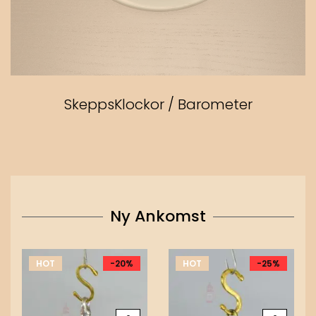
SkeppsKlockor / Barometer
Ny Ankomst
HOT
-20%
HOT
-25%