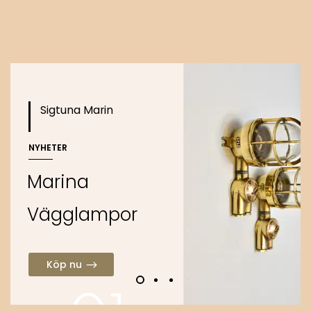
o
Köp nu
Sigtuna Marin
NYHETER
M
a
r
i
n
a
V
ä
g
g
l
a
m
p
o
r
Köp nu