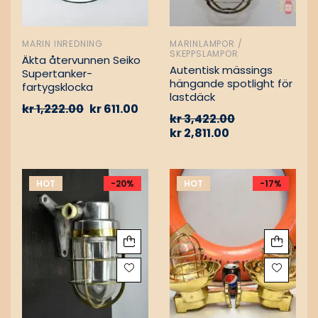
MARIN INREDNING
MARINLAMPOR /
SKEPPSLAMPOR
Äkta återvunnen Seiko
Autentisk mässings
Supertanker-
hängande spotlight för
fartygsklocka
lastdäck
kr
1,222.00
kr
611.00
kr
3,422.00
kr
2,811.00
HOT
-20%
HOT
-17%