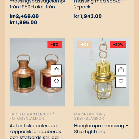
mässingspassagelampa
mässing med sockel –
från 1950-talet från
2-pack
tyskt lastfartyg
kr
2,469.00
kr
1,943.00
kr
1,895.00
-9%
HOT
-20%
FARTYGSLANTERNOR /
MARINLAMPOR /
FOTOGENLAMPOR
SKEPPSLAMPOR
Autentiska polerade
Hänglampa i mässing –
kopparlyktor i babords
Ship Lightning
och styrbords stil, par –