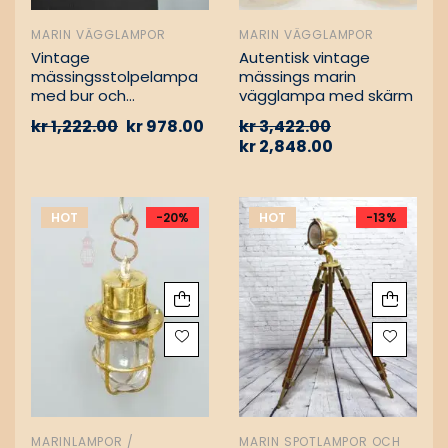
MARIN VÄGGLAMPOR
MARIN VÄGGLAMPOR
Vintage
Autentisk vintage
mässingsstolpelampa
mässings marin
med bur och
vägglampa med skärm
aluminiumfäste –
kr
1,222.00
kr
978.00
kr
3,422.00
Nautisk
kr
2,848.00
passagevägslampa
HOT
-20%
HOT
-13%
MARINLAMPOR /
MARIN SPOTLAMPOR OCH