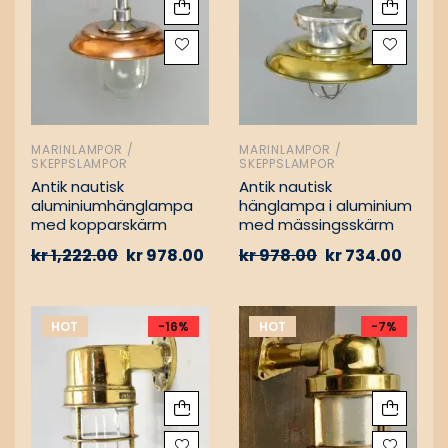
MARINLAMPOR /
MARINLAMPOR /
SKEPPSLAMPOR
SKEPPSLAMPOR
Antik nautisk
Antik nautisk
aluminiumhänglampa
hänglampa i aluminium
med kopparskärm
med mässingsskärm
kr
1,222.00
kr
978.00
kr
978.00
kr
734.00
HOT
-16%
HOT
-7%