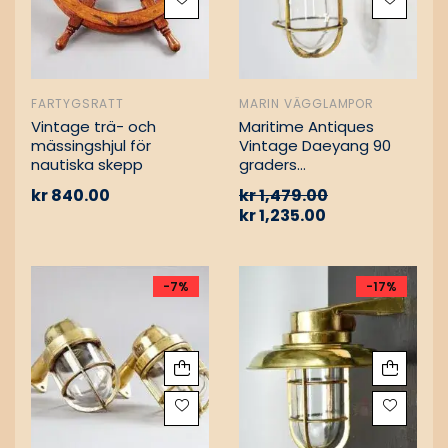
FARTYGSRATT
MARIN VÄGGLAMPOR
Vintage trä- och
Maritime Antiques
mässingshjul för
Vintage Daeyang 90
nautiska skepp
graders
mässingslampa
kr
840.00
kr
1,479.00
kr
1,235.00
-7%
-17%