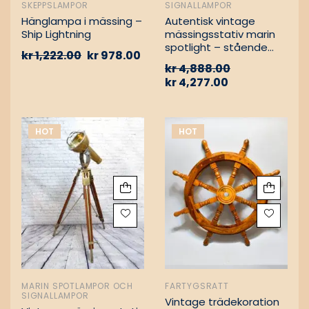
SKEPPSLAMPOR
SIGNALLAMPOR
Hänglampa i mässing –
Autentisk vintage
Ship Lightning
mässingsstativ marin
spotlight – stående
kr
1,222.00
kr
978.00
golvlampa
kr
4,888.00
kr
4,277.00
HOT
HOT
MARIN SPOTLAMPOR OCH
FARTYGSRATT
SIGNALLAMPOR
Vintage trädekoration