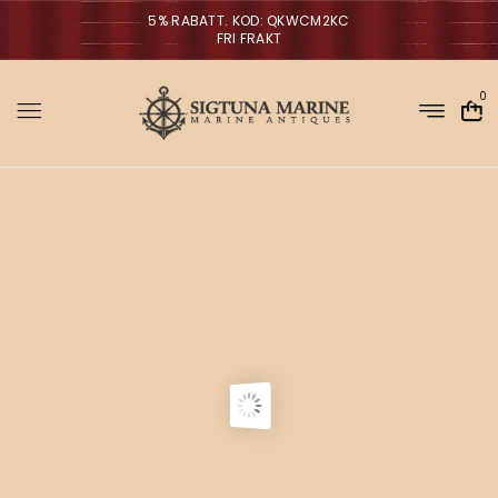
5% RABATT. KOD: QKWCM2KC
FRI FRAKT
0
Sigtuna Marin
M
i
r
m
NYHETER
a
n
a
g
V
ä
g
l
p
a
r