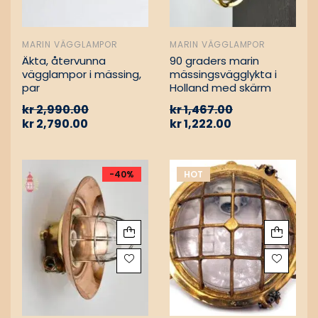
MARIN VÄGGLAMPOR
MARIN VÄGGLAMPOR
Äkta, återvunna
90 graders marin
vägglampor i mässing,
mässingsvägglykta i
par
Holland med skärm
kr
2,990.00
kr
1,467.00
kr
2,790.00
kr
1,222.00
-40%
HOT