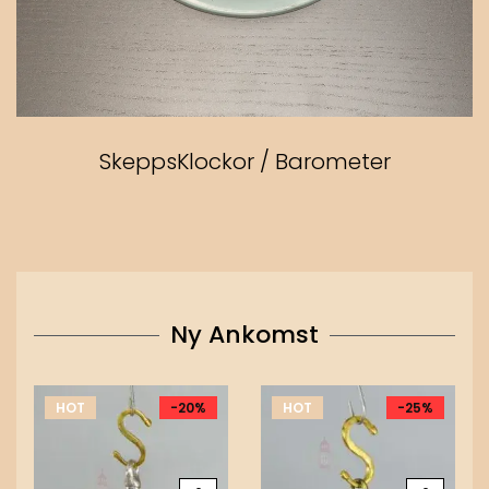
SkeppsKlockor / Barometer
Ny Ankomst
HOT
-20%
HOT
-25%