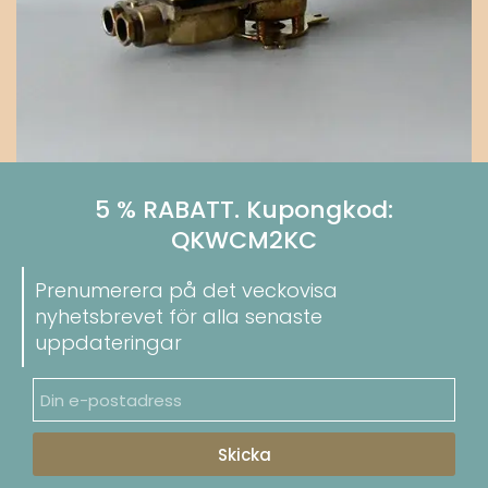
5 % RABATT. Kupongkod:
QKWCM2KC
Prenumerera på det veckovisa
nyhetsbrevet för alla senaste
uppdateringar
Skicka