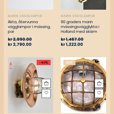
MARIN VÄGGLAMPOR
MARIN VÄGGLAMPOR
Äkta, återvunna
90 graders marin
vägglampor i mässing,
mässingsvägglykta i
par
Holland med skärm
kr
2,990.00
kr
1,467.00
kr
2,790.00
kr
1,222.00
-40%
HOT