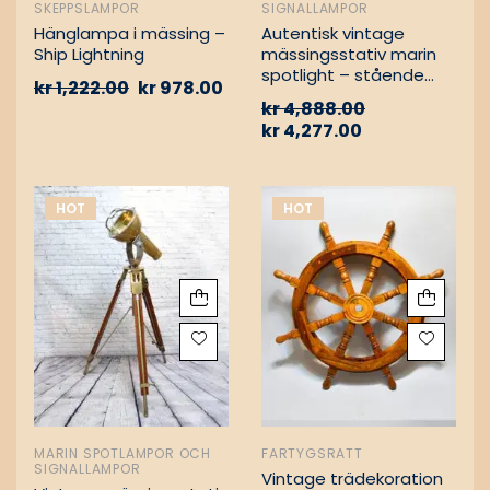
SKEPPSLAMPOR
SIGNALLAMPOR
Hänglampa i mässing –
Autentisk vintage
Ship Lightning
mässingsstativ marin
spotlight – stående
kr
1,222.00
kr
978.00
golvlampa
kr
4,888.00
kr
4,277.00
HOT
HOT
MARIN SPOTLAMPOR OCH
FARTYGSRATT
SIGNALLAMPOR
Vintage trädekoration