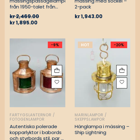
mässingspassagelampa
mässing med sockel –
från 1950-talet från
2-pack
tyskt lastfartyg
kr
2,469.00
kr
1,943.00
kr
1,895.00
-9%
HOT
-20%
FARTYGSLANTERNOR /
MARINLAMPOR /
FOTOGENLAMPOR
SKEPPSLAMPOR
Autentiska polerade
Hänglampa i mässing –
kopparlyktor i babords
Ship Lightning
och styrbords stil, par –