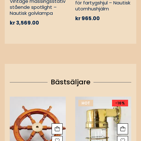
Vintage mässingsstativ
för fartygshjul – Nautisk
stående spotlight –
utomhushjälm
Nautisk golvlampa
kr
965.00
kr
3,569.00
Bästsäljare
HOT
-16%