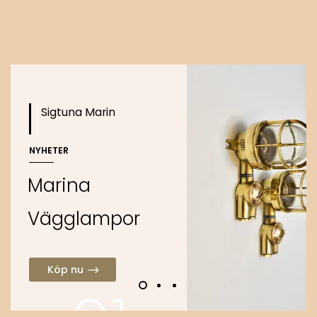
o
Köp nu
Sigtuna Marin
NYHETER
M
a
r
i
n
a
V
ä
g
g
l
a
m
p
o
r
Köp nu