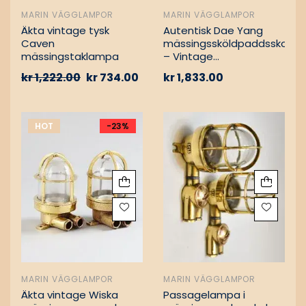
MARIN VÄGGLAMPOR
MARIN VÄGGLAMPOR
Äkta vintage tysk
Autentisk Dae Yang
Caven
mässingssköldpaddsskott
mässingstaklampa
– Vintage
lastfartygsbärgning
kr
1,222.00
kr
734.00
kr
1,833.00
HOT
-23%
MARIN VÄGGLAMPOR
MARIN VÄGGLAMPOR
Äkta vintage Wiska
Passagelampa i