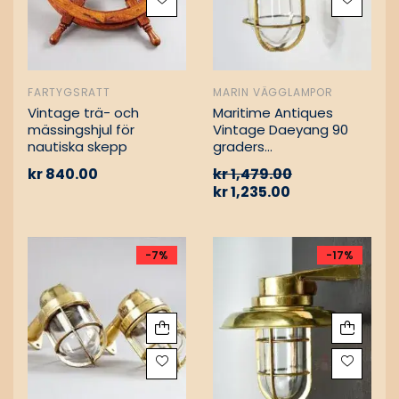
FARTYGSRATT
MARIN VÄGGLAMPOR
Vintage trä- och
Maritime Antiques
mässingshjul för
Vintage Daeyang 90
nautiska skepp
graders
mässingslampa
kr
840.00
kr
1,479.00
kr
1,235.00
-7%
-17%