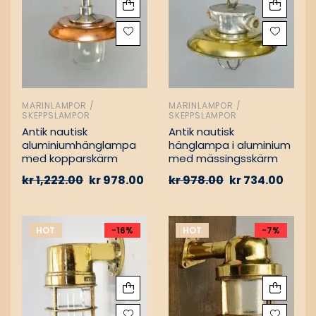
MARINLAMPOR /
MARINLAMPOR /
SKEPPSLAMPOR
SKEPPSLAMPOR
Antik nautisk
Antik nautisk
aluminiumhänglampa
hänglampa i aluminium
med kopparskärm
med mässingsskärm
kr
1,222.00
kr
978.00
kr
978.00
kr
734.00
HOT
-16%
HOT
-7%