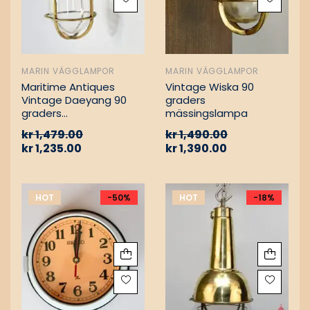
MARIN VÄGGLAMPOR
MARIN VÄGGLAMPOR
Maritime Antiques
Vintage Wiska 90
Vintage Daeyang 90
graders
graders
mässingslampa
mässingslampa
kr
1,479.00
kr
1,490.00
kr
1,235.00
kr
1,390.00
HOT
-50%
HOT
-18%