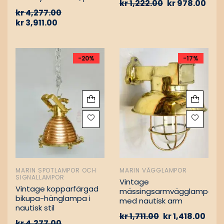
kr
1,222.00
kr
978.00
Vintage nautiska
kr
4,277.00
oljelampor
kr
3,911.00
-20%
-17%
MARIN SPOTLAMPOR OCH
MARIN VÄGGLAMPOR
SIGNALLAMPOR
Vintage
Vintage kopparfärgad
mässingsarmvägglampa
bikupa-hänglampa i
med nautisk arm
nautisk stil
kr
1,711.00
kr
1,418.00
kr
4,277.00