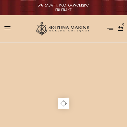
5% RABATT. KOD: QKWCM2KC
FRI FRAKT
0
Sigtuna Marin
M
i
r
m
NYHETER
a
n
a
V
ä
g
g
l
p
a
r