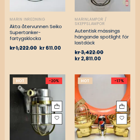
MARIN INREDNING
MARINLAMPOR /
SKEPPSLAMPOR
Äkta återvunnen Seiko
Autentisk mässings
Supertanker-
hängande spotlight för
fartygsklocka
lastdäck
kr
1,222.00
kr
611.00
kr
3,422.00
kr
2,811.00
HOT
-20%
HOT
-17%