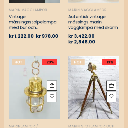
MARIN VÄGGLAMPOR
MARIN VÄGGLAMPOR
Vintage
Autentisk vintage
mässingsstolpelampa
mässings marin
med bur och
vägglampa med skärm
aluminiumfäste –
kr
1,222.00
kr
978.00
kr
3,422.00
Nautisk
kr
2,848.00
passagevägslampa
HOT
-20%
HOT
-13%
MARINLAMPOR /
MARIN SPOTLAMPOR OCH