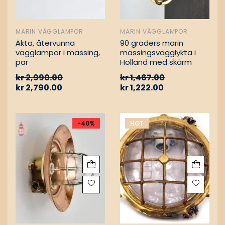
MARIN VÄGGLAMPOR
MARIN VÄGGLAMPOR
Äkta, återvunna
90 graders marin
vägglampor i mässing,
mässingsvägglykta i
par
Holland med skärm
kr
2,990.00
kr
1,467.00
kr
2,790.00
kr
1,222.00
-40%
HOT