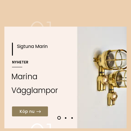
o
Köp nu
Sigtuna Marin
NYHETER
M
a
r
i
n
a
V
ä
g
g
l
a
m
p
o
r
Köp nu