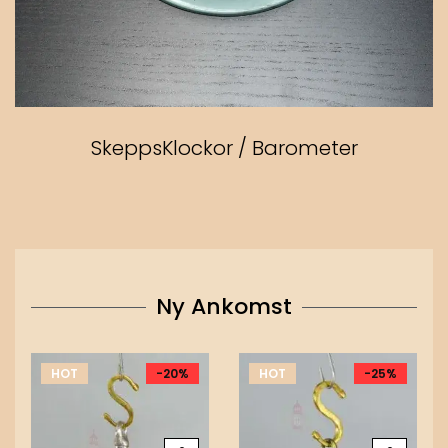
SkeppsKlockor / Barometer
Ny Ankomst
HOT
-20%
HOT
-25%