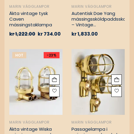
MARIN VÄGGLAMPOR
MARIN VÄGGLAMPOR
Äkta vintage tysk
Autentisk Dae Yang
Caven
mässingssköldpaddsskott
mässingstaklampa
– Vintage
lastfartygsbärgning
kr
1,222.00
kr
734.00
kr
1,833.00
HOT
-23%
MARIN VÄGGLAMPOR
MARIN VÄGGLAMPOR
Äkta vintage Wiska
Passagelampa i