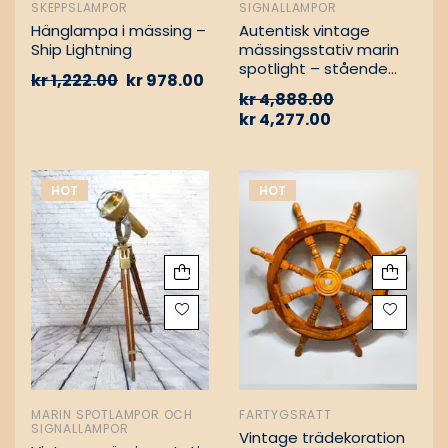
SKEPPSLAMPOR
SIGNALLAMPOR
Hänglampa i mässing –
Autentisk vintage
Ship Lightning
mässingsstativ marin
spotlight – stående
kr
1,222.00
kr
978.00
golvlampa
kr
4,888.00
kr
4,277.00
HOT
HOT
MARIN SPOTLAMPOR OCH
FARTYGSRATT
SIGNALLAMPOR
Vintage trädekoration