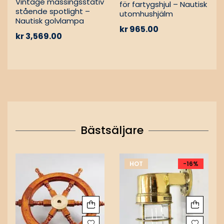
Vintage mässingsstativ
för fartygshjul – Nautisk
stående spotlight –
utomhushjälm
Nautisk golvlampa
kr
965.00
kr
3,569.00
Bästsäljare
HOT
-16%