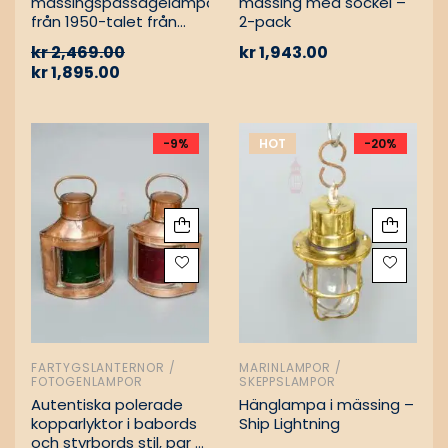
mässingspassagelampa
mässing med sockel –
från 1950-talet från
2-pack
tyskt lastfartyg
kr
2,469.00
kr
1,943.00
kr
1,895.00
-9%
HOT
-20%
FARTYGSLANTERNOR /
MARINLAMPOR /
FOTOGENLAMPOR
SKEPPSLAMPOR
Autentiska polerade
Hänglampa i mässing –
kopparlyktor i babords
Ship Lightning
och styrbords stil, par –