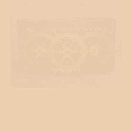
Fartygsratt