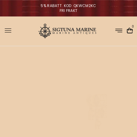
5% RABATT. KOD: QKWCM2KC
FRI FRAKT
0
Sigtuna Marin
M
i
r
m
NYHETER
a
n
a
V
ä
g
g
l
p
a
r