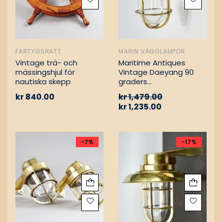
FARTYGSRATT
MARIN VÄGGLAMPOR
Vintage trä- och
Maritime Antiques
mässingshjul för
Vintage Daeyang 90
nautiska skepp
graders
mässingslampa
kr
840.00
kr
1,479.00
kr
1,235.00
-7%
-17%