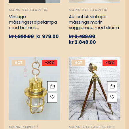
MARIN VÄGGLAMPOR
MARIN VÄGGLAMPOR
Vintage
Autentisk vintage
mässingsstolpelampa
mässings marin
med bur och
vägglampa med skärm
aluminiumfäste –
kr
1,222.00
kr
978.00
kr
3,422.00
Nautisk
kr
2,848.00
passagevägslampa
HOT
-20%
HOT
-13%
MARINLAMPOR /
MARIN SPOTLAMPOR OCH