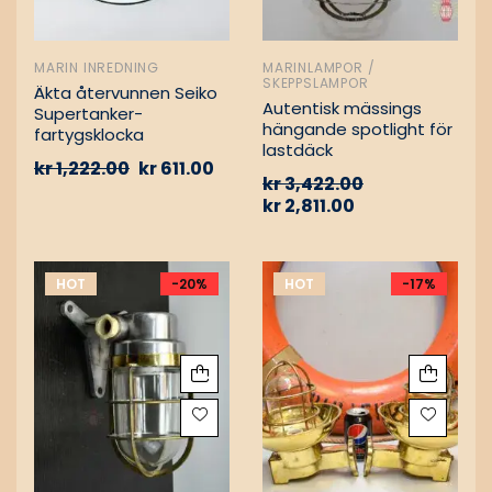
MARIN INREDNING
MARINLAMPOR /
SKEPPSLAMPOR
Äkta återvunnen Seiko
Autentisk mässings
Supertanker-
hängande spotlight för
fartygsklocka
lastdäck
kr
1,222.00
kr
611.00
kr
3,422.00
kr
2,811.00
HOT
-20%
HOT
-17%