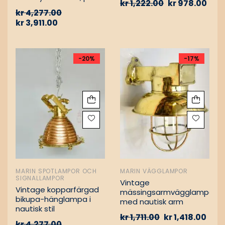
kr
1,222.00
kr
978.00
Vintage nautiska
kr
4,277.00
oljelampor
kr
3,911.00
-20%
-17%
MARIN SPOTLAMPOR OCH
MARIN VÄGGLAMPOR
SIGNALLAMPOR
Vintage
Vintage kopparfärgad
mässingsarmvägglampa
bikupa-hänglampa i
med nautisk arm
nautisk stil
kr
1,711.00
kr
1,418.00
kr
4,277.00