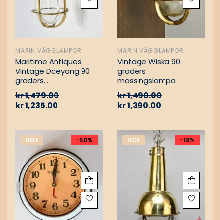
MARIN VÄGGLAMPOR
MARIN VÄGGLAMPOR
Maritime Antiques
Vintage Wiska 90
Vintage Daeyang 90
graders
graders
mässingslampa
mässingslampa
kr
1,479.00
kr
1,490.00
kr
1,235.00
kr
1,390.00
HOT
-50%
HOT
-18%